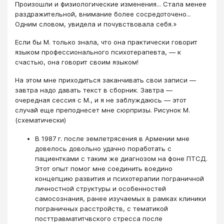
Произошли и физиологические изменения... Стала менее
раздражительной, внимание более сосредоточено...
Одним словом, увидела и почувствовала себя.»
Если бы М. только знала, что она практически говорит
языком профессионального психотерапевта, ― к
счастью, она говорит своим языком!
На этом мне приходиться заканчивать свои записи ―
завтра надо давать текст в сборник. Завтра ―
очередная сессия с М., и я не заблуждаюсь ― этот
случай еще преподнесет мне сюрпризы. Рисунок М.
(схематически)
В 1987 г. после землетрясения в Армении мне
довелось довольно удачно поработать с
пациентками с таким же диагнозом на фоне ПТСД.
Этот опыт помог мне соединить воедино
концепцию развития и психотерапии пограничной
личностной структуры и особенностей
самосознания, ранее изучаемых в рамках клиники
пограничных расстройств, с тематикой
посттравматитчвского стресса после