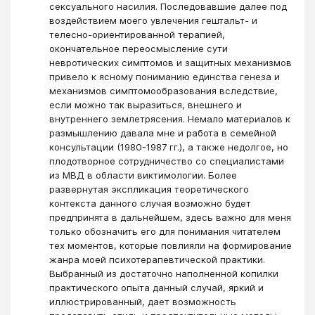
сексуального насилия. Последовавшие далее под
воздействием моего увлечения гештальт- и
телесно-ориентированной терапией,
окончательное переосмысление сути
невротических симптомов и защитных механизмов
привело к ясному пониманию единства генеза и
механизмов симптомообразования вследствие,
если можно так выразиться, внешнего и
внутреннего землетрясения. Немало материалов к
размышлению давала мне и работа в семейной
консультации (1980-1987 гг.), а также недолгое, но
плодотворное сотрудничество со специалистами
из МВД в области виктимологии. Более
развернутая экспликация теоретического
контекста данного случая возможно будет
предпринята в дальнейшем, здесь важно для меня
только обозначить его для понимания читателем
тех моментов, которые повлияли на формирование
жанра моей психотерапевтической практики.
Выбранный из достаточно наполненной копилки
практического опыта данный случай, яркий и
иллюстрированный, дает возможность