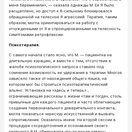
меня беременили», ― сказала однажды М. Ее Я было
расщеплено, но доступ к Я-сильному блокировался
обращенной на телесное Я агрессией. Терапия, таким
образом, могла ориентироваться на работу с
отчужденными от Я и спроецированными на телесность
симптомами ретрофлексии.
Психотерапия.
С самого начала стало ясно, что М. ― пациентка на
длительную курацию, и вместе с тем, отсутствие в
жалобе психологического запроса ставило под
сомнение возможность ее удержания в терапии. Многое
зависело также от нахождения общего языка, на
котором мог бы строиться психотерапевтический
альянс. Установка на «здесь и теперь» ,
ограничивающая рассказы о жизни «там и тогда», столь
привычные для каждого пациента и часто облегчающие
создание первоначального доверительного контакта,
могла показаться чересчур искусственной и вызвать
сопротивление. Оказалось иначе. На второй сессии в
процедуре сосредоточения и осознавания своего
телесного Я М. обнаружила что-то вроде завесы,