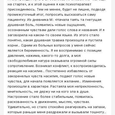
на старте», и к этой оценке я как психотерапевт
присоединяюсь. Тем не менее, будет не лишне, подводя
промежуточный итог, попросить высказаться саму
пациентку. Из дневника М.: «Начала таять та гнетущая
душевная боль, появились новые ощущения,
осознанным чувствам дали голос слова и названия. И я
заговорила на каком-то своем языке. Из этого стало
понятно, какая душевная травма произошла и пустила
корни... Одним из больных вопросов у меня сейчас
является беременность. Я ее воспринимаю с позиции
давления, нажима, какого-то долга, а моя
свободолюбивая натура оказывала огромной силы
сопротивление. Возникал конфликт, к воспроизводилась
реакция на насилие... Постепенно избавляюсь от
закоренелых чувств насилия, подают голос новые
чувства, для начала появляется желание... Изменения
произошли в характере. Растаяла моя непреклонность,
мнительность, не держу ни на кого зла в душе.
Настроение стало более стабильным, появилась
раскованность в движениях, мыслях, чувствах.
Удивительно, но стало спокойно реагировать на запахи,
которые раньше меня раздражали и вызывали тошноту...