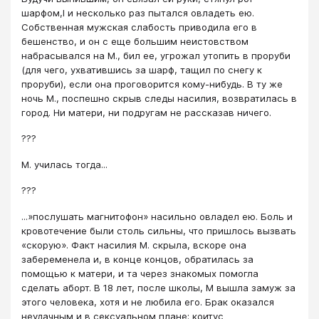
шарфом,I и несколько раз пытался овладеть ею.
Собственная мужская слабость приводила его в
бешенство, и он с еще большим неистовством
набрасывался на М., бил ее, угрожал утопить в проруби
(для чего, ухватившись за шарф, тащил по снегу к
проруби), если она проговорится кому-нибудь. В ту же
ночь М., поспешно скрыв следы насилия, возвратилась в
город. Ни матери, ни подругам не рассказав ничего.
???
М. училась тогда...
???
...»послушать магнитофон» насильно овладел ею. Боль и
кровотечение были столь сильны, что пришлось вызвать
«скорую». Факт насилия М. скрыла, вскоре она
забеременела и, в конце концов, обратилась за
помощью к матери, и та через знакомых помогла
сделать аборт. В 18 лет, после школы, М вышла замуж за
этого человека, хотя и не любила его. Брак оказался
неудачным и в сексуальном плане: коитус