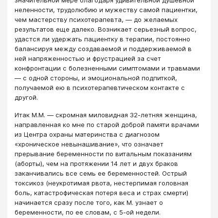
значительной мере благодаря удивительной душевной
неленности, трудолюбию и мужеству самой пациентки,
чем мастерству психотерапевта, ― до желаемых
результатов еще далеко. Возникает серьезный вопрос,
удастся ли удержать пациентку в терапии, постоянно
балансируя между создаваемой и поддерживаемой в
ней напряженностью и фрустрацией за счет
конфронтации с болезненными симптомами и травмами
― с одной стороны, и эмоциональной подпиткой,
получаемой ею в психотерапевтическом контакте с
другой.
Итак М.М. ― скромная миловидная 32-летняя женщина,
направленная ко мне по старой доброй памяти врачами
из Центра охраны материнства с диагнозом
«хроническое невынашивание», что означает
прерывание беременности по витальным показаниям
(аборты), чем на протяжении 14 лет и двух браков
заканчивались все семь ее беременностей. Острый
токсикоз (неукротимая рвота, нестерпимая головная
боль, катастрофическая потеря веса и страх смерти)
начинается сразу после того, как М. узнает о
беременности, по ее словам, с 5-ой недели.