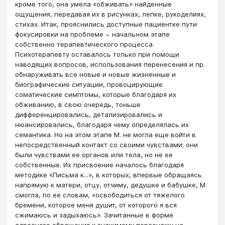
кроме того, она умела «обживать» найденные
ощущения, передавая их в рисунках, лепке, рукоделиях,
стихах. Итак, прояснились доступные пациентке пути
фокусировки на проблеме ~ начальном этапе
собственно терапевтического процесса.
Психотерапевту оставалось только при помощи
наводящих вопросов, использования перенесения и пр.
обнаруживать все новые и новые жизненные и
биографические ситуации, провоцирующие
соматические симптомы, которые благодаря их
обживанию, в свою очередь, тоньше
дифференцировались, детализировались и
нюансировались, благодаря чему определялась их
семантика. Но на этом этапе М. не могла еще войти в
непосредственный контакт со своими чувствами; они
были чувствами ее органов или тела, но не ее
собственные. Их присвоение началось благодаря
методике «Письма к...», в которых, впервые обращаясь
напрямую к матери, отцу, отчиму, дедушке и бабушке, М.
смогла, по ее словам, «освободиться от тяжелого
бремени, которое меня душит, от которого я вся
сжимаюсь и задыхаюсь». Зачитанные в форме
адресного обращения к значимому персонажу на