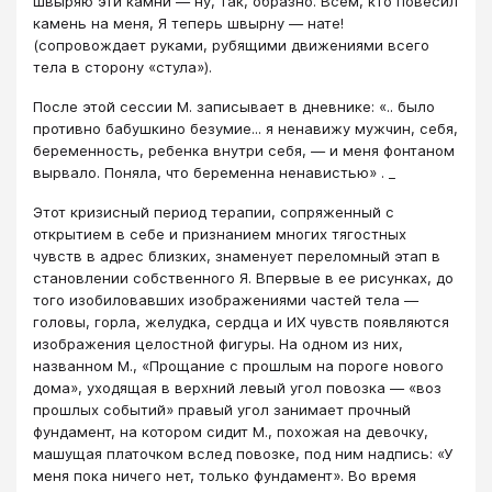
швыряю эти камни ― ну, так, образно. Всем, кто повесил
камень на меня, Я теперь швырну ― нате!
(сопровождает руками, рубящими движениями всего
тела в сторону «стула»).
После этой сессии М. записывает в дневнике: «.. было
противно бабушкино безумие... я ненавижу мужчин, себя,
беременность, ребенка внутри себя, ― и меня фонтаном
вырвало. Поняла, что беременна ненавистью» . _
Этот кризисный период терапии, сопряженный с
открытием в себе и признанием многих тягостных
чувств в адрес близких, знаменует переломный этап в
становлении собственного Я. Впервые в ее рисунках, до
того изобиловавших изображениями частей тела ―
головы, горла, желудка, сердца и ИХ чувств появляются
изображения целостной фигуры. На одном из них,
названном М., «Прощание с прошлым на пороге нового
дома», уходящая в верхний левый угол повозка ― «воз
прошлых событий» правый угол занимает прочный
фундамент, на котором сидит М., похожая на девочку,
машущая платочком вслед повозке, под ним надпись: «У
меня пока ничего нет, только фундамент». Во время