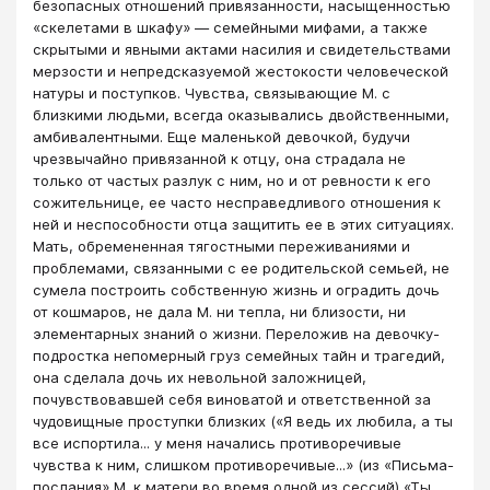
безопасных отношений привязанности, насыщенностью
«скелетами в шкафу» ― семейными мифами, а также
скрытыми и явными актами насилия и свидетельствами
мерзости и непредсказуемой жестокости человеческой
натуры и поступков. Чувства, связывающие М. с
близкими людьми, всегда оказывались двойственными,
амбивалентными. Еще маленькой девочкой, будучи
чрезвычайно привязанной к отцу, она страдала не
только от частых разлук с ним, но и от ревности к его
сожительнице, ее часто несправедливого отношения к
ней и неспособности отца защитить ее в этих ситуациях.
Мать, обремененная тягостными переживаниями и
проблемами, связанными с ее родительской семьей, не
сумела построить собственную жизнь и оградить дочь
от кошмаров, не дала М. ни тепла, ни близости, ни
элементарных знаний о жизни. Переложив на девочку-
подростка непомерный груз семейных тайн и трагедий,
она сделала дочь их невольной заложницей,
почувствовавшей себя виноватой и ответственной за
чудовищные проступки близких («Я ведь их любила, а ты
все испортила... у меня начались противоречивые
чувства к ним, слишком противоречивые...» (из «Письма-
послания» М. к матери во время одной из сессий) «Ты