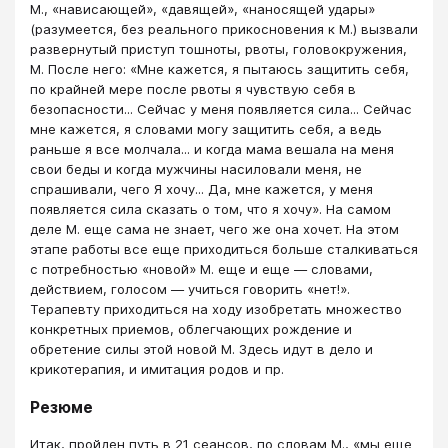
М., «нависающей», «давящей», «наносящей удары»
(разумеется, без реального прикосновения к М.) вызвали
развернутый приступ тошноты, рвоты, головокружения,
М. После него: «Мне кажется, я пытаюсь защитить себя,
по крайней мере после рвоты я чувствую себя в
безопасности... Сейчас у меня появляется сила... Сейчас
мне кажется, я словами могу защитить себя, а ведь
раньше я все молчала... и когда мама вешала на меня
свои беды и когда мужчины насиловали меня, не
спрашивали, чего Я хочу... Да, мне кажется, у меня
появляется сила сказать о том, что я хочу». На самом
деле М. еще сама не знает, чего же она хочет. На этом
этапе работы все еще приходиться больше сталкиваться
с потребностью «новой» М. еще и еще ― словами,
действием, голосом ― учиться говорить «нет!».
Терапевту приходиться на ходу изобретать множество
конкретных приемов, облегчающих рождение и
обретение силы этой новой М. Здесь идут в дело и
крикотерапия, и имитация родов и пр.
Резюме
Итак, пройден путь в 21 сеансов, по словам М., «мы еще