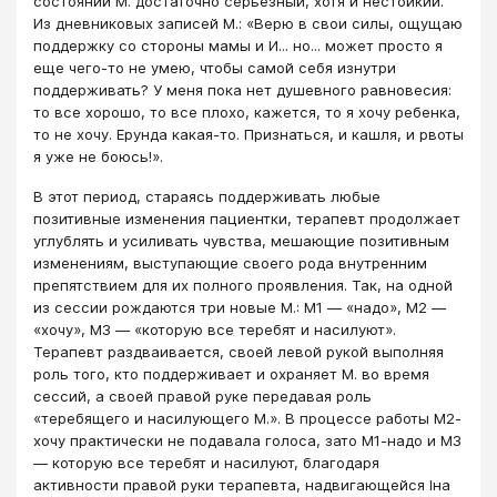
состоянии М. достаточно серьезный, хотя и нестойкий.
Из дневниковых записей М.: «Верю в свои силы, ощущаю
поддержку со стороны мамы и И... но... может просто я
еще чего-то не умею, чтобы самой себя изнутри
поддерживать? У меня пока нет душевного равновесия:
то все хорошо, то все плохо, кажется, то я хочу ребенка,
то не хочу. Ерунда какая-то. Признаться, и кашля, и рвоты
я уже не боюсь!».
В этот период, стараясь поддерживать любые
позитивные изменения пациентки, терапевт продолжает
углублять и усиливать чувства, мешающие позитивным
изменениям, выступающие своего рода внутренним
препятствием для их полного проявления. Так, на одной
из сессии рождаются три новые М.: М1 ― «надо», М2 ―
«хочу», МЗ ― «которую все теребят и насилуют».
Терапевт раздваивается, своей левой рукой выполняя
роль того, кто поддерживает и охраняет М. во время
сессий, а своей правой руке передавая роль
«теребящего и насилующего М.». В процессе работы М2-
хочу практически не подавала голоса, зато М1-надо и МЗ
― которую все теребят и насилуют, благодаря
активности правой руки терапевта, надвигающейся Iна