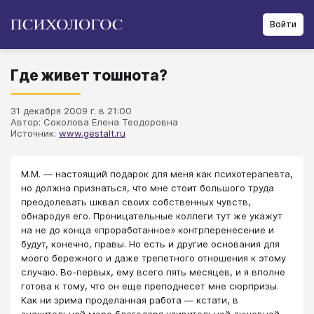
Войти
Где живет тошнота?
31 декабря 2009 г. в 21:00
Автор: Соколова Елена Теодоровна
Источник:
www.gestalt.ru
М.М. ― настоящий подарок для меня как психотерапевта,
но должна признаться, что мне стоит большого труда
преодолевать шквал своих собственных чувств,
обнародуя его. Проницательные коллеги тут же укажут
на не до конца «проработанное» контрперенесение и
будут, конечно, правы. Но есть и другие основания для
моего бережного и даже трепетно­го отношения к этому
случаю. Во-первых, ему всего пять месяцев, и я вполне
готова к тому, что он еще преподнесет мне сюрпризы.
Как ни зрима проделанная работа ― кстати, в