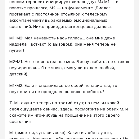
сессии терапевт инициирует диалог двух М.: М1 ― в
повозке прошлого; М2 ― на фундаменте. Диалог
протекает с постоянной отсылкой к телесному
аккомпанементу выражаемых эмоциональных
состояний. Ниже приводиться концовка диалога:
М1-М2: Моя ненависть насытилась... она мне даже
надоела... вот-вот (с вызовом), она меня теперь не
пугает!
М2-М1: Но теперь страшно мне. Я хочу любить, но я такая
неуверенная. .. Я не знаю, смогу ли (голос слабый,
детский).
М1-М2: Если я справилась со своей ненавистью, то
неужели ты не преодолеешь свою слабость?
Т. М., сядьте теперь на третий стул; на нем вы какой
себя ощущаете сейчас, здесь, посмотрите на обеих М. и
скажите им что-нибудь на прощание из этого своего
состояния.
М. (смеется, чуть свысока): Какие вы обе глупые,
смешные... Издали вы обе кажетесь мне маленькими. Но