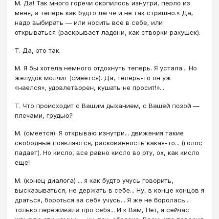
М. Да! Так много горечи скопилось изнутри, перло из
меня, а теперь как будто легче и не так страшно.« Да,
надо выбирать ― или носить все в себе, или
открываться (раскрывает ладони, как створки ракушек).
Т. Да, это так.
М. Я бы хотела немного отдохнуть теперь. Я устала... Но
желудок молчит (смеется). Да, теперь-то он уж
«наелся», удовлетворен, кушать не просит!»...
Т. Что происходит с Вашим дыханием, с Вашей позой ―
плечами, грудью?
М. (смеется). Я открываю изнутри... движения такие
свободные появляются, раскованность какая-то... (голос
падает). Но кисло, все равно кисло во рту, ох, как кисло
еще!
М. (конец диалога) ... я как будто учусь говорить,
высказываться, не держать в себе... Ну, в конце концов я
драться, бороться за себя учусь... Я же не боролась...
только переживала про себя... И к Вам, Нет, я сейчас