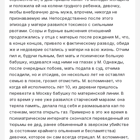
и положила ей на колени грудного ребенка, девочку,
якобы внебрачную дочь мужа, впрочем, никогда не
признаваемую им. Непосредственно после этого
эпизода у матери развился токсикоз с сильными
рвотами. Ссоры и бурные выяснения отношений
продолжались у отца с матерью после рождения М., что,
в конце концов, привело к фактическому разводу, обида
же и недоверие остались у матери на всю жизнь. Отчим
пил и, будучи пьяным, бил мать и психически больную
бабушку, издевался над ними на глазах у М. Однажды,
после очередных побоев, мать подала в суд, отчима
посадили, но и отсидев, он несколько лет не оставлял
семью в покое, грозил отомстить. М. вспоминает, что
когда ей исполнилось лёт 10, из деревни пришлось
перевезти в Москву бабушку по материнской линии. В
это время у нее уже развился старческий маразм: она
теряла память, делала под себя и размазывала кал по
стенкам, могла открыть газ. Примерно в это же время в
психиатрическом интернате скончался переведенный из
тюрьмы ее дед, ранее обвиненный в зверском убийстве
(в состоянии крайнего опьянения и беспамятства)
девочки, которое он сам всегда отрицал. М. вспоминает,