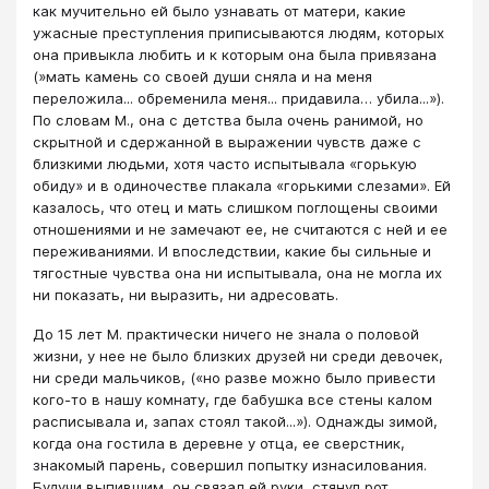
как мучительно ей было узнавать от матери, какие
ужасные преступления приписываются людям, которых
она привыкла любить и к которым она была привязана
(»мать камень со своей души сняла и на меня
переложила... обременила меня... придавила… убила...»).
По словам М., она с детства была очень ранимой, но
скрытной и сдержанной в выражении чувств даже с
близкими людьми, хотя часто испытывала «горькую
обиду» и в одиночестве плакала «горькими слезами». Ей
казалось, что отец и мать слишком поглощены своими
отношениями и не замечают ее, не считаются с ней и ее
переживаниями. И впоследствии, какие бы сильные и
тягостные чувства она ни испытывала, она не могла их
ни показать, ни выразить, ни адресовать.
До 15 лет М. практически ничего не знала о половой
жизни, у нее не было близких друзей ни среди девочек,
ни среди мальчиков, («но разве можно было привести
кого-то в нашу комнату, где бабушка все стены калом
расписывала и, запах стоял такой...»). Однажды зимой,
когда она гостила в деревне у отца, ее сверстник,
знакомый парень, совершил попытку изнасилования.
Будучи выпившим, он связал ей руки, стянул рот