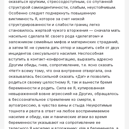
оказаться хрупким, стрессодоступным, со спутанной
структурой самоидентичности, слабым, неустойчивым.
Особенно следует подчеркнуть повышенную
виктимность Я, которое за счет низкой
структурированности и слабости границ легко
становилось жертвой чужого вторжения ― сначала мать
насильно сделала М. своего рода «делегатом» и
заложником семейных мифов и материнских страданий,
а затем М. не сумела дать отпор и защитить себя от двух
инцидентов сексуального насилия. Неспособная
вступить в контакт-конфронтацию, выразить адресно
Другим обиды, гнев, сопротивление, т.е. ясно сказать
«Нет!» всему тому, что она внутренне отвергала, она
оказывалась бессильной сказать «Да!» и позволить
родиться своему целостному Я, так и вынести бремя
беременности и родить. Сила ее Я, купированная
невыраженной вовне агрессией на Других, обращалось
в бессознательное стремление ко смерти, в
аутоагрессию, в чувство вины и стыда. Неукротимые
тошнота и рвота в ответ на любое воспринимаемое
насилие и обиду, как и панические атаки во время
беременности указывают на сопротивление ее
телесного Я насилию и вторжению: «Не я беременела, а