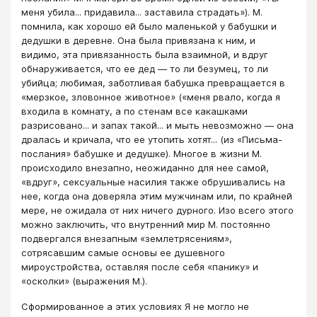
меня убила... придавила... заставила страдать»). М.
помнила, как хорошо ей было маленькой у бабушки и
дедушки в деревне. Она была привязана к ним, и
видимо, эта привязанность была взаимной, и вдруг
обнаруживается, что ее дед ― то ли безумец, то ли
убийца; любимая, заботливая бабушка превращается в
«мерзкое, зловонное животное» («меня рвало, когда я
входила в комнату, а по стенам все какашками
разрисовано... и запах такой... и мыть невозможно ― она
дралась и кричала, что ее утопить хотят... (из «Письма-
послания» бабушке и дедушке). Многое в жизни М.
происходило внезапно, неожиданно для нее самой,
«вдруг», сексуальные насилия также обрушивались на
нее, когда она доверяла этим мужчинам или, по крайней
мере, не ожидала от них ничего дурного. Изо всего этого
можно заключить, что внутренний мир М. постоянно
подвергался внезапным «землетрясениям»,
сотрясавшим самые основы ее душевного
мироустройства, оставляя после себя «панику» и
«осколки» (выражения М.).
Сформированное а этих условиях Я не могло не