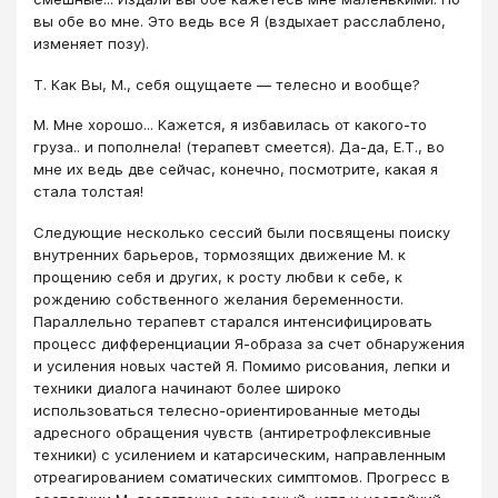
вы обе во мне. Это ведь все Я (вздыхает расслаблено,
изменяет позу).
Т. Как Вы, М., себя ощущаете ― телесно и вообще?
М. Мне хорошо... Кажется, я избавилась от какого-то
груза.. и пополнела! (терапевт смеется). Да-да, Е.Т., во
мне их ведь две сейчас, конечно, посмотрите, какая я
стала толстая!
Следующие несколько сессий были посвящены поиску
внутренних барьеров, тормозящих движение М. к
прощению себя и других, к росту любви к себе, к
рождению собственного желания беременности.
Параллельно терапевт старался интенсифицировать
процесс дифференциации Я-образа за счет обнаружения
и усиления новых частей Я. Помимо рисования, лепки и
техники диалога начинают более широко
использоваться телесно-ориентированные методы
адресного обращения чувств (антиретрофлексивные
техники) с усилением и катарсическим, направленным
отреагированием соматических симптомов. Прогресс в