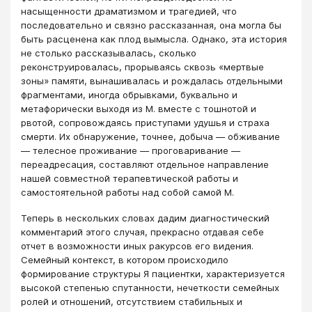
насыщенности драматизмом и трагедией, что
последовательно и связно рассказанная, она могла бы
быть расценена как плод вымысла. Однако, эта история
не столько рассказывалась, сколько
реконструировалась, прорываясь сквозь «мертвые
зоны» памяти, вынашивалась и рождалась отдельными
фрагментами, иногда обрывками, буквально и
метафорически выходя из М. вместе с тошнотой и
рвотой, сопровождаясь приступами удушья и страха
смерти. Их обнаружение, точнее, добыча ― обживание
― телесное проживание ― проговаривание ―
переадресация, составляют отдельное направление
нашей совместной терапевтической работы и
самостоятельной работы над собой самой М.
Теперь в нескольких словах дадим диагностический
комментарий этого случая, прекрасно отдавая себе
отчет в возможности иных ракурсов его видения.
Семейный контекст, в котором происходило
формирование структуры Я пациентки, характеризуется
высокой степенью спутанности, нечеткости семейных
ролей и отношений, отсутствием стабильных и