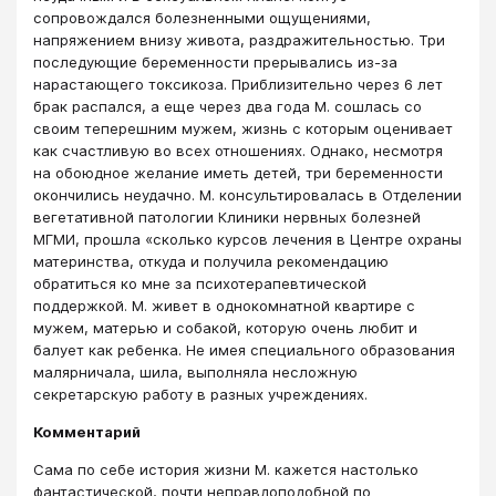
сопровождался болезненными ощущениями,
напряжением внизу живота, раздражительностью. Три
последующие беременности прерывались из-за
нарастающего токсикоза. Приблизительно через 6 лет
брак распался, а еще через два года М. сошлась со
своим теперешним мужем, жизнь с которым оценивает
как счастливую во всех отношениях. Однако, несмотря
на обоюдное желание иметь детей, три беременности
окончились неудачно. М. консультировалась в Отделении
вегетативной патологии Клиники нервных болезней
МГМИ, прошла «сколько курсов лечения в Центре охраны
материнства, откуда и получила рекомендацию
обратиться ко мне за психотерапевтической
поддержкой. М. живет в однокомнатной квартире с
мужем, матерью и собакой, которую очень любит и
балует как ребенка. Не имея специального образования
малярничала, шила, выполняла несложную
секретарскую работу в разных учреждениях.
Комментарий
Сама по себе история жизни М. кажется настолько
фантастической, почти неправдоподобной по