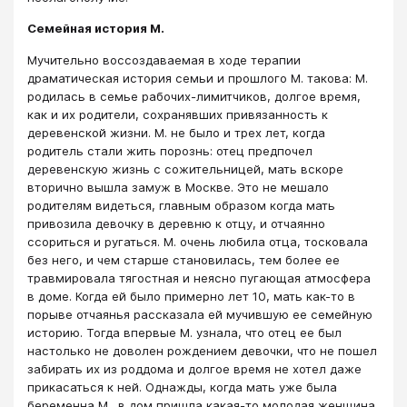
Семейная история М.
Мучительно воссоздаваемая в ходе терапии
драматическая история семьи и прошлого М. такова: М.
родилась в семье рабочих-лимитчиков, долгое время,
как и их родители, сохранявших привязанность к
деревенской жизни. М. не было и трех лет, когда
родитель стали жить порознь: отец предпочел
деревенскую жизнь с сожительницей, мать вскоре
вторично вышла замуж в Москве. Это не мешало
родителям видеться, главным образом когда мать
привозила девочку в деревню к отцу, и отчаянно
ссориться и ругаться. М. очень любила отца, тосковала
без него, и чем старше становилась, тем более ее
травмировала тягостная и неясно пугающая атмосфера
в доме. Когда ей было примерно лет 10, мать как-то в
порыве отчаянья рассказала ей мучившую ее семейную
историю. Тогда впервые М. узнала, что отец ее был
настолько не доволен рождением девочки, что не пошел
забирать их из роддома и долгое время не хотел даже
прикасаться к ней. Однажды, когда мать уже была
беременна М., в дом пришла какая-то молодая женщина