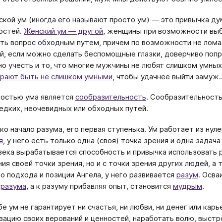
кой ум (иногда его называют просто ум) — это привычка дум
остей.
Женский ум — другой
, женщины при возможности выб
ть вопрос обходным путем, причем по возможности не лома
й, если можно сделать беспомощные глазки, доверчиво поп
о учесть и то, что многие мужчины не любят слишком умны
рают быть не слишком умными
, чтобы удачнее выйти замуж..
остью ума является
сообразительность
. Сообразительность
едких, неочевидных или обходных путей.
ко начало разума, его первая ступенька. Ум работает из нул
я
, у него есть только одна (своя) точка зрения и одна задача
века вырабатывается способность и привычка использовать
ния своей точки зрения, но и с точки зрения других людей, а
о подхода и позиции Ангела, у него развивается
разум
. Осва
я
разума
, а к разуму прибавляя опыт, становится
мудрым
.
бе ум не гарантирует ни счастья, ни любви, ни денег или кар
зацию своих верований и ценностей, наработать волю, выстр