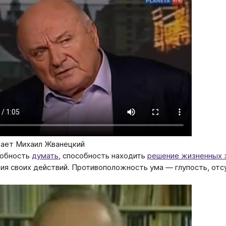
ает Михаил Жванецкий
собность
думать
, способность находить
решение жизненных 
я своих действий. Противоположность ума — глупость, отсутств