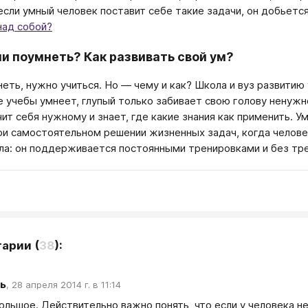
если умный человек поставит себе такие задачи, он добьется
над собой?
и поумнеть? Как развивать свой ум?
еть, нужно учиться. Но — чему и как? Школа и вуз развитию 
е учебы умнеет, глупый только забивает свою голову ненужно
учит себя нужному и знает, где какие знания как применить.
ри самостоятельном решении жизненных задач, когда челов
а: он поддерживается постоянными тренировками и без тренировки п
тарии
(
38
):
ь
,
28 апреля 2014 г. в 11:14
льшое. Действительно важно понять, что если у человека нет 