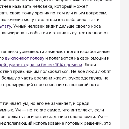
ектнее называть человека, который может
ать свою точку зрения по тем или иным вопросам,
заключения могут делаться как шаблонно, так и
ьтату
. Умный человек видит дальше своего носа
 анализировать события и отличать существенное от
 степенью успешности заменяют когда наработанные
сто
выключают голову
и полагаются на свои эмоции и
ей думает едва ли более 10% времени
. Люди
тствия привычки им пользоваться. Не все люди любят
н большую часть времени живут, руководствуясь не
контролирующий свое сознание на высокой ноте
тачивает ум, но его не заменяет, и среди
мных. Ум — не то же самое, что интеллект, если
ов, решать логические задачи и головоломки. Ум —
предполагающий использование готовых решений, это