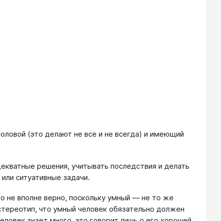
ловой (это делают не все и не всегда) и имеющий
екватные решения, учитывать последствия и делать
или ситуативные задачи.
то не вполне верно, поскольку умный — не то же
 стереотип, что умный человек обязательно должен
еловек знает много, это говорит лишь о его хорошей