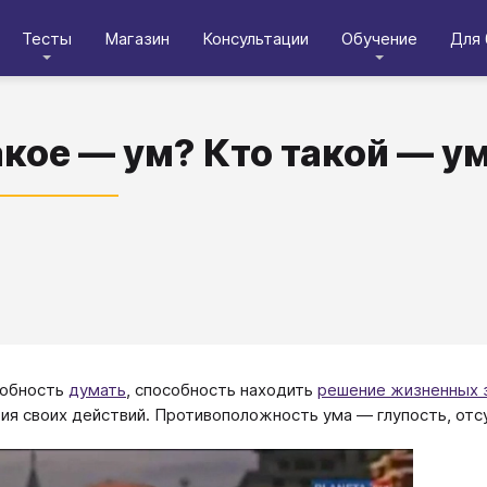
Тесты
Магазин
Консультации
Обучение
Для 
акое — ум? Кто такой — у
собность
думать
, способность находить
решение жизненных 
ия своих действий. Противоположность ума — глупость, от