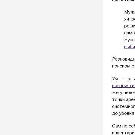
Мужс
хитр
реши
само
Нужн
выби
Разновидн
поиском р
Ум — толь
восприяти
же у чело
точки зре
системног
до уровн
Сам по се
инвентари