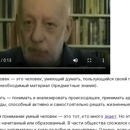
овек — это человек, умеющий думать, пользующийся своей го
 необходимый материал (предметные знания).
ть — понимать и анализировать происходящее, принимать ад
ды, способный активно и самостоятельно решать жизненные 
 понимании умный человек — это тот, кто много
знает
. Но э
о начитанный или образованный. В части общества сложился
ику, математику и тому подобные дисциплины. Однако, если ч