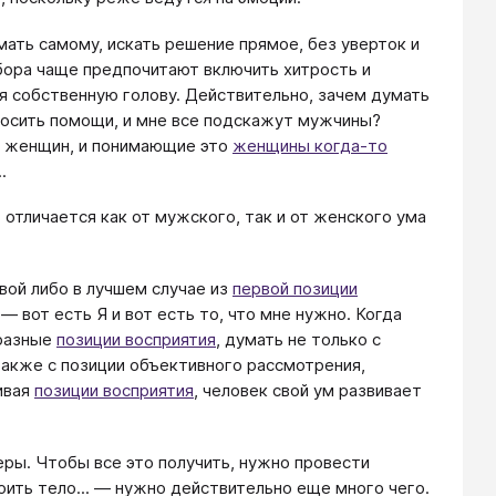
ать самому, искать решение прямое, без уверток и
ора чаще предпочитают включить хитрость и
я собственную голову. Действительно, зачем думать
росить помощи, и мне все подскажут мужчины?
х женщин, и понимающие это
женщины когда-то
.
 отличается как от мужского, так и от женского ума
евой либо в лучшем случае из
первой позиции
 — вот есть Я и вот есть то, что мне нужно. Когда
 разные
позиции восприятия
, думать не только с
 также с позиции объективного рассмотрения,
ивая
позиции восприятия
, человек свой ум развивает
ьеры. Чтобы все это получить, нужно провести
оить тело... — нужно действительно еще много чего.