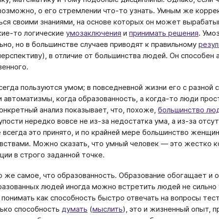
возможно, о его стремлении что-то узнать. Умным же корр
ься своими знаниями, на основе которых он может вырабатыв
кие-то логические
умозаключения
и
принимать решения
. Умо
ьно, но в большинстве случаев приводят к правильному
резул
 перспективу), в отличие от большинства людей. Он способен
енного.
сегда пользуются умом; в повседневной жизни его с разной
и автоматизмы, когда образованность, а когда-то люди про
Конкретный анализ показывает, что, похоже,
большинство люд
упости нередко вовсе не из-за недостатка ума, а из-за отсу
е всегда это принято, и по крайней мере большинство женщи
увствами. Можно сказать, что умный человек — это жестко 
ции в строго заданной точке.
о же самое, что образованность. Образование обогащает и от
азованных людей иногда можно встретить людей не сильно у
 понимать как способность быстро отвечать на вопросы тест
лько способность
думать
(
мыслить
), это и жизненный опыт, 