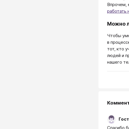
Впрочем, 
работать 
Можно л
Чтобы умн
в процесс
тот, кто 
людей и п
нашего тел
Коммен
Гост
Спасибо бо