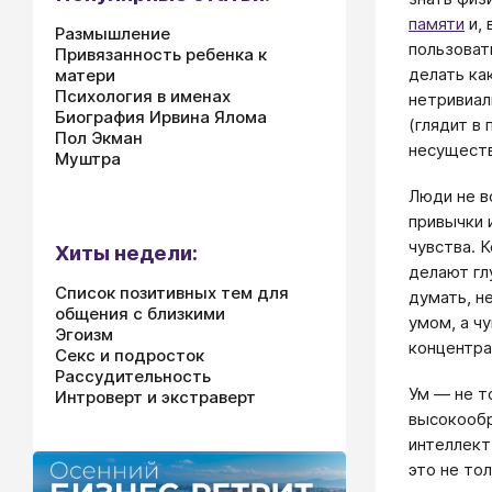
памяти
и, 
Размышление
пользоват
Привязанность ребенка к
делать ка
матери
Психология в именах
нетривиал
Биография Ирвина Ялома
(глядит в
Пол Экман
несуществ
Муштра
Люди не в
привычки 
чувства. 
Хиты недели:
делают гл
Список позитивных тем для
думать, н
общения с близкими
умом, а ч
Эгоизм
концентра
Секс и подросток
Рассудительность
Ум — не т
Интроверт и экстраверт
высокообр
интеллект
это не то