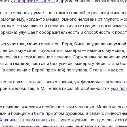
рость,
сообразительность
и другие способы нахождения ну
, что человек думает не только головой, в решении жизненн
помогая ему, когда-то мешая. Умного человека от глупого мо
оходке. На ум влияет и гормональная ситуация в организме:
гормона) улучшает сообразительность и способность к про
 из участниц моих тренингов, Вера, была на удивление умной
с ее был мужской, грубоватый, манеры — немного мужские, а
ра пошла на гормональное лечение. Гормональное лечение у
 стала гладкой, чистой и без усиков, манеры у Веры стали б
 (в сравнении с Верой прежней) поглупела. Стала — как все...
но, что ум — это не только
знания
, ум формируется характ
урой в целом. Так, Б.М. Теплов писал об особенностях
ума по
 с психологическими особенностями человека. Можно много 
ми и позициями быть при этом дураком. В связи с личностн
енщины в целом ничуть ни глупее мужчин
, но в деловых си
 ответственных решений, мужчины действуют обычно умнее,