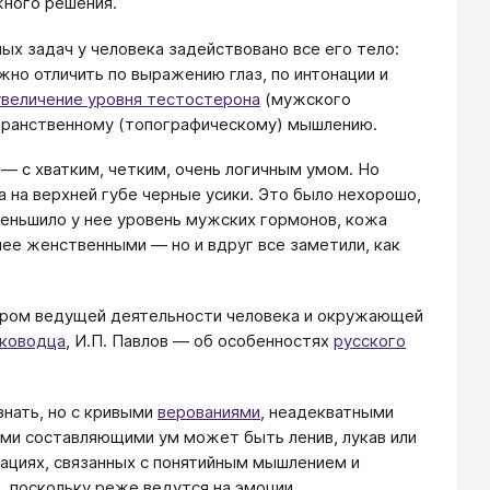
жного решения.
ых задач у человека задействовано все его тело:
жно отличить по выражению глаз, по интонации и
увеличение уровня тестостерона
(мужского
странственному (топографическому) мышлению.
 — с хватким, четким, очень логичным умом. Но
 на верхней губе черные усики. Это было нехорошо,
меньшило у нее уровень мужских гормонов, кожа
олее женственными — но и вдруг все заметили, как
ером ведущей деятельности человека и окружающей
лководца
, И.П. Павлов — об особенностях
русского
знать, но с кривыми
верованиями
, неадекватными
ыми составляющими ум может быть ленив, лукав или
туациях, связанных с понятийным мышлением и
 поскольку реже ведутся на эмоции.