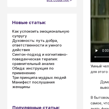
ВСЕ СОБЫТИЯ
Новые статьи:
Как успокоить эмоциональную
супругу
Духовность: путь добра,
ответственности и умного
действия
Синтон-подход и когнитивно-
поведенческая терапия:
сравнительный анализ
Умный чел
Обида: инструкция по
для этого
применению
Три принципа мудрых людей
Дума
Манифест послушания
женщины
выво
В бытовом
самое, чт
Популярные статьи:
знать физ