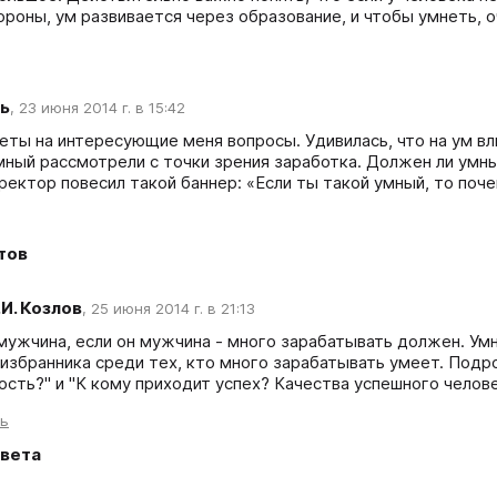
ороны, ум развивается через образование, и чтобы умнеть, 
ь
,
23 июня 2014 г. в 15:42
еты на интересующие меня вопросы. Удивилась, что на ум вл
мный рассмотрели с точки зрения заработка. Должен ли умны
ректор повесил такой баннер: «Если ты такой умный, то поч
тов
.И. Козлов
,
25 июня 2014 г. в 21:13
мужчина, если он мужчина - много зарабатывать должен. Умн
 избранника среди тех, кто много зарабатывать умеет. Подр
ость?" и "К кому приходит успех? Качества успешного челове
ть
вета