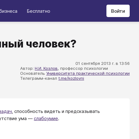
бизнеса
Бесплатно
Войти
мный человек?
01 сентября 2013 г. в 13:56
Автор:
Н.И. Козлов
, профессор психологии
Основатель
Университета практической психологии
Телеграмм-канал
t.me/kozlovni
задач
, способность видеть и предсказывать
сутствие ума —
слабоумие
.