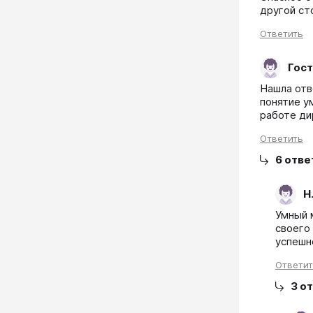
другой ст
Ответить
Гост
Нашла отв
понятие у
работе ди
Ответить
6
отве
Н
Умный 
своего
успешн
Ответи
3
от