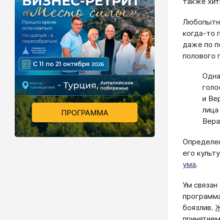
также хит
Любопытно
когда-то 
даже по п
полового 
Одна
голо
и Ве
лица
ПРОГРАММА
Вера
Определен
его культ
ума
.
Ум связан
программа
боязлив.
Ж
принятием