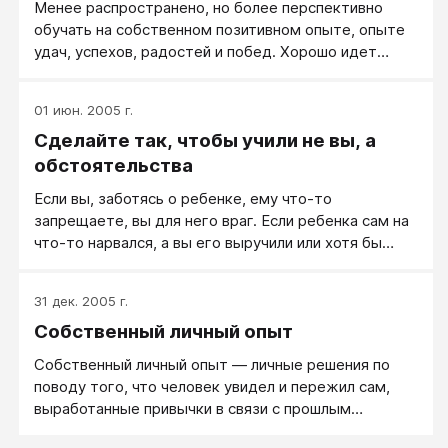
​Менее распространено, но более перспективно
обучать на собственном позитивном опыте, опыте
удач, успехов, радостей и побед. Хорошо идет
вперед тот, кто верит в свой успех, кто знает, что
он обычно успешен. Позитивный опыт - один из
01 июн. 2005 г.
приемов позитивной самомотивации.
Сделайте так, чтобы учили не вы, а
обстоятельства
Если вы, заботясь о ребенке, ему что-то
запрещаете, вы для него враг. Если ребенка сам на
что-то нарвался, а вы его выручили или хотя бы
пожалели — вы его друг и спаситель.
31 дек. 2005 г.
Собственный личный опыт
Собственный личный опыт — личные решения по
поводу того, что человек увидел и пережил сам,
выработанные привычки в связи с прошлым
опытом.