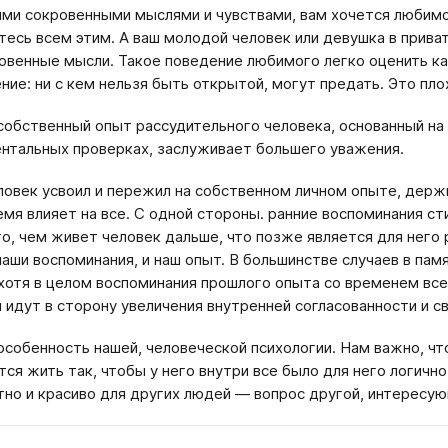
ми сокровенными мыслями и чувствами, вам хочется любимом
тесь всем этим. А ваш молодой человек или девушка в прива
овенные мысли. Такое поведение любимого легко оценить ка
ние: ни с кем нельзя быть открытой, могут предать. Это пло
собственный опыт рассудительного человека, основанный на
нтальных проверках, заслуживает большего уважения.
еловек усвоил и пережил на собственном личном опыте, держи
емя влияет на все. С одной стороны. ранние воспоминания с
го, чем живет человек дальше, что позже является для него
наши воспоминания, и наш опыт. В большинстве случаев в па
хотя в целом воспоминания прошлого опыта со временем все 
 идут в сторону увеличения внутренней согласованности и 
особенность нашей, человеческой психологии. Нам важно, чт
тся жить так, чтобы у него внутри все было для него логично
тно и красиво для других людей — вопрос другой, интересу