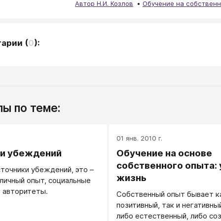
Автор Н.И. Козлов
Обучение на собствен
тарии
(
0
):
ы по теме:
.
01 янв. 2010 г.
и убеждений
Обучение на основе
собственного опыта: 
точники убеждений, это –
жизнь
 личный опыт, социальные
 авторитеты.
Собственный опыт бывает к
позитивный, так и негативны
либо естественный, либо с