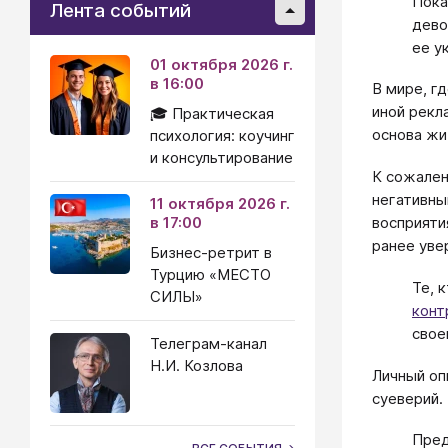
Пока
Лента событий
дево
ее у
01 октября 2026 г.
в 16:00
В мире, г
иной рекл
🎓 Практическая
основа жи
психология: коучинг
и консультирование
К сожален
негативны
11 октября 2026 г.
в 17:00
восприяти
ранее уве
Бизнес-ретрит в
Турцию «МЕСТО
Те, 
СИЛЫ»
конт
свое
Телеграм-канал
Н.И. Козлова
Личный оп
суеверий.
Пред