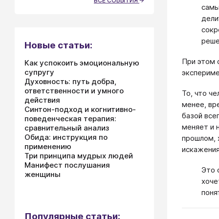
ВСЕ СОБЫТИЯ
самы
дели
сокр
реше
Новые статьи:
При этом 
Как успокоить эмоциональную
супругу
экспериме
Духовность: путь добра,
ответственности и умного
То, что ч
действия
менее, вр
Синтон-подход и когнитивно-
базой все
поведенческая терапия:
меняет и 
сравнительный анализ
Обида: инструкция по
прошлом, 
применению
искажения
Три принципа мудрых людей
Манифест послушания
Это 
женщины
хоче
поня
Популярные статьи: