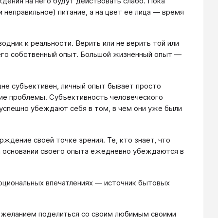
ждения на него будут действовать слабо. Пока
и неправильное) питание, а на цвет ее лица — время
одник к реальности. Верить или не верить той или
 его собственный опыт. Большой жизненный опыт —
шне субъективен, личный опыт бывает просто
ие проблемы. Субъективность человеческого
 успешно убеждают себя в том, в чем они уже были
ждение своей точке зрения. Те, кто знает, что
а основании своего опыта ежедневно убеждаются в
моциональных впечатлениях — источник бытовых
ы желанием поделиться со своим любимым своими