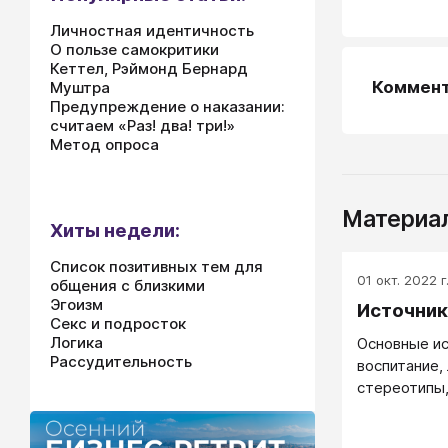
Личностная идентичность
О пользе самокритики
Кеттел, Рэймонд Бернард
Коммен
Муштра
Предупреждение о наказании:
считаем «Раз! два! три!»
Метод опроса
Материал
Хиты недели:
Список позитивных тем для
01 окт. 2022 г
общения с близкими
Эгоизм
Источник
Секс и подросток
Логика
Основные ис
Рассудительность
воспитание,
стереотипы,