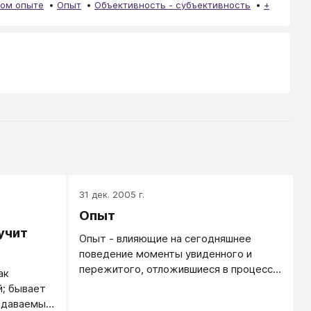
ном опыте
Опыт
Объективность - субъективность
+
31 дек. 2005 г.
Опыт
учит
Опыт - влияющие на сегодняшнее
поведение моменты увиденного и
пережитого, отложившиеся в процессе
ак
жизни и деятельности впечатления,
й; бывает
убеждения, знания, умения и навыки
оздаваемый