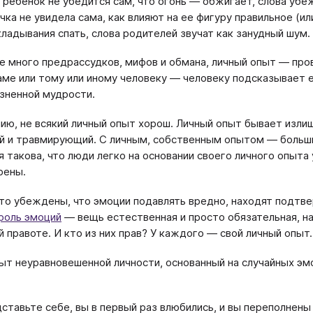
 ребенок не убедится сам, что огонь — обжигает, слова убе
чка не увидела сама, как влияют на ее фигуру правильное (ил
кладывания спать, слова родителей звучат как занудный шум.
де много предрассудков, мифов и обмана, личный опыт — пров
аме или тому или иному человеку — человеку подсказывает
зненной мудрости.
ию, не всякий личный опыт хорош. Личный опыт бывает изли
й и травмирующий. С личным, собственным опытом — больш
я такова, что люди легко на основании своего личного опыта
рены.
кто убеждены, что эмоции подавлять вредно, находят подтвер
роль эмоций
— вещь естественная и просто обязательная, н
й правоте. И кто из них прав? У каждого — свой личный опыт.
ыт неуравновешенной личности, основанный на случайных э
ставьте себе, вы в первый раз влюбились, и вы переполнен