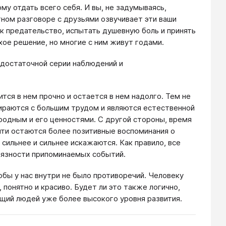
у отдать всего себя. И вы, не задумываясь,
тном разговоре с друзьями озвучивает эти ваши
к предательство, испытать душевную боль и принять
хое решение, но многие с ним живут годами.
 достаточной серии наблюдений и
тся в нем прочно и остается в нем надолго. Тем не
тираются с большим трудом и являются естественной
 родным и его ценностями. С другой стороны, время
мяти остаются более позитивные воспоминания о
сильнее и сильнее искажаются. Как правило, все
связности припоминаемых событий.
обы у нас внутри не было противоречий. Человеку
, понятно и красиво. Будет ли это также логично,
ющий людей уже более высокого уровня развития.