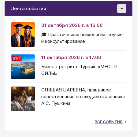
И снова я лидер, ведущий. Бригадир, который
Лента событий
ремонтировал нашу новую квартиру, смеется: "Лена,
я твоего мужа видел два раза: он пожал мне руку в
начале ремонта: "Очень приятно познакомиться" и в
01 октября 2026 г. в 16:00
конце: "Спасибо за работу". Все остальное время
🎓 Практическая психология: коучинг
ты с нами была".
и консультирование
11 октября 2026 г. в 17:00
Бизнес-ретрит в Турцию «МЕСТО
СИЛЫ»
СПЯЩАЯ ЦАРЕВНА, правдивое
повествование по следам сказочника
А.С. Пушкина.
ВСЕ СОБЫТИЯ