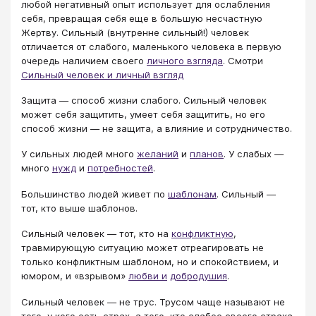
любой негативный опыт использует для ослабления
себя, превращая себя еще в большую несчастную
Жертву. Сильный (внутренне сильный!) человек
отличается от слабого, маленького человека в первую
очередь наличием своего
личного взгляда
. Смотри
Сильный человек и личный взгляд
Защита — способ жизни слабого. Сильный человек
может себя защитить, умеет себя защитить, но его
способ жизни — не защита, а влияние и сотрудничество.
У сильных людей много
желаний
и
планов
. У слабых —
много
нужд
и
потребностей
.
Большинство людей живет по
шаблонам
. Сильный —
тот, кто выше шаблонов.
Сильный человек — тот, кто на
конфликтную
,
травмирующую ситуацию может отреагировать не
только конфликтным шаблоном, но и спокойствием, и
юмором, и «взрывом»
любви и
добродушия
.
Сильный человек — не трус. Трусом чаще называют не
того, у кого есть страх, а того, кто слабее своего страха.