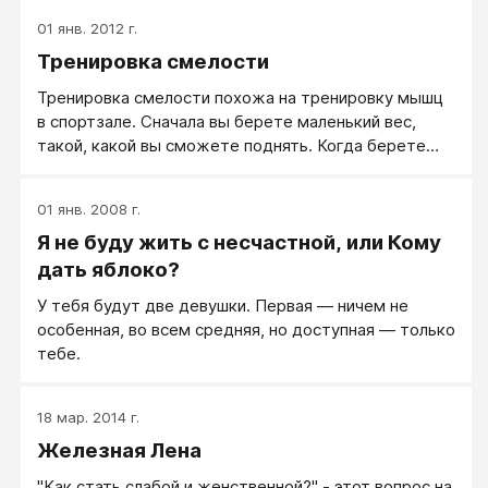
01 янв. 2012 г.
Тренировка смелости
Тренировка смелости похожа на тренировку мышц
в спортзале. Сначала вы берете маленький вес,
такой, какой вы сможете поднять. Когда берете
этот вес уже легко, переходите к более тяжелому
весу и старайтесь поднять его. Аналогично и со
01 янв. 2008 г.
страхом. Сначала вы тренируете себя против
Я не буду жить с несчастной, или Кому
маленького страха, затем переходите к более
сильному.
дать яблоко?
У тебя будут две девушки. Первая — ничем не
особенная, во всем средняя, но доступная — только
тебе.
18 мар. 2014 г.
Железная Лена
"Как стать слабой и женственной?" - этот вопрос на