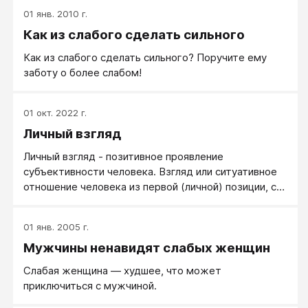
01 янв. 2010 г.
Как из слабого сделать сильного
Как из слабого сделать сильного? Поручите ему
заботу о более слабом!
01 окт. 2022 г.
Личный взгляд
​​​​​​​​​​​​​​Личный взгляд - позитивное проявление
субъективности человека. Взгляд или ситуативное
отношение человека из первой (личной) позиции, с
точки зрения его личных интересов. Когда говорят
о негативной стороне субъективности (или когда
01 янв. 2005 г.
данная субъективность не нравится), говорят не о
Мужчины ненавидят слабых женщин
личном взгляде, а о субъективизме.
Слабая женщина — худшее, что может
приключиться с мужчиной.