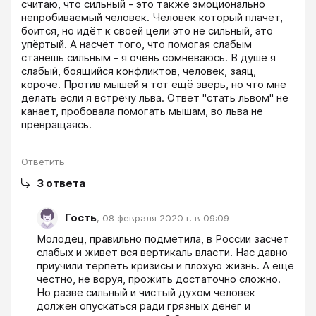
считаю, что сильный - это также эмоционально 
непробиваемый человек. Человек который плачет, 
боится, но идёт к своей цели это не сильный, это 
упёртый. А насчёт того, что помогая слабым 
станешь сильным - я очень сомневаюсь. В душе я 
слабый, боящийся конфликтов, человек, заяц, 
короче. Против мышей я тот ещё зверь, но что мне 
делать если я встречу льва. Ответ "стать львом" не 
канает, пробовала помогать мышам, во льва не 
превращаясь.
Ответить
3
ответа
Гость
,
08 февраля 2020 г. в 09:09
Молодец, правильно подметила, в России засчет 
слабых и живет вся вертикаль власти. Нас давно 
приучили терпеть кризисы и плохую жизнь. А еще 
честно, не воруя, прожить достаточно сложно. 
Но разве сильный и чистый духом человек 
должен опускаться ради грязных денег и 