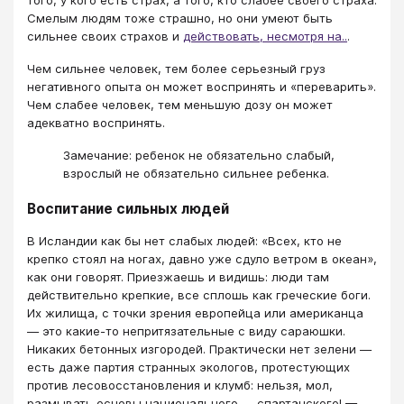
Смелым людям тоже страшно, но они умеют быть
сильнее своих страхов и
действовать, несмотря на..
.
Чем сильнее человек, тем более серьезный груз
негативного опыта он может воспринять и «переварить».
Чем слабее человек, тем меньшую дозу он может
адекватно воспринять.
Замечание: ребенок не обязательно слабый,
взрослый не обязательно сильнее ребенка.
Воспитание сильных людей
В Исландии как бы нет слабых людей: «Всех, кто не
крепко стоял на ногах, давно уже сдуло ветром в океан»,
как они говорят. Приезжаешь и видишь: люди там
действительно крепкие, все сплошь как греческие боги.
Их жилища, с точки зрения европейца или американца
— это какие-то непритязательные с виду сараюшки.
Никаких бетонных изгородей. Практически нет зелени —
есть даже партия странных экологов, протестующих
против лесовосстановления и клумб: нельзя, мол,
размывать основы национального — спартанского! —