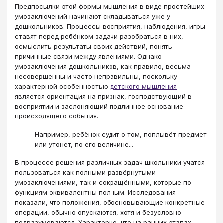
Предпосылки этой формы мышления в виде простейших
умозаключений начинают складываться уже у
дошкольников. Процессы восприятия, наблюдения, игры
ставят перед ребёнком задачи разобраться в них,
осмыслить результаты своих действий, понять
причинные связи между явлениями. Однако
умозаключения дошкольников, как правило, весьма
несовершенны и часто неправильны, поскольку
характерной особенностью
детского мышления
является ориентация на признак, господствующий в
восприятии и заслоняющий подлинное основание
происходящего события.
Например, ребёнок судит о том, поплывёт предмет
или утонет, по его величине...
В процессе решения различных задач школьники учатся
пользоваться как полными развёрнутыми
умозаключениями, так и сокращёнными, которые по
функциям эквивалентны полным. Исследования
показали, что положения, обосновывающие конкретные
операции, обычно опускаются, хотя и безусловно
подразумеваются. Характерно, что на ранних этапах