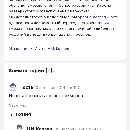
обучения умозаключения более развёрнуты. Замена
развёрнутого умозаключения свёрнутым
свидетельствует о более высоком
уровне деятельности
,
однако преждевременный переход к сокращённым
умозаключениям может явиться причиной ошибочных
решений
вследствие выпадения посылок.
Мышление
Автор Н.И. Козлов
Комментарии
(
2
):
Гость
,
09 ноября 2014 г. в 11:05
Непонятно написано, нет примеров.
Ответить
1
ответ
Н.И. Козлов
,
09 ноября 2014 г. в 14:37