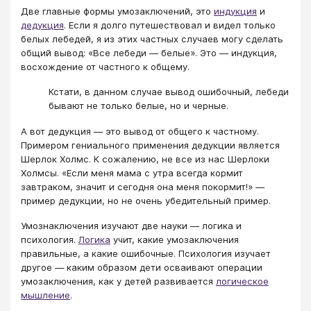
Две главные формы умозаключений, это
индукция
и
дедукция
. Если я долго путешествовал и видел только
белых лебедей, я из этих частных случаев могу сделать
общий вывод: «Все лебеди — белые». Это — индукция,
восхождение от частного к общему.
Кстати, в данном случае вывод ошибочный, лебеди
бывают не только белые, но и черные.
А вот дедукция — это вывод от общего к частному.
Примером гениального применения дедукции является
Шерлок Холмс. К сожалению, не все из нас Шерлоки
Холмсы. «Если меня мама с утра всегда кормит
завтраком, значит и сегодня она меня покормит!» —
пример дедукции, но не очень убедительный пример.
Умознаключения изучают две науки — логика и
психология.
Логика
учит, какие умозаключения
правильные, а какие ошибочные. Психология изучает
другое — каким образом дети осваивают операции
умозаключения, как у детей развивается
логическое
мышление
.