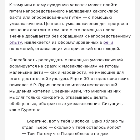
К тому или иному суждению человек может прийти
путем непосредственного наблюдения какого-либо
факта или опосредованным путем — с помощью
умозаключения. Ценность умозаключения для процесса
познания состоит в том, что с его помощью новое
знание добывается без обращения к непосредственному
опыту
, извлекается из сформулированных в
речи
положений, отражающих исторический опыт людей.
Способность рассуждать с помощью умозаключений
формируется не сразу: к умозаключениям не готовы
маленькие дети — как и народности, не имеющие для
этого достаточной культуры. Еще в 30-х годах советских
психолог А.Р. Лурия писал по итогам исследований
мышления жителей Средней Азии, что многие из них
мыслят только конкретно, отказываясь делать
обобщенные, абстрактные умозаключения. Ситуация,
как с Буратино:
— Буратино, вот у тебя 3 яблока. Одно яблоко ты
отдал Пьеро — сколько у тебя осталось яблок?
— Три! Потому что Пьеро яблоко я не дам.