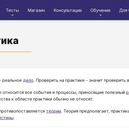
Тесты
Магазин
Консультации
Обучение
Для 
тика
- реальное
дело
. Проверить на практике - значит проверить в
е относится все события и процессы, приносящие полезный
р
сства к области практики обычно не относят.
противопоставляется
теории
. Теория предполагает, практик
истины
.