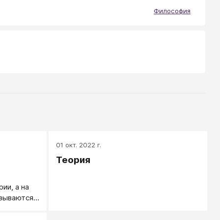
Философия
01 окт. 2022 г.
Теория
ии, а на
азываются.
зультата:
лаю. Но