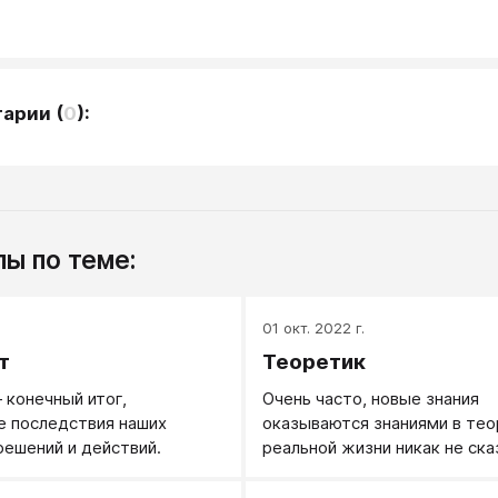
тарии
(
0
):
ы по теме:
.
01 окт. 2022 г.
т
Теоретик
 конечный итог,
Очень часто, новые знания
е последствия наших
оказываются знаниями в теор
решений и действий.
реальной жизни никак не ск
Часто создают видимость ре
ощущение, раз я знаю - я де