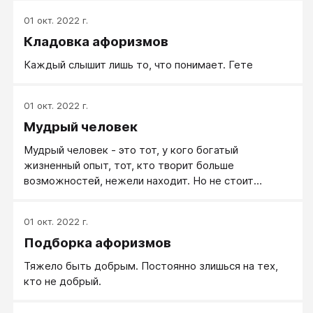
01 окт. 2022 г.
Кладовка афоризмов
Каждый слышит лишь то, что понимает. Гете
01 окт. 2022 г.
Мудрый человек
Мудрый человек - это тот, у кого богатый
жизненный опыт, тот, кто творит больше
возможностей, нежели находит. Но не стоит
сопоставлять мудрость человека только лишь с его
богатым опытом - мудрость больше, чем личный
01 окт. 2022 г.
опыт. Богатый личный опыт бывает и негативным,
Подборка афоризмов
тяжелым, и то и травмирующим, и такой личный
опыт только мешает принимает мудрые,
Тяжело быть добрым. Постоянно злишься на тех,
взвешенные решения.
кто не добрый.