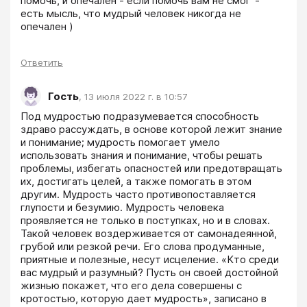
помочь, и опечален - если помочь вам не смог"-

есть мысль, что мудрый человек никогда не 
опечален )
Ответить
Гость
,
13 июля 2022 г. в 10:57
Под мудростью подразумевается способность 
здраво рассуждать, в основе которой лежит знание 
и понимание; мудрость помогает умело 
использовать знания и понимание, чтобы решать 
проблемы, избегать опасностей или предотвращать 
их, достигать целей, а также помогать в этом 
другим. Мудрость часто противопоставляется 
глупости и безумию. Мудрость человека 
проявляется не только в поступках, но и в словах. 
Такой человек воздерживается от самонадеянной, 
грубой или резкой речи. Его слова продуманные, 
приятные и полезные, несут исцеление. «Кто среди 
вас мудрый и разумный? Пусть он своей достойной 
жизнью покажет, что его дела совершены с 
кротостью, которую дает мудрость», записано в 