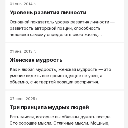
01 янв. 2014 г.
Уровень развития личности
Основной показатель уровня развития личности —
развитость авторской позции, способность
человека самому определять свою жизнь,
способность управлять собой, жить
самостоятельно и быть сильнее обстоятельств.
01 янв. 2013 г.
Определяется силой ядра личности и развитостью
Женская мудрость
периферии личности.
Как и любая мудрость, женская мудрость — это
умение видеть все происходящее не узко, а
объемно, с четвертой позиции восприятия.
07 сент. 2025 г.
Три принципа мудрых людей
Есть мысли, которые вы обязаны думать всегда.
Это хорошие мысли. Отличные мысли. Мощные,