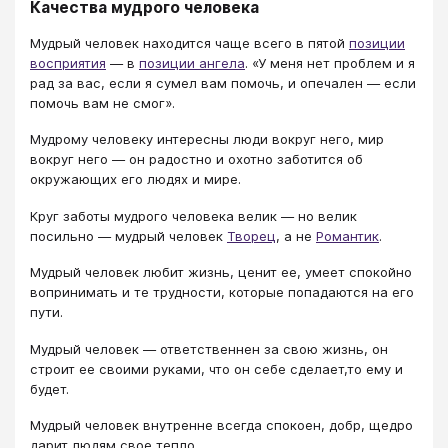
Качества мудрого человека
Мудрый человек находится чаще всего в пятой
позиции
восприятия
— в
позиции ангела
. «У меня нет проблем и я
рад за вас, если я сумел вам помочь, и опечален — если
помочь вам не смог».
Мудрому человеку интересны люди вокруг него, мир
вокруг него — он радостно и охотно заботится об
окружающих его людях и мире.
Круг заботы мудрого человека велик — но велик
посильно — мудрый человек
Творец
, а не
Романтик
.
Мудрый человек любит жизнь, ценит ее, умеет спокойно
вопринимать и те трудности, которые попадаются на его
пути.
Мудрый человек — ответственнен за свою жизнь, он
строит ее своими руками, что он себе сделает,то ему и
будет.
Мудрый человек внутренне всегда спокоен, добр, щедро
дарит людям свое тепло.