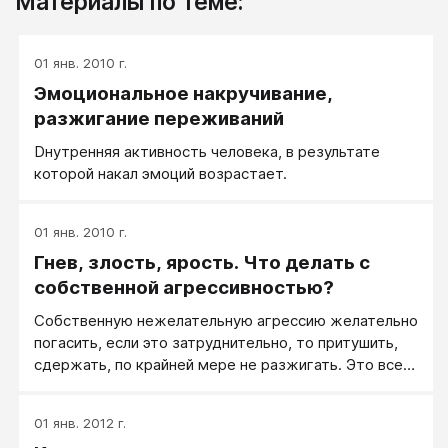
Материалы по теме:
01 янв. 2010 г.
Эмоциональное накручивание,
разжигание переживаний
Dнутренняя активность человека, в результате
которой накал эмоций возрастает.
01 янв. 2010 г.
Гнев, злость, ярость. Что делать с
собственной агрессивностью?
Собственную нежелательную агрессию желательно
погасить, если это затруднительно, то притушить,
сдержать, по крайней мере не разжигать. Это все
— задачи контролирования агрессии. Управление
агрессией — шире, чем ее сдерживание, это и
01 янв. 2012 г.
вызов агрессии, и направление ее в нужном