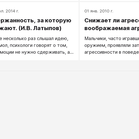
ятежно улыбнуться —
л. 2014 г.
01 янв. 2010 г.
затель высокого уровня
ения собой и собственными
ржанность, за которую
Снижает ли агре
иями.
жают. (И.В. Латыпов)
воображаемая аг
е несколько раз слышал идею,
Мальчики, часто игравш
 мол, психологи говорят о том,
оружием, проявляли за
эмоции не нужно сдерживать, а
агрессивности в поведе
ужно всегда выражать.
отношению к своим одн
чается эдакая мечта психопата:
 что чувствуешь – вываливаешь
ругого человека, и пусть он там
хтается с этими твоими
иями, ты-то поступил
ильно, «как психологи говорят».
жанность – это плохо, это
тизм» (не путайте с эгоизмом),
лицемерие, а в конфликте
ливость против искренности»
да должна побеждать