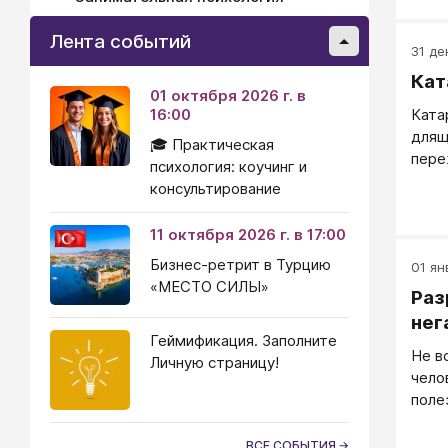
Лента событий
31 дек
Кат
01 октября 2026 г. в
16:00
Ката
длящ
🎓 Практическая
пере
психология: коучинг и
прев
консультирование
пере
11 октября 2026 г. в 17:00
Бизнес-ретрит в Турцию
01 ян
«МЕСТО СИЛЫ»
Раз
нег
Геймификация. Заполните
Не в
Личную страницу!
чело
поле
агре
след
ВСЕ СОБЫТИЯ