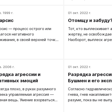
уменьшается, а увеличи
. 1999 г.
01 окт. 2022 г.
арсис
Отомщу и забуду
рсис — процесс острого или
Тот, кто выплескивает 
егося негативного
жертву, не освобождает
живания, в своей верхней точке
Наоборот, выплеск агре
ращающийся в позитивное
усиливает даже тогда, 
живание.
действительно виноват
обидчиком.
в. 2006 г.
01 окт. 2022 г.
рядка агрессии и
Разрядка агресси
ативных эмоций
Бушмен и его экс
сегда плохо, в руках разумного
Согласно гидравлическ
века управляемая агрессия —
гнева, гнев накапливает
зная вещь. Умение взорваться
разуме, пока вы не выпу
ссивностью в любую секунду и в
ующую секунду уже