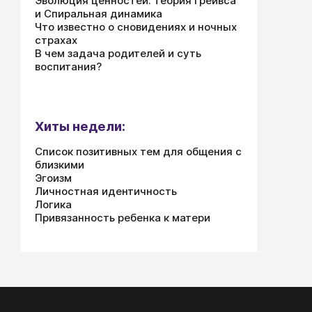
Эволюция ценностей: теория Грейвса
искр
и Спиральная динамика
откр
Что известно о сновидениях и ночных
козе
страхах
его к
В чем задача родителей и суть
воспитания?
Хиты недели:
Список позитивных тем для общения с
близкими
Эгоизм
Личностная идентичность
Логика
Привязанность ребенка к матери