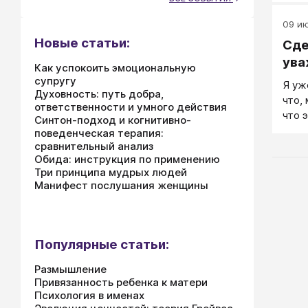
безм
09 ию
пока
Новые статьи:
влад
Сде
эмоц
ува
Как успокоить эмоциональную
супругу
Я уж
Духовность: путь добра,
что,
ответственности и умного действия
что 
Синтон-подход и когнитивно-
их н
поведенческая терапия:
Полу
сравнительный анализ
Обида: инструкция по применению
чуть
Три принципа мудрых людей
на д
Манифест послушания женщины
бара
эмоц
прав
Сдер
Популярные статьи:
«эго
это 
Размышление
«веж
Привязанность ребенка к матери
Психология в именах
всег