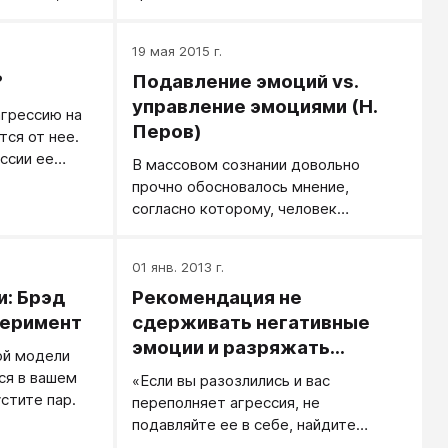
вается.
выражении их недовольства и
агрессии.
19 мая 2015 г.
?
Подавление эмоций vs.
управление эмоциями (Н.
агрессию на
Перов)
ся от нее.
ссии ее
В массовом сознании довольно
когда жертва
прочно обосновалось мнение,
а перед
согласно которому, человек
нуждается в неких «эмоциональных
громоотводах».
01 янв. 2013 г.
и: Брэд
Рекомендация не
перимент
сдерживать негативные
эмоции и разряжать
ой модели
агрессивные импульсы
ся в вашем
«Если вы разозлились и вас
стите пар.
переполняет агрессия, не
подавляйте ее в себе, найдите
способ ее разрядить. Выбросите её