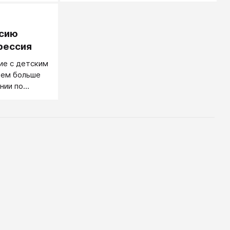
в словах, выплесните её в действиях,
и вам станет легче. Если же вы
ссию
будете подавлять свои эмоции, это
плохо отразится на вашем
рессия
здоровье».
ие с детским
тем больше
нии по
оклассникам.