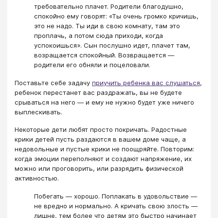
требовательно плачет. Родители благодушно,
спокойно ему говорят: «Ты очень громко кричишь,
это не надо. Ты иди в свою комнату, там это
проплачь, а потом сюда приходи, когда
успокоишься». Сын послушно идет, плачет там,
возращается спокойный. Возвращается —
родители его обняли и поцеловали.
Поставьте себе задачу
приучить ребенка вас слушаться
,
ребенок перестанет вас раздражать, вы не будете
срываться на него — и ему не нужно будет уже ничего
выплескивать.
Некоторые дети любят просто покричать. Радостные
крики детей пусть раздаются в вашем доме чаще, а
недовольные и пустые крики не поощряйте. Повторим:
когда эмоции переполняют и создают напряжение, их
можно или проговорить, или разрядить физической
активностью.
Побегать — хорошо. Поплакать в удовольствие —
не вредно и нормально. А кричать свою злость —
лишне, тем более что детям это быстро начинает