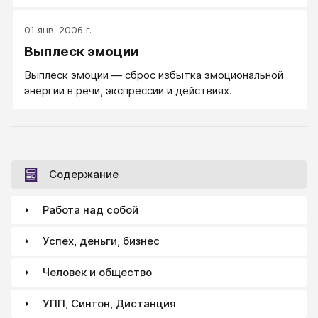
следующую секунду уже безмятежно улыбнуться
— показатель высокого уровня владения собой и
01 янв. 2006 г.
собственными эмоциями.
Выплеск эмоции
Выплеск эмоции — сброс избытка эмоциональной
энергии в речи, экспрессии и действиях.
Содержание
Работа над собой
Успех, деньги, бизнес
Человек и общество
УПП, Синтон, Дистанция