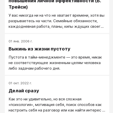
повышения личной эффективности (Б.
Трейси)
У вас никогда ни на что не хватает времени, хотя вы
разрываетесь на части. Семейные обязанности,
каждодневная работа, планы, кипы ждущих своего
часа журналов ― вы буквально завалены всем этим;
я уже не говорю о растущей горе книг, до которых
01 янв. 2006 г.
вечно не доходят руки, и вы лишь мечтаете когда-
Выкинь из жизни пустоту
нибудь открыть одну из них.
Пустота в тайм-менеджменте — это время, никак
не соответствующее жизненным целям человека
либо задачам рабочего дня.
01 окт. 2022 г.
Делай сразу
Как это ни удивительно, но вся сложная
«психология», мотивация себя, поиск способов как
настроить себя на разговор или как найти интерес в