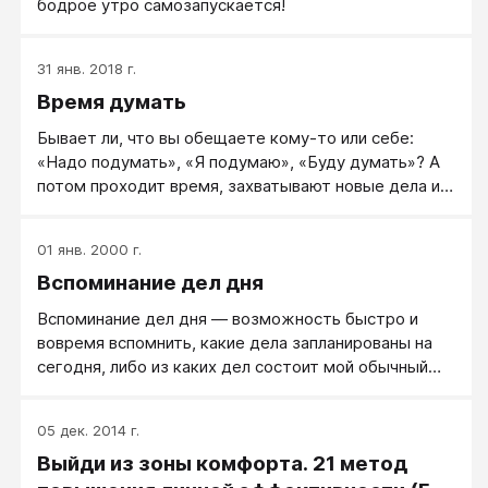
бодрое утро самозапускается!
31 янв. 2018 г.
Время думать
Бывает ли, что вы обещаете кому-то или себе:
«Надо подумать», «Я подумаю», «Буду думать»? А
потом проходит время, захватывают новые дела и
суматоха, и подумать над обещанным забываете...
01 янв. 2000 г.
Вспоминание дел дня
Вспоминание дел дня ― возможность быстро и
вовремя вспомнить, какие дела запланированы на
сегодня, либо из каких дел состоит мой обычный
день. Хорошее вспоминание дел дня говорит о
высокой организованности человека и помогает
05 дек. 2014 г.
строить день успешно.
Выйди из зоны комфорта. 21 метод