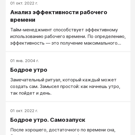
01 окт. 2022 г.
Анализ эффективности рабочего
времени
Тайм-менеджмент способствует эффективному
использованию рабочего времени. По определению,
эффективность — это получение максимального
результата при минимальных затратах.
Формулировка лукавая, и по жизни эффективность
01 янв. 2004 г.
зависит от того, какая конкретная задача
Бодрое утро
поставлена руководством. Кроме того, тут всегда
возможна игра для людей разного уровня
Замечательный ритуал, который каждый может
создать сам. Замысел простой: как начнешь утро,
так пойдет и день.
01 окт. 2022 г.
Бодрое утро. Самозапуск
После хорошего, достаточного по времени сна,