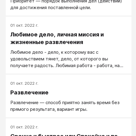
Приоритет — порядок выполнения дел (действий)
для достижения поставленной цели.
01 окт. 2022 г.
Любимое дело, личная миссия и
жизненные развлечения
Любимое дело - дело, к которому вас с
удовольствием тянет, дело, от которого вы
получаете радость. Любимая работа - работа, на
которую идешь с удовольствием, выполняешь
качественно и завершаешь с удовлетворением. Тот,
01 окт. 2022 г.
кто занимается просто любимым делом, вовсе не
Развлечение
обязан думать, многим людям нужно еще его дело.
"Это - мое дело! Оно мне нравится и оно меня
Развлечение — способ приятно занять время без
кормит - отстаньте!" - и все.
прямого результата, вариант игры.
01 окт. 2022 г.