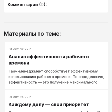
Комментарии
(
0
):
Материалы по теме:
01 окт. 2022 г.
Анализ эффективности рабочего
времени
Тайм-менеджмент способствует эффективному
использованию рабочего времени. По определению,
эффективность — это получение максимального
результата при минимальных затратах.
Формулировка лукавая, и по жизни эффективность
01 окт. 2022 г.
зависит от того, какая конкретная задача
Каждому делу — свой приоритет
поставлена руководством. Кроме того, тут всегда
возможна игра для людей разного уровня