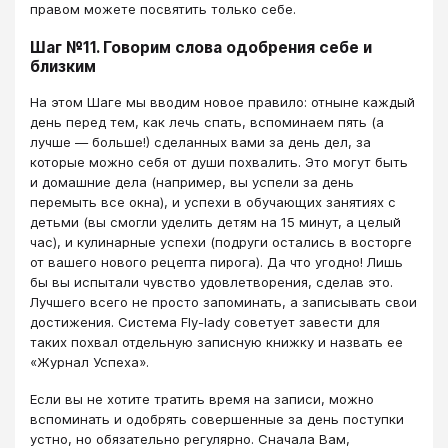
правом можете посвятить только себе.
Шаг №11. Говорим слова одобрения себе и
близким
На этом Шаге мы вводим новое правило: отныне каждый
день перед тем, как лечь спать, вспоминаем пять (а
лучше — больше!) сделанных вами за день дел, за
которые можно себя от души похвалить. Это могут быть
и домашние дела (например, вы успели за день
перемыть все окна), и успехи в обучающих занятиях с
детьми (вы смогли уделить детям на 15 минут, а целый
час), и кулинарные успехи (подруги остались в восторге
от вашего нового рецепта пирога). Да что угодно! Лишь
бы вы испытали чувство удовлетворения, сделав это.
Лучшего всего не просто запоминать, а записывать свои
достижения. Система Fly-lady советует завести для
таких похвал отдельную записную книжку и назвать ее
«Журнал Успеха».
Если вы не хотите тратить время на записи, можно
вспоминать и одобрять совершенные за день поступки
устно, но обязательно регулярно. Сначала Вам,