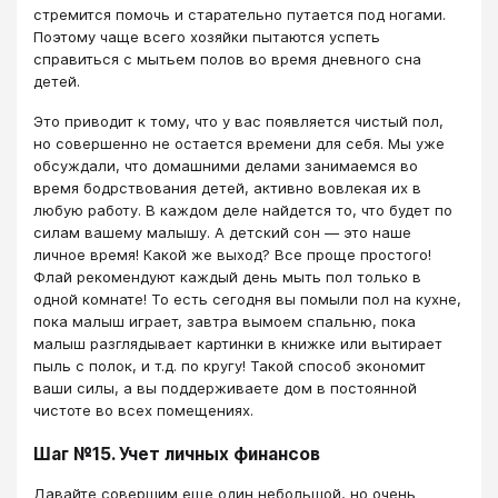
стремится помочь и старательно путается под ногами.
Поэтому чаще всего хозяйки пытаются успеть
справиться с мытьем полов во время дневного сна
детей.
Это приводит к тому, что у вас появляется чистый пол,
но совершенно не остается времени для себя. Мы уже
обсуждали, что домашними делами занимаемся во
время бодрствования детей, активно вовлекая их в
любую работу. В каждом деле найдется то, что будет по
силам вашему малышу. А детский сон — это наше
личное время! Какой же выход? Все проще простого!
Флай рекомендуют каждый день мыть пол только в
одной комнате! То есть сегодня вы помыли пол на кухне,
пока малыш играет, завтра вымоем спальню, пока
малыш разглядывает картинки в книжке или вытирает
пыль с полок, и т.д. по кругу! Такой способ экономит
ваши силы, а вы поддерживаете дом в постоянной
чистоте во всех помещениях.
Шаг №15. Учет личных финансов
Давайте совершим еще один небольшой, но очень