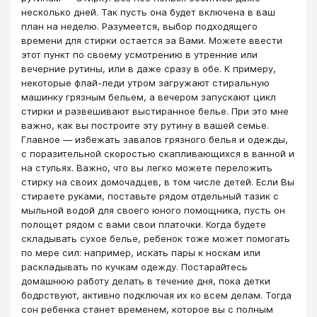
несколько дней. Так пусть она будет включена в ваш
план на неделю. Разумеется, выбор подходящего
времени для стирки остается за Вами. Можете ввести
этот пункт по своему усмотрению в утренние или
вечерние рутины, или в даже сразу в обе. К примеру,
некоторые флай-леди утром загружают стиральную
машинку грязным бельем, а вечером запускают цикл
стирки и развешивают выстиранное белье. При это мне
важно, как вы построите эту рутину в вашей семье.
Главное — избежать завалов грязного белья и одежды,
с поразительной скоростью скапливающихся в ванной и
на стульях. Важно, что вы легко можете переложить
стирку на своих домочадцев, в том числе детей. Если Вы
стираете руками, поставьте рядом отдельный тазик с
мыльной водой для своего юного помощника, пусть он
полощет рядом с вами свои платочки. Когда будете
складывать сухое белье, ребенок тоже может помогать
по мере сил: например, искать пары к носкам или
раскладывать по кучкам одежду. Постарайтесь
домашнюю работу делать в течение дня, пока детки
бодрствуют, активно подключая их ко всем делам. Тогда
сон ребенка станет временем, которое вы с полным