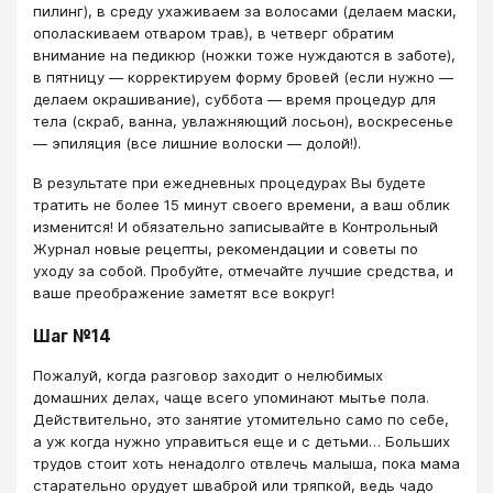
пилинг), в среду ухаживаем за волосами (делаем маски,
ополаскиваем отваром трав), в четверг обратим
внимание на педикюр (ножки тоже нуждаются в заботе),
в пятницу — корректируем форму бровей (если нужно —
делаем окрашивание), суббота — время процедур для
тела (скраб, ванна, увлажняющий лосьон), воскресенье
— эпиляция (все лишние волоски — долой!).
В результате при ежедневных процедурах Вы будете
тратить не более 15 минут своего времени, а ваш облик
изменится! И обязательно записывайте в Контрольный
Журнал новые рецепты, рекомендации и советы по
уходу за собой. Пробуйте, отмечайте лучшие средства, и
ваше преображение заметят все вокруг!
Шаг №14
Пожалуй, когда разговор заходит о нелюбимых
домашних делах, чаще всего упоминают мытье пола.
Действительно, это занятие утомительно само по себе,
а уж когда нужно управиться еще и с детьми… Больших
трудов стоит хоть ненадолго отвлечь малыша, пока мама
старательно орудует шваброй или тряпкой, ведь чадо