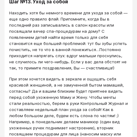
Шаг №13. Уход за собой
Находить хотя бы немного времени для ухода за собой —
еще одно правило флай. Припомните, когда Вы в
последний раз записывались в салон красоты или
посвящали вечер спа-процедурам на дому? С
появлением детей найти время только для себя
становится еще большей проблемой: тут бы зубы успеть
почистить, не то что в ванной понежиться…Постоянно
приходится напрягать слух: вдруг малыши проснулись,
не случилось ли чего-нибудь. Если у вас дела обстоят не
так, то примите поздравления, Вы — счастливица!)
При этом хочется видеть в зеркале и ощущать себя
красивой женщиной, а не замученной бытом мамашей,
согласны? Да и вашим близким будет приятнее видеть
перед собой ухоженную Маму и Жену. Чтобы мечты
стали реальностью, берем в руки Контрольный Журнал и
составляем недельный план ухода за собой! Как в
любом большом деле, будем есть слона по частям! ;)
Например, в понедельник делаем маникюр (один вид
ухоженных ручек поднимает настроение), вторник
посвящаем процедурам для лица (наносим маску или