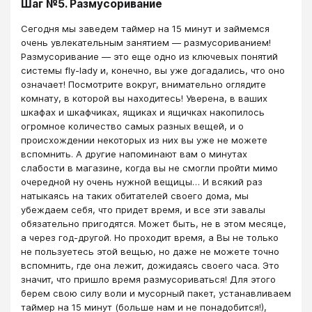
Шаг №5. Размусоривание
Сегодня мы заведем таймер на 15 минут и займемся
очень увлекательным занятием — размусориванием!
Размусоривание — это еще одно из ключевых понятий
системы fly-lady и, конечно, вы уже догадались, что оно
означает! Посмотрите вокруг, внимательно оглядите
комнату, в которой вы находитесь! Уверена, в ваших
шкафах и шкафчиках, ящиках и ящичках накопилось
огромное количество самых разных вещей, и о
происхождении некоторых из них вы уже не можете
вспомнить. А другие напоминают вам о минутах
слабости в магазине, когда вы не смогли пройти мимо
очередной ну очень нужной вещицы… И всякий раз
натыкаясь на таких обитателей своего дома, мы
убеждаем себя, что придет время, и все эти завалы
обязательно пригодятся. Может быть, не в этом месяце,
а через год-другой. Но проходит время, а Вы не только
не пользуетесь этой вещью, но даже не можете точно
вспомнить, где она лежит, дожидаясь своего часа. Это
значит, что пришло время размусориваться! Для этого
берем свою силу воли и мусорный пакет, устанавливаем
таймер на 15 минут (больше нам и не понадобится!),