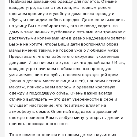
Подбираем домашнюю одежду для полетов. Отныне
каждое утро, встав с постели, мы первым делом
одеваем красивую и удобную домашнюю одежду и
обувь, и приводим себя в порядок. Даже если выходить
на улицу Вы не собираетесь, это не повод ходить по
дому в заношенных футболках с пятнами или трениках с
растянутыми коленками или в давно надоевшем халате!
Вы же не хотите, чтобы Ваши дети восприняли образ
мамы именно таким, не говоря уже о любимом муже.
Представьте, что на работе его окружают ухоженные
девушки. И вы ничем не хуже, так что долой халат! Итак,
каждое утро начинаем с обязательных процедур:
умываемся, чистим зубы, наносим подходящий крем
(заодно делаем массаж лица и шеи), наносим легкий
макияж, причесываем волосы и одеваем красивую
одежду и подходящую обувь. Очень важно всегда
отлично выглядеть — это дает уверенности в себе и
улучшает настроение, что позитивно влияет на
атмосферу в семье. Опрятный вид даже в домашней
одежде позволит Вам в любую минуту открыть двери и
принять неожиданного гостя.
То же самое относится и к нашим детям: научите их