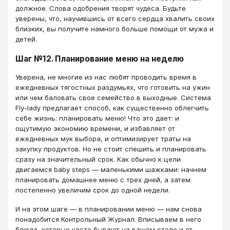
должное. Слова одобрения творят чудеса. Будьте
уверены, что, научившись от всего сердца хвалить своих
близких, вы получите намного больше помощи от мужа и
детей.
Шаг №12. Планирование меню на неделю
Уверена, не многие из нас любят проводить время в
ежедневных тягостных раздумьях, что готовить на ужин
или чем баловать свое семейство в выходные. Система
Fly-lady предлагает способ, как существенно облегчить
себе жизнь: планировать меню! Что это дает: и
ощутимую экономию времени, и избавляет от
ежедневных мук выбора, и оптимизирует траты на
закупку продуктов. Но не стоит спешить и планировать
сразу на значительный срок. Как обычно к цели
двигаемся baby steps — маленькими шажками: начнем
планировать домашнее меню с трех дней, а затем
постепенно увеличим срок до одной недели.
И на этом шаге — в планировании меню — нам снова
понадобится Контрольный Журнал. Вписываем в него
блюда, которые часто бывают на вашем столе и от