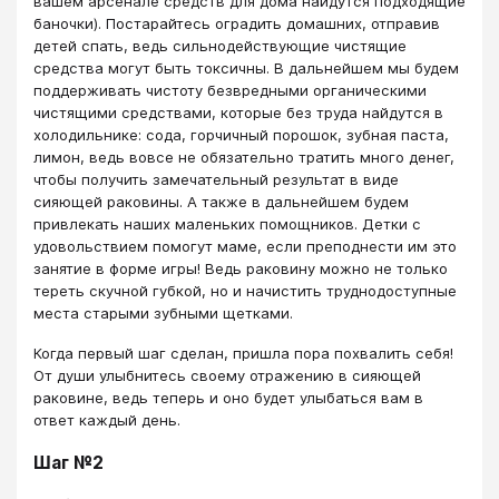
вашем арсенале средств для дома найдутся подходящие
баночки). Постарайтесь оградить домашних, отправив
детей спать, ведь сильнодействующие чистящие
средства могут быть токсичны. В дальнейшем мы будем
поддерживать чистоту безвредными органическими
чистящими средствами, которые без труда найдутся в
холодильнике: сода, горчичный порошок, зубная паста,
лимон, ведь вовсе не обязательно тратить много денег,
чтобы получить замечательный результат в виде
сияющей раковины. А также в дальнейшем будем
привлекать наших маленьких помощников. Детки с
удовольствием помогут маме, если преподнести им это
занятие в форме игры! Ведь раковину можно не только
тереть скучной губкой, но и начистить труднодоступные
места старыми зубными щетками.
Когда первый шаг сделан, пришла пора похвалить себя!
От души улыбнитесь своему отражению в сияющей
раковине, ведь теперь и оно будет улыбаться вам в
ответ каждый день.
Шаг №2