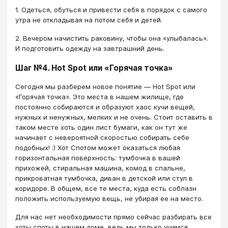
1. Одеться, обуться и привести себя в порядок с самого
утра не откладывая на потом себя и детей.
2. Вечером начистить раковину, чтобы она «улыбалась».
И подготовить одежду на завтрашний день.
Шаг №4. Hot Spot или «Горячая точка»
Сегодня мы разберем новое понятие — Hot Spot или
«Горячая точка». Это места в нашем жилище, где
постоянно собираются и образуют хаос кучи вещей,
нужных и ненужных, мелких и не очень. Стоит оставить в
таком месте хоть один лист бумаги, как он тут же
начинает с невероятной скоростью собирать себе
подобных! :) Хот Спотом может оказаться любая
горизонтальная поверхность: тумбочка в вашей
прихожей, стиральная машина, комод в спальне,
прикроватная тумбочка, диван в детской или стул в
коридоре. В общем, все те места, куда есть соблазн
положить используемую вещь, не убирая ее на место.
Для нас нет необходимости прямо сейчас разбирать все
хоты споты в нашем доме, ведь мы только учимся