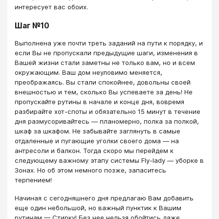
интересует вас обоих.
Шаг №10
Выполнена уже почти треть заданий на пути к порядку, и
если Вы не пропускали предыдущие шаги, изменения в
Вашей жизни стали заметны не только вам, но и всем
окружающим. Ваш дом неуловимо меняется,
преображаясь. Вы стали спокойнее, довольны своей
внешностью и тем, сколько Вы успеваете за день! Не
пропускайте рутины в начале и конце дня, вовремя
разбирайте хот-споты и обязательно 15 минут в течение
дня размусоривайтесь — планомерно, полка за полкой,
шкаф за шкафом. Не забывайте заглянуть в самые
отдаленные и пугающие уголки своего дома — на
антресоли и балкон. Тогда скоро мы перейдем к
следующему важному этапу системы Fly-lady — уборке в
Зонах. Но об этом немного позже, запаситесь
терпением!
Начиная с сегодняшнего дня предлагаю Вам добавить
еще один небольшой, но важный пунктик к Вашим
рутинам — Стирку! Без нее нельзя обойтись даже