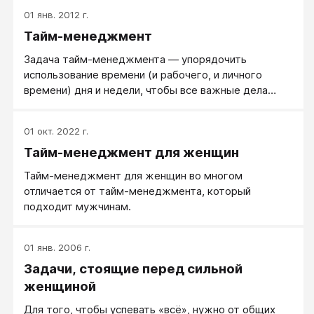
Тем более важно определить роли и функции для
01 янв. 2012 г.
каждой роли, которые участвуют в процессе
Тайм-менеджмент
достижения цели, и определить модели поведения
и правила для каждой роли. Для чего важно
Задача тайм-менеджмента — упорядочить
определить, а по сути - разделить роли?
использование времени (и рабочего, и личного
Разделение ролей позволит вам не «выгорать»,
времени) дня и недели, чтобы все важные дела
переключаться с роли на роль самостоятельно и
успевать делать.
добровольно. Если мы этого не делаем сами, то
реальность нас заставляет менять роли, обычно с
01 окт. 2022 г.
помощью «вышибания», а это сильный стресс.
Тайм-менеджмент для женщин
Тайм-менеджмент для женщин во многом
отличается от тайм-менеджмента, который
подходит мужчинам.
01 янв. 2006 г.
Задачи, стоящие перед сильной
женщиной
Для того, чтобы успевать «всё», нужно от общих