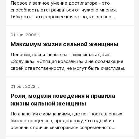
Первое и важное умение достигатора - это
способность отстраиваться от чужого мнения.
Гибкость - это хорошее качество, когда оно
уместно применяется. Но кроме гибкости нужен
внутренний стержень! Каркас личности
01 янв. 2006 г.
обязательно должен быть - должны быть ваши
Максимум жизни сильной женщины
собственные ценности, ваше собственное
понимание жизни и следование вашим собственным
Девочки, воспитанные на таких сказках, как
целям, вашим собственным решениям. Эта
«Золушка», «Спящая красавица» и не осознающие
способность дает человеку возможность
своей ответственности, не могут быть счастливы.
осуществлять именно свои жизненные акции, быть
причиной своей жизни, а не следствием, дает
возможность обдуманного проактивного
01 окт. 2022 г.
поведения.
Роли, модели поведения и правила
жизни сильной женщины
По аналогии с компаниями, где нет поставленных
бизнес-процессов, предположу, что одной из
основных причин «выгорания» современного
человека является отсутствие разделения ролей.