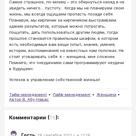
Самое страшное, по-моему – это обернуться назад и не
увидеть ничего… пустоту… Когда мы не планируем свою
жизнь, мы всегда ощущаем пропасть позади себя.
Планируя, мы кирпичик за кирпичиком выстраиваем
здание результатов, которые можно потрогать,
пощупать, дать попользоваться другим людям, тогда
прошлое становится правильным шкафом, в котором
есть необходимые вам вещи (опыт, знания, умения,
истории, воспоминания) на известных нам полочках. Не
стоит уговаривать себя: я – женщина, мне сложнее.
Помните, что «неудачники сами программируют неудачи
в будущем».
Успехов в управлении собственной жизнью!
Тайм-менеджмент
Лайф-менеджмент
Женщина
Автор В. Абу-Навас
Комментарии
(
18
):
Гость
,
28 сентября 2012 г. в 12:18