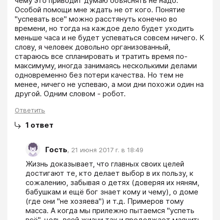
чему это приводит думаю объяснять не надо. 
Особой помощи мне ждать не от кого. Понятие 
"успевать все" можно расстянуть конечно во 
времени, но тогда на каждое дело будет уходить 
меньше часа и не будет успеваться совсем ничего. К 
слову, я человек довольно организованный, 
стараюсь все спланировать и тратить время по-
максимуму, иногда занимаясь несколькими делами 
одновременно без потери качества. Но тем не 
менее, ничего не успеваю, а мои дни похожи один на 
другой. Одним словом - робот.
Ответить
1
ответ
Гость
,
21 июня 2017 г. в 18:49
Жизнь доказывает, что главных своих целей 
достигают те, кто делает выбор в их пользу, к 
сожалению, забывая о детях (доверяя их няням, 
бабушкам и ещё бог знает кому и чему), о доме 
(где они "не хозяева") и т.д. Примеров тому 
масса. А когда мы прилежно пытаемся "успеть 
всё", цель всей жизни так и продолжает маячить 