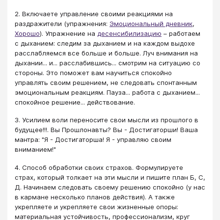
2. Включаете управление своими реакциями на
раздражители (упражнения:
Эмоциональный дневник
,
Хорошо
). Упражнение на
десенсибилизацию
– работаем
с дыханием: следим за дыханием и на каждом выдохе
расслабляемся все больше и больше. Луч внимания на
дыхании... и... расслабившись... смотрим на ситуацию со
стороны. Это поможет вам научиться спокойно
управлять своим решением, не следовать спонтанным
эмоциональным реакциям. Пауза... работа с дыханием...
спокойное решение... действование.
3. Усилием воли переносите свои мысли из прошлого в
будущее!!!. Вы Прошлонавты? Вы - Достигаторши! Ваша
мантра: "Я - Достигаторша! Я - управляю своим
вниманием!"
4. Способ обработки своих страхов. Формулируете
страх, который толкает на эти мысли и пишите план Б, С,
Д. Начинаем следовать своему решению спокойно (у нас
в кармане несколько планов действия). А также
укрепляете и укрепляете свои жизненные опоры:
материальная устойчивость, профессионализм, круг