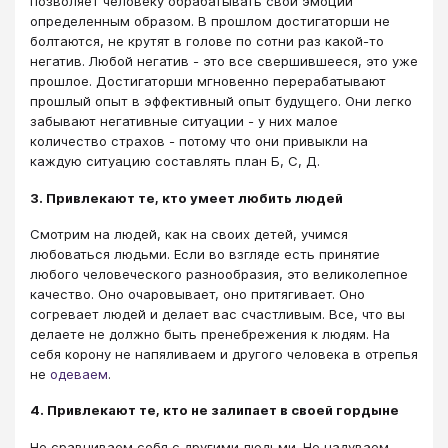
позволяет человеку обрабатывать свои эмоции
определенным образом. В прошлом достигаторши не
болтаются, не крутят в голове по сотни раз какой-то
негатив. Любой негатив - это все свершившееся, это уже
прошлое. Достигаторши мгновенно перерабатывают
прошлый опыт в эффективный опыт будущего. Они легко
забывают негативные ситуации - у них малое
количество страхов - потому что они привыкли на
каждую ситуацию составлять план Б, С, Д.
3. Привлекают те, кто умеет любить людей
Смотрим на людей, как на своих детей, учимся
любоваться людьми. Если во взгляде есть принятие
любого человеческого разнообразия, это великолепное
качество. Оно очаровывает, оно притягивает. Оно
согревает людей и делает вас счастливым. Все, что вы
делаете не должно быть пренебрежения к людям. На
себя корону не напяливаем и другого человека в отрепья
не
одеваем
.
4. Привлекают те, кто не залипает в своей гордыне
Не сравниваем себя с другими людьми. Не надуваем