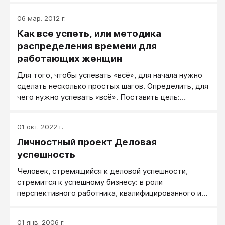
06 мар. 2012 г.
Как все успеть, или методика
распределения времени для
работающих женщин
Для того, чтобы успевать «всё», для начала нужно
сделать несколько простых шагов. Определить, для
чего нужно успевать «всё». Поставить цель:
Достойную, определить свой Максимум жизни. То
есть, нужно определить собственную мотивацию,
01 окт. 2022 г.
двигательную силу, которая будет Вас
Личностный проект Деловая
подстёгивать. И не важно, из какой области цель:
семья, карьера, воспитание гения, создание
успешность
олигарха из обычного мужа. Или это цель, задачи,
Человек, стремящийся к деловой успешности,
которые охватывают несколько сфер Вашей жизни.
стремится к успешному бизнесу: в роли
Главное, понять ВО ИМЯ ЧЕГО Вы собираетесь
перспективного работника, квалифицированного и
прожить жизнь или некоторый кусок жизни, если не
востребованного специалиста, эффективного
получается определить мотивацию для всей жизни.
руководителя или удачливого инвестора.
01 янв. 2006 г.