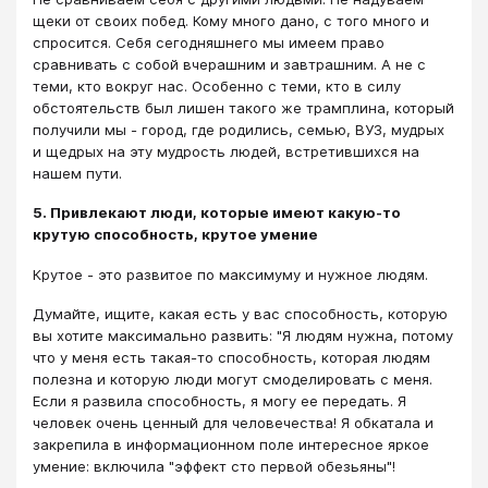
щеки от своих побед. Кому много дано, с того много и
спросится. Себя сегодняшнего мы имеем право
сравнивать с собой вчерашним и завтрашним. А не с
теми, кто вокруг нас. Особенно с теми, кто в силу
обстоятельств был лишен такого же трамплина, который
получили мы - город, где родились, семью, ВУЗ, мудрых
и щедрых на эту мудрость людей, встретившихся на
нашем пути.
5. Привлекают люди, которые имеют какую-то
крутую способность, крутое умение
Крутое - это развитое по максимуму и нужное людям.
Думайте, ищите, какая есть у вас способность, которую
вы хотите максимально развить: "Я людям нужна, потому
что у меня есть такая-то способность, которая людям
полезна и которую люди могут смоделировать с меня.
Если я развила способность, я могу ее передать. Я
человек очень ценный для человечества! Я обкатала и
закрепила в информационном поле интересное яркое
умение: включила "эффект сто первой обезьяны"!