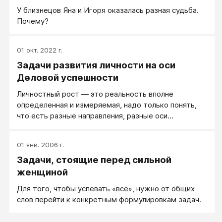
У близнецов Яна и Игоря оказалась разная судьба.
Почему?
01 окт. 2022 г.
Задачи развития личности на оси
Деловой успешности
Личностный рост — это реальность вполне
определенная и измеряемая, надо только понять,
что есть разные направления, разные оси
личностного роста. И кто-то, продвинутый как
личность на оси бизнеса, оказывается
01 янв. 2006 г.
малосостоятельным в межличностных отношениях,
Задачи, стоящие перед сильной
так же как и успешно самоактуализирующийся
человек может оказаться не вполне готовым, как
женщиной
личность, к требованиям современного бизнеса.
Для того, чтобы успевать «всё», нужно от общих
слов перейти к конкретным формулировкам задач.