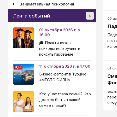
когд
Занимательная психология
кром
стер
Лента событий
обяз
05 ав
быть
Пад
01 октября 2026 г. в
ваше
16:00
Паде
и сл
псих
целя
🎓 Практическая
испо
реше
психология: коучинг и
мног
чело
консультирование
осущ
жизн
11 октября 2026 г. в 17:00
01 окт
свое
Бизнес-ретрит в Турцию
Сме
возм
«МЕСТО СИЛЫ»
проа
Фоп
Боль
Кто у нас глава семьи? Кто
пере
должен быть в вашей
чему
семье главой?
обще
домо