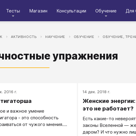
Тесты
Магазин
Консультации
Обучение
Для 
К
АКТИВНОСТЬ
НАУЧЕНИЕ
ОБУЧЕНИЕ
ОБУЧЕНИЕ, ТРЕ
чностные упражнения
к. 2016 г.
14 дек. 2018 г.
тигаторша
Женские энергии:
это не работает?
ое и важное умение
игатора - это способность
Есть какие-то невероя
раиваться от чужого мнения.
законы Вселенной — ж
ость - это хорошее качество,
даром? И что нужно лиш