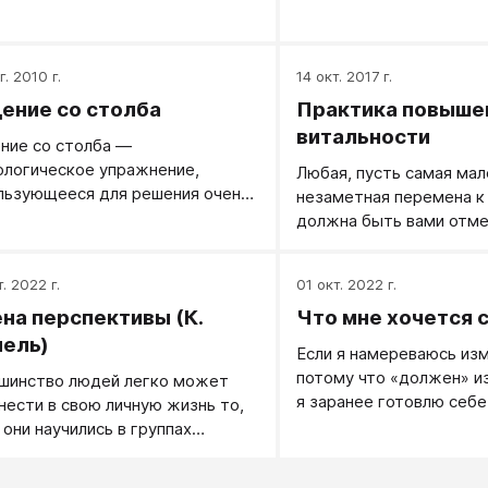
а оно уместно применяется. Но
уши и стать-таки невер
е гибкости нужен внутренний
женственной?
жень! Каркас личности
ательно должен быть - должны
г. 2010 г.
14 окт. 2017 г.
 ваши собственные ценности,
ение со столба
Практика повыше
 собственное понимание жизни
витальности
ние со столба —
едование вашим собственным
ологическое упражнение,
Любая, пусть самая мал
м, вашим собственным
льзующееся для решения очень
незаметная перемена к
ниям. Эта способность дает
их и достаточно разных задач.
должна быть вами отме
веку возможность
ествлять именно свои
енные акции, быть причиной
. 2022 г.
01 окт. 2022 г.
й жизни, а не следствием, дает
на перспективы (К.
Что мне хочется 
ожность обдуманного
ктивного поведения.
ель)
Если я намереваюсь изм
потому что «должен» и
шинство людей легко может
я заранее готовлю себе
нести в свою личную жизнь то,
поскольку не учитываю 
 они научились в группах
своего внутреннего со
ния. Однако при возвращении
й они сталкиваются со