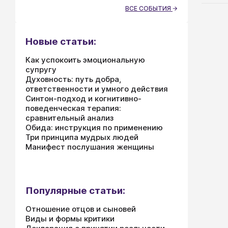
след
ВСЕ СОБЫТИЯ
полу
боль
близ
Новые статьи:
рабо
Как успокоить эмоциональную
быва
супругу
случ
Духовность: путь добра,
семь
ответственности и умного действия
пере
Синтон-подход и когнитивно-
проя
поведенческая терапия:
сравнительный анализ
опас
Обида: инструкция по применению
близ
Три принципа мудрых людей
Манифест послушания женщины
Популярные статьи:
Отношение отцов и сыновей
Виды и формы критики