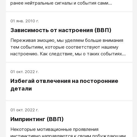
ранее нейтральные сигналы и события сами
начинают действовать как положительное или
отрицательное подкрепление.
01 янв. 2010 г.
Зависимость от настроения (ВВП)
Переживая эмоцию, мы уделяем больше внимания
тем событиям, которые соответствуют нашему
настроению. Как следствие, мы о таких событиях
узнаем больше. Один из экспериментов,
продемонстрировавших эти явления, состоял из
01 окт. 2022 г.
трех стадий. На первой стадии испытуемых
Избегай отвлечения на посторонние
гипнотизировали и вызывали у них либо радостное,
либо грустное настроение (подбирались
детали
гипнабельные испытуемые). На второй стадии
загипнотизированному испытуемому читали краткий
рассказ о встрече двух мужчин — счастливого и
01 окт. 2022 г.
грустного.
Импринтинг (ВВП)
Некоторые мотивационные проявления
инстинктивно направляются к своим побуждающим