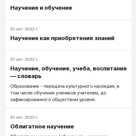
индивидуального опыта, приобретение знаний,
Научение и обучение
умений и навыков, когда это происходит само
собой, естественно, без постановки специальной
цели научить или научиться. Результат научения -
выученное поведение. Научение - одно из основных
01 окт. 2022 г.
понятий этологии.
Научение как приобретение знаний
01 окт. 2022 г.
Научение, обучение, учеба, воспитание
— словарь
Образование - передача культурного наследия, в
том числе обучение учеников учителем, до
зафиксированного обществом уровня.
01 окт. 2022 г.
Облигатное научение