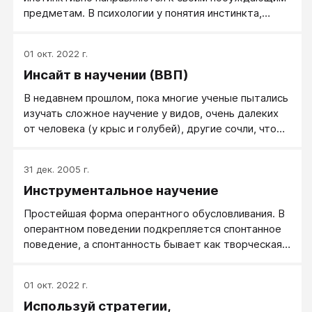
предметам. В психологии у понятия инстинкта,
означающего врожденную предрасположенность
вести себя определенным образом, была долгая и
01 окт. 2022 г.
противоречивая история. В XIX и начале XX века
Инсайт в научении (ВВП)
психологи составляли списки инстинктов (согласно
одному известному ученому, их было 18) для
В недавнем прошлом, пока многие ученые пытались
объяснения поведения человека (McDougall, 1908).
изучать сложное научение у видов, очень далеких
от человека (у крыс и голубей), другие сочли, что
лучшее подтверждение сложного научения
следует искать у других видов приматов. Среди
31 дек. 2005 г.
таких ученых был Вольфганг Кёлер, работы
Инструментальное научение
которого с шимпанзе, проведенные в 1920-х годах,
и сегодня не утратили своей актуальности. Кёлер
Простейшая форма оперантного обусловливания. В
ставил перед шимпанзе задачи, оставлявшие
оперантном поведении подкрепляется спонтанное
некоторое пространство для догадок
поведение, а спонтанность бывает как творческая,
так и случайная.
01 окт. 2022 г.
Используй стратегии,