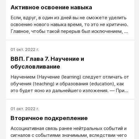
Активное освоение навыка
Если, вдруг, в один из дней вы не сможете уделить
освоению нового навыка время, то это не критично.
Главное, чтобы такой перерыв был исключением, а
не правилом. Иначе процесс освоения может
сильно замедлиться или совсем сойти на нет.
01 окт. 2022 г.
Помните, что, частые однодневные перерывы или
ВВП. Глава 7. Научение и
длительное отсутствие работы сильно отбрасывает
вас назад, удлиняет время освоения навыка.
обусловливание
Поэтому заранее настройтесь на хороший, бодрый
Научением (Научение (learning) следует отличать от
интенсив!
обучения (teaching) и образования (education), как
это будет ясно из дальнейшего изложения. — Прим.
ред.) наполнена вся наша жизнь. С ним связано не
только освоение нового навыка или учебного
01 окт. 2022 г.
предмета, но также и эмоциональное развитие,
Вторичное подкрепление
социальное взаимодействие и даже развитие
личности.
Ассоциативная связь ранее нейтральных событий и
сигналов с событиями значимыми, вследствии чего