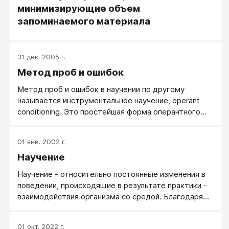
минимизирующие объем
запоминаемого материала
31 дек. 2005 г.
Метод проб и ошибок
Метод проб и ошибок в научении по другому
называется инструментальное научение, operant
conditioning. Это простейшая форма оперантного
обусловливания. В оперантном поведении
подкрепляется спонтанное поведение, а
01 янв. 2002 г.
спонтанность бывает как творческая, так и
Научение
случайная. В инструментальном научении
подкрепляется именно случайное поведение, не
Научение - относительно постоянные изменения в
ища в нем какого-либо творческого разума и
поведении, происходящие в результате практики -
поиска. Достаточно, что это поведение нужное нам
взаимодействия организма со средой. Благодаря
или находящееся на пути к нужному нам.
практике могут обучаться как люди, так и
животные. Научение - приобретение (и результат)
01 окт. 2022 г.