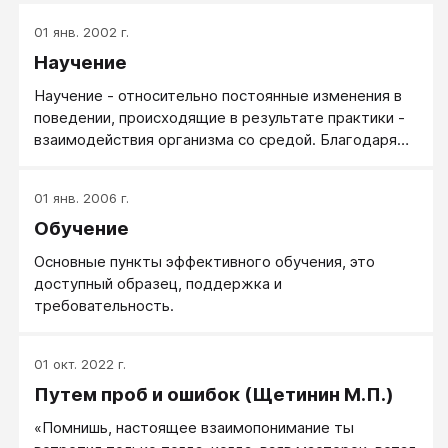
01 янв. 2002 г.
Научение
Научение - относительно постоянные изменения в
поведении, происходящие в результате практики -
взаимодействия организма со средой. Благодаря
практике могут обучаться как люди, так и
животные. Научение - приобретение (и результат)
01 янв. 2006 г.
индивидуального опыта, приобретение знаний,
Обучение
умений и навыков, когда это происходит само
собой, естественно, без постановки специальной
Основные пункты эффективного обучения, это
цели научить или научиться. Результат научения -
доступный образец, поддержка и
выученное поведение. Научение - одно из основных
требовательность.
понятий этологии.
01 окт. 2022 г.
Путем проб и ошибок (Щетинин М.П.)
«Помнишь, настоящее взаимопонимание ты