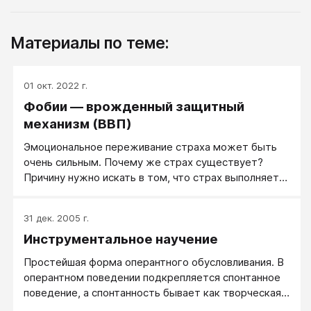
Материалы по теме:
01 окт. 2022 г.
Фобии — врожденный защитный
механизм (ВВП)
Эмоциональное переживание страха может быть
очень сильным. Почему же страх существует?
Причину нужно искать в том, что страх выполняет
биологически важную функцию. Опасение перед
лицом серьезной угрозы мобилизует наши ресурсы
31 дек. 2005 г.
на защиту, и, таким образом, страх превращается в
Инструментальное научение
поведенческую систему, охраняющую от
опасностей окружающей среды. Для многих
Простейшая форма оперантного обусловливания. В
животных одна из наиболее серьезных угроз —
оперантном поведении подкрепляется спонтанное
стать пищей для представителей другого вида.
поведение, а спонтанность бывает как творческая,
так и случайная.