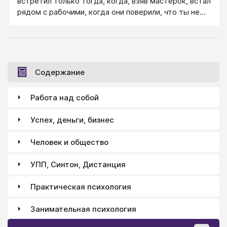
встретил только тогда, когда, взяв мастерок, встал
рядом с рабочими, когда они поверили, что ты не
командовать пришел, а вместе с ними дело делать.
Ты обратил внимание на то, как по-разному
отнеслись к идее школы-комплекса рабочие и
учителя? Для первых она стала их собственной, а
для вторых оказалась чужой, продиктованной
Содержание
«сверху».
Работа над собой
Успех, деньги, бизнес
Человек и общество
УПП, Синтон, Дистанция
Практическая психология
Занимательная психология