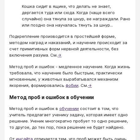
Кошка сидит в ящике, что делать не знает,
дергается туда или сюда. Когда (чаще всего
случайно) она тянула за шнур, ее награждали. Рано
или поздно она научалась тянуть за шнур...
Подкрепление производится в простейшей форме,
методом наград и наказаний, и научение происходит за
счет примитивных форм нервной деятельности, без
включения разума. См.
→
Метод проб и ошибок - медленное научение. Когда жизнь
требовала, что научение было быстрым, практически
мгновенным, у животных вырабатывался механизм
якорения, формировались
фобии
. См.
→
Метод проб и ошибок в обучении
Метод проб и ошибок в
обучении
состоит в том, что
учитель предлагает ученику задачу, которая имеет одно
решение. Ученик многократно пробует то одно решение,
то другое, до тех пор, пока решение не будет найдено.
От
инсайта
отличается тем, что проб может быть очень