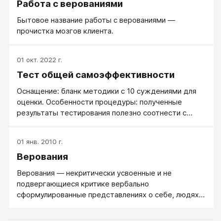
Работа с верованиями
интеллект, Big Data и моделирование, программы
лояльности и поведенческое прогнозирование.
Бытовое название работы с верованиями —
Автор учебников, патентов и изобретений, спикер
прочистка мозгов клиента.
передовых конференций, владеет несколькими
языками, имеет учёные степени и научные звания.
01 окт. 2022 г.
Тест общей самоэффективности
Оснащение: бланк методики с 10 суждениями для
оценки. Особенности процедуры: полученные
результаты тестирования полезно соотнести с
показателями других методик, в частности тестов,
направленных на изучение уверенности в себе,
01 янв. 2010 г.
самооценки. Следует попытаться найти
Верования
взаимосвязь между результатами различных
тестов, обратив внимание на то, какие качества и
Верования — некритически усвоенные и не
черты человека могут дополняться или
подвергающиеся критике вербально
компенсироваться другими.
сформулированные представлениях о себе, людях и
мире.