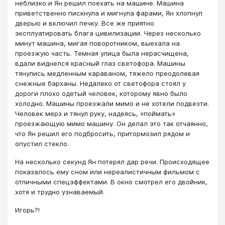
неблизко и Ян решил поехать на машине. Машина
приветственно пискнула и мигнула фарами, Ян хлопнул
дверью и включил печку. Все же приятно
эксплуатировать блага цивилизации. Через несколько
минут машина, мигая поворотником, выехала на
проезжую часть. Темная улица была нерасчищена,
вдали виднелся красный глаз светофора. Машины
тянулись медленным караваном, тяжело преодолевая
снежные барханы. Недалеко от светофора стоял у
дороги плохо одетый человек, которому явно было
холодно. Машины проезжали мимо и не хотели подвезти.
Человек мерз и тянул руку, надеясь, «поймать»
проезжающую мимо машину. Он делал это так отчаянно,
что Ян решил его подбросить, притормозил рядом и
опустил стекло.
На несколько секунд Ян потерял дар речи. Происходящее
показалось ему сном или нереалистичным фильмом с
отличными спецэффектами. В окно смотрел его двойник,
хотя и трудно узнаваемый.
Игорь?!