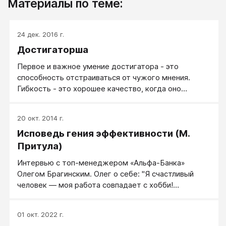
Материалы по теме:
24 дек. 2016 г.
Достигаторша
Первое и важное умение достигатора - это
способность отстраиваться от чужого мнения.
Гибкость - это хорошее качество, когда оно
уместно применяется. Но кроме гибкости нужен
внутренний стержень! Каркас личности
20 окт. 2014 г.
обязательно должен быть - должны быть ваши
Исповедь гения эффективности (М.
собственные ценности, ваше собственное
понимание жизни и следование вашим собственным
Притула)
целям, вашим собственным решениям. Эта
Интервью с топ-менеджером «Альфа-Банка»
способность дает человеку возможность
Олегом Брагинским. ​Олег о себе: "Я счастливый
осуществлять именно свои жизненные акции, быть
человек — моя работа совпадает с хобби!
причиной своей жизни, а не следствием, дает
Профессионально решаю сложные и невозможные
возможность обдуманного проактивного
бизнес-задачи". Профайл: проекты в разных
поведения.
01 окт. 2022 г.
областях и странах, инновации и искусственный