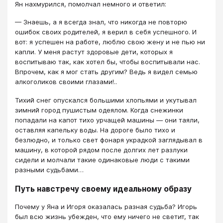
Ян нахмурился, помолчал немного и ответил:
— Знаешь, а я всегда знал, что никогда не повторю
ошибок своих родителей, я верил в себя успешного. И
вот: я успешен на работе, люблю свою жену и не пью ни
капли. У меня растут здоровые дети, которых я
воспитываю так, как хотел бы, чтобы воспитывали нас.
Впрочем, как я мог стать другим? Ведь я видел семью
алкоголиков своими глазами!..
Тихий снег опускался большими хлопьями и укутывал
зимний город пушистым одеялом. Когда снежинки
попадали на капот тихо урчащей машины — они таяли,
оставляя капельку воды. На дороге было тихо и
безлюдно, и только свет фонаря украдкой заглядывал в
машину, в которой рядом после долгих лет разлуки
сидели и молчали такие одинаковые люди с такими
разными судьбами…
Путь навстречу своему идеальному образу
Почему у Яна и Игоря оказалась разная судьба? Игорь
был всю жизнь убежден, что ему ничего не светит, так