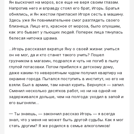
Ян выскочил на мороз, все еще не веря своим глазам.
Напротив него и вправду стоял его брат, Игорь. Братья
обнялись, и Ян жестом пригласил Игоря сесть в машину.
Здесь уже Ян повнимательнее смог разглядеть своего
близнеца. Лицо его, красное от мороза, было опухшим,
как это бывает у пьющих людей. Поперек лица тянулась
белесая ниточка шрама.
…Игорь рассказал вкратце Яну о своей жизни: учиться
он не мог, да и кто станет такого учить? Пошел
грузчиком в магазин, подрался и чуть не погиб в пылу
глупой потасовки. Потом прибился к детскому дому,
даже каким-то невероятным чудом получил квартиру на
окраине города. Пытался поступить в институт, но его не
взяли. Был в армии, там начал курить. Вернулся — запил.
Сменил несколько десятков работ, но ни на одной не
задерживался дольше, чем на полгода: уходил в запой и
его выгоняли…
— Ты знаешь, — закончил рассказ Игорь — я всегда
знал, что у меня не может быть другой судьбы. Как я мог
стать другим? Я же родился в семье алкоголиков!