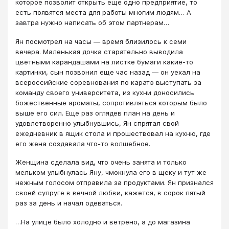
которое позволит открыть еще одно предприятие, то
есть появятся места для работы многим людям… А
завтра нужно написать об этом партнерам…
Ян посмотрел на часы — время близилось к семи
вечера. Маленькая дочка старательно выводила
цветными карандашами на листке бумаги какие-то
картинки, сын позвонил еще час назад — он уехал на
всероссийские соревнования по каратэ выступать за
команду своего университета, из кухни доносились
божественные ароматы, сопротивляться которым было
выше его сил. Еще раз оглядев план на день и
удовлетворенно улыбнувшись, Ян спрятал свой
ежедневник в ящик стола и прошествовал на кухню, где
его жена создавала что-то волшебное.
Женщина сделала вид, что очень занята и только
мельком улыбнулась Яну, чмокнула его в щеку и тут же
нежным голосом отправила за продуктами. Ян признался
своей супруге в вечной любви, кажется, в сорок пятый
раз за день и начал одеваться.
…На улице было холодно и ветрено, а до магазина