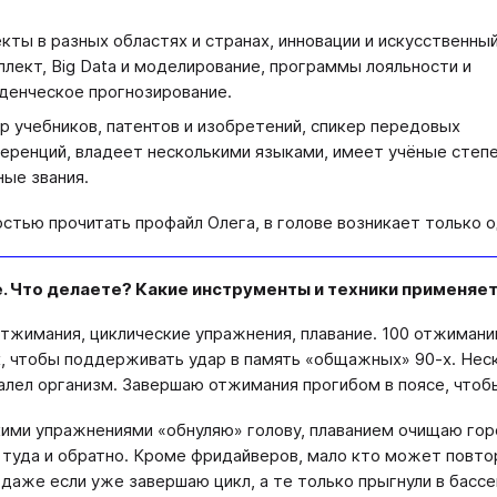
кты в разных областях и странах, инновации и искусственны
ллект, Big Data и моделирование, программы лояльности и
денческое прогнозирование.
р учебников, патентов и изобретений, спикер передовых
еренций, владеет несколькими языками, имеет учёные степе
ные звания.
остью прочитать профайл Олега, в голове возникает только о
. Что делаете? Какие инструменты и техники применяет
тжимания, циклические упражнения, плавание. 100 отжиманий
, чтобы поддерживать удар в память «общажных» 90-х. Нес
алел организм. Завершаю отжимания прогибом в поясе, чтоб
ими упражнениями «обнуляю» голову, плаванием очищаю горо
туда и обратно. Кроме фридайверов, мало кто может повт
 даже если уже завершаю цикл, а те только прыгнули в бассей