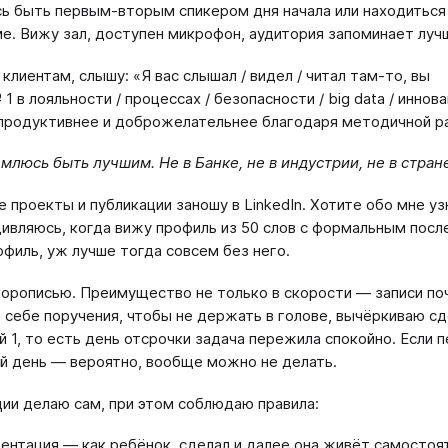
ь быть первым-вторым спикером дня начала или находиться
е. Вижу зал, доступен микрофон, аудитория запоминает луч
клиентам, слышу: «Я вас слышал / видел / читал там-то, вы
1 в лояльности / процессах / безопасности / big data / иннов
продуктивнее и доброжелательнее благодаря методичной р
млюсь быть лучшим. Не в Банке, не в индустрии, не в стране
 проекты и публикации заношу в LinkedIn. Хотите обо мне уз
дивляюсь, когда вижу профиль из 50 слов с формальным пос
офиль, уж лучше тогда совсем без него.
орописью. Преимущество не только в скорости — записи почт
себе поручения, чтобы не держать в голове, вычёркиваю сд
й 1, то есть день отсрочки задача пережила спокойно. Если 
 день — вероятно, вообще можно не делать.
ии делаю сам, при этом соблюдаю правила:
ентация — как ребёнок, сделал и далее она живёт самосто