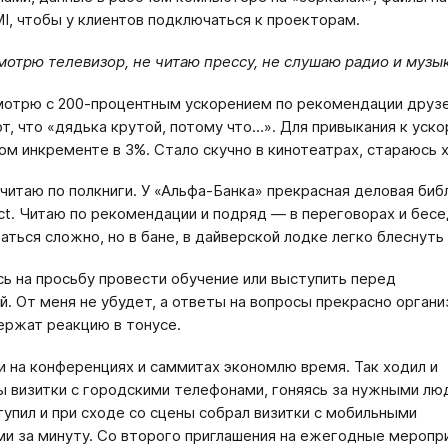
I, чтобы у клиентов подключаться к проекторам.
мотрю телевизор, не читаю прессу, не слушаю радио и музык
отрю с 200-процентным ускорением по рекомендации друзей
т, что «дядька крутой, потому что…». Для привыкания к уск
м инкременте в 3%. Стало скучно в кинотеатрах, стараюсь х
читаю по полкниги. У «Альфа-Банка» прекрасная деловая биб
ct. Читаю по рекомендации и подряд — в переговорах и бесе
гаться сложно, но в бане, в дайверской лодке легко блеснуть
ь на просьбу провести обучение или выступить перед
й. От меня не убудет, а ответы на вопросы прекрасно орган
ержат реакцию в тонусе.
 на конференциях и саммитах экономлю время. Так ходил и
ы визитки с городскими телефонами, гоняясь за нужными лю
тупил и при сходе со сцены собрал визитки с мобильными
и за минуту. Со второго приглашения на ежегодные меропр