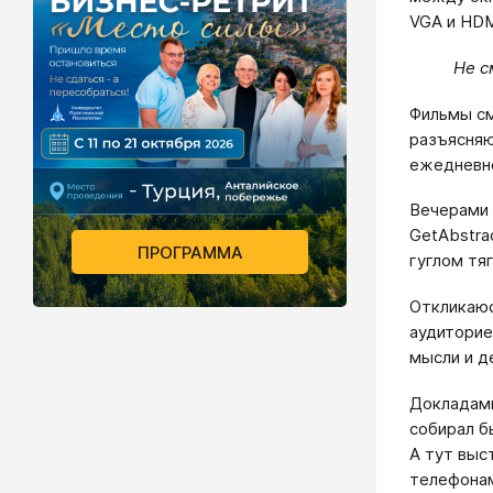
VGA и HDM
Не с
Фильмы см
разъясняю
ежедневно
Вечерами 
GetAbstra
ПРОГРАММА
гуглом тя
Откликаюс
аудиторие
мысли и д
Докладами
собирал б
А тут выс
телефонам