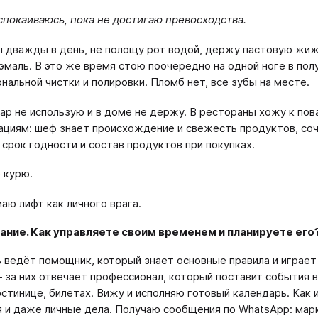
спокаиваюсь, пока не достигаю превосходства.
 дважды в день, не полощу рот водой, держу пастовую жиж
эмаль. В это же время стою поочерёдно на одной ноге в пол
нальной чистки и полировки. Пломб нет, все зубы на месте.
хар не использую и в доме не держу. В рестораны хожу к пов
циям: шеф знает происхождение и свежесть продуктов, соч
срок годности и состав продуктов при покупках.
е курю.
аю лифт как личного врага.
ание. Как управляете своим временем и планируете его
 ведёт помощник, который знает основные правила и играет 
 за них отвечает профессионал, который поставит события в
остинице, билетах. Вижу и исполняю готовый календарь. Как 
 и даже личные дела. Получаю сообщения по WhatsApp: марк