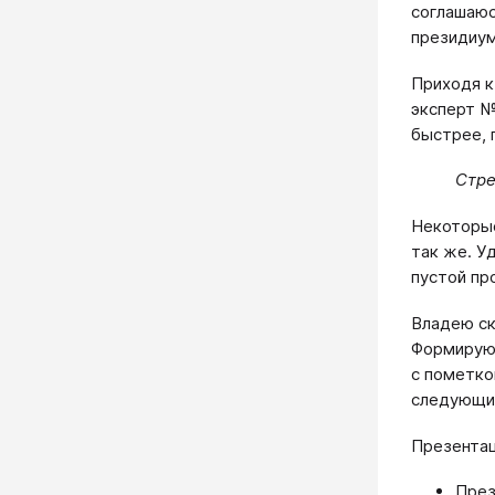
соглашаюс
президиум
Приходя к 
эксперт № 
быстрее, 
Стре
Некоторые
так же. У
пустой пр
Владею ск
Формирую 
с пометко
следующий
Презентац
През