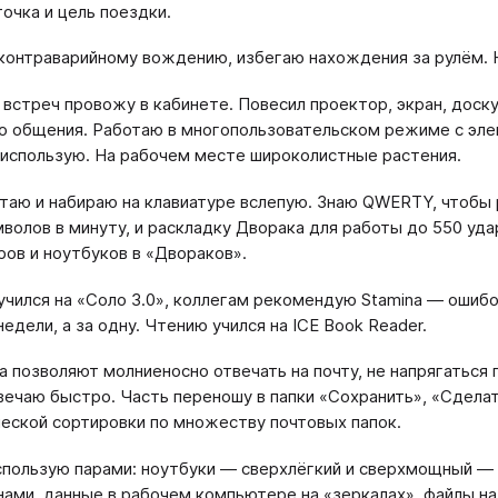
точка и цель поездки.
контраварийному вождению, избегаю нахождения за рулём. 
встреч провожу в кабинете. Повесил проектор, экран, дос
о общения. Работаю в многопользовательском режиме с эл
 использую. На рабочем месте широколистные растения.
таю и набираю на клавиатуре вслепую. Знаю QWERTY, чтобы 
мволов в минуту, и раскладку Дворака для работы до 550 уд
ов и ноутбуков в «Двораков».
учился на «Соло 3.0», коллегам рекомендую Stamina — ошибо
недели, а за одну. Чтению учился на ICE Book Reader.
а позволяют молниеносно отвечать на почту, не напрягаться 
вечаю быстро. Часть переношу в папки «Сохранить», «Сдела
еской сортировки по множеству почтовых папок.
спользую парами: ноутбуки — сверхлёгкий и сверхмощный — 
ами, данные в рабочем компьютере на «зеркалах», файлы на