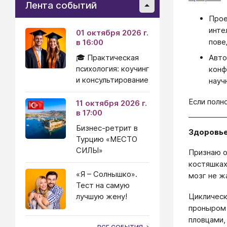
Лента событий
Прое
инте
01 октября 2026 г.
пове
в 16:00
Авто
🎓 Практическая
психология: коучинг
конф
и консультирование
науч
Если полн
11 октября 2026 г.
в 17:00
Бизнес-ретрит в
Здоровье
Турцию «МЕСТО
СИЛЫ»
Признаю о
костяшках
«Я – Солнышко».
мозг не ж
Тест на самую
лучшую жену!
Циклическ
проныром 
пловцами,