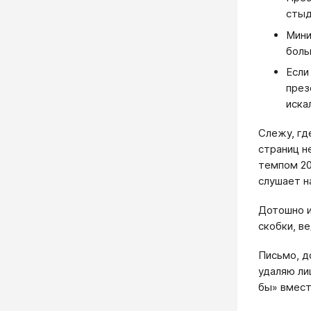
стыд
Мини
боль
Если
през
иска
Слежу, гд
страниц н
темпом 20
слушает н
Дотошно и
скобки, в
Письмо, д
удаляю ли
бы» вмест