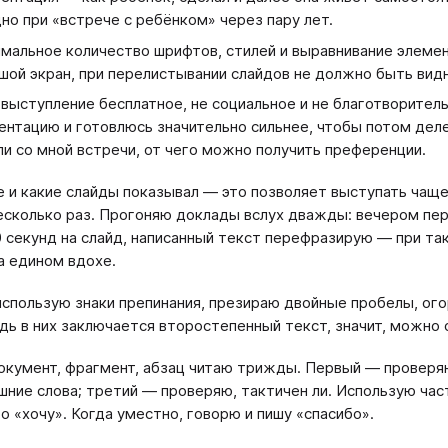
но при «встрече с ребёнком» через пару лет.
мальное количество шрифтов, стилей и выравнивание элемент
шой экран, при перелистывании слайдов не должно быть вид
 выступление бесплатное, не социальное и не благотворител
ентацию и готовлюсь значительно сильнее, чтобы потом дел
ли со мной встречи, от чего можно получить преференции.
е и какие слайды показывал — это позволяет выступать чаще
есколько раз. Прогоняю доклады вслух дважды: вечером пере
 секунд на слайд, написанный текст перефразирую — при та
а едином вдохе.
спользую знаки препинания, презираю двойные пробелы, ого
едь в них заключается второстепенный текст, значит, можно 
окумент, фрагмент, абзац читаю трижды. Первый — проверяю
шние слова; третий — проверяю, тактичен ли. Использую час
о «хочу». Когда уместно, говорю и пишу «спасибо».