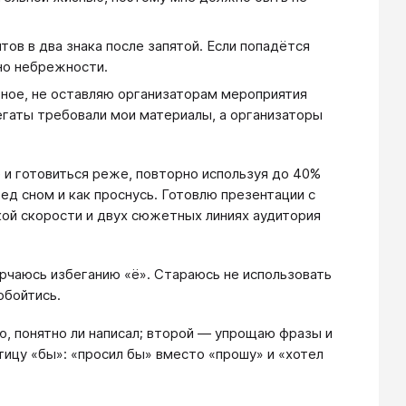
ов в два знака после запятой. Если попадётся
но небрежности.
ьное, не оставляю организаторам мероприятия
егаты требовали мои материалы, а организаторы
 и готовиться реже, повторно используя до 40%
д сном и как проснусь. Готовлю презентации с
кой скорости и двух сюжетных линиях аудитория
рчаюсь избеганию «ё». Стараюсь не использовать
обойтись.
, понятно ли написал; второй — упрощаю фразы и
тицу «бы»: «просил бы» вместо «прошу» и «хотел