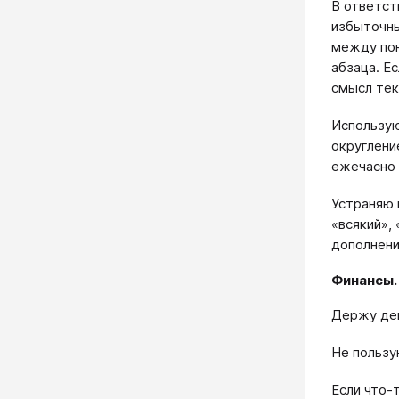
В ответст
избыточны
между пон
абзаца. Е
смысл тек
Использую
округлени
ежечасно 
Устраняю 
«всякий»,
дополнени
Финансы.
Держу ден
Не пользу
Если что-