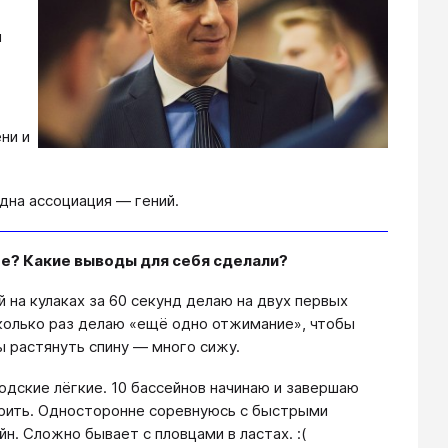
й
ни и
дна ассоциация — гений.
е? Какие выводы для себя сделали?
 на кулаках за 60 секунд делаю на двух первых
колько раз делаю «ещё одно отжимание», чтобы
ы растянуть спину — много сижу.
дские лёгкие. 10 бассейнов начинаю и завершаю
орить. Односторонне соревнуюсь с быстрыми
н. Сложно бывает с пловцами в ластах. :(