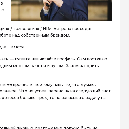
 в
ше.
ациях / технологиях / HR». Встреча проходит
аботе над собственным брендом.
, а… в мире.
нать — гуглите или читайте профиль. Сам поступаю
ледним местом работы и вузом. Зачем заводить
и не прочесть, поэтому пишу то, что думаю.
еланное. Что не успел, переношу на следующий лист
переносов больше трёх, то не записываю задачу на
ятельной жизнью, поэтому мне должно быть не