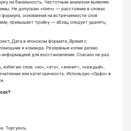
ерку на банальность. Частотным анализом выявляю
имы. Не допускаю «плеч» — расстояние в словах
 формула, основанная на встречаемости слов
вами, превышает тройку — абзац следует удалять,
роект_Дата в японском формате_Время с
 помощник и команда. Резервные копии делаю
и информацией для восстановления. Спасало не раз.
 избегаю слов: «но», «это», «значит», «каждый»,
печатление или категоричность. Использую «Орфо» в
и.
нсах?
е. Торгуюсь.