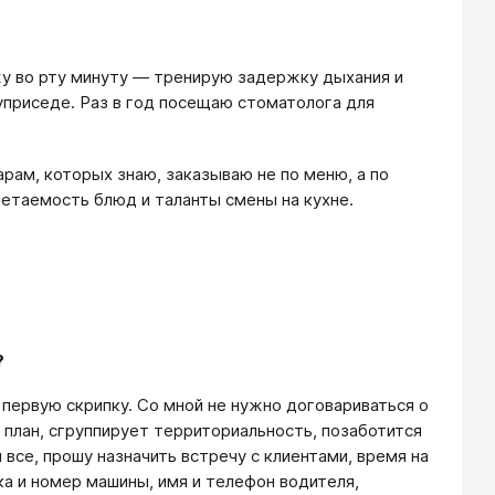
у во рту минуту — тренирую задержку дыхания и
уприседе. Раз в год посещаю стоматолога для
арам, которых знаю, заказываю не по меню, а по
етаемость блюд и таланты смены на кухне.
?
первую скрипку. Со мной не нужно договариваться о
 план, сгруппирует территориальность, позаботится
и все, прошу назначить встречу с клиентами, время на
а и номер машины, имя и телефон водителя,