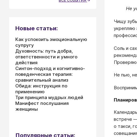
ВСЕ СОБЫТИЯ
Не у
Чищу зубы
Новые статьи:
укрепляю 
профессио
Как успокоить эмоциональную
супругу
Соль и са
Духовность: путь добра,
рекоменда
ответственности и умного
Проверяю 
действия
Синтон-подход и когнитивно-
поведенческая терапия:
Не пью, н
сравнительный анализ
Обида: инструкция по
Восприним
применению
Три принципа мудрых людей
Планиров
Манифест послушания
женщины
Календарь
встрече —
о такси, г
совещания
Популярные статьи: