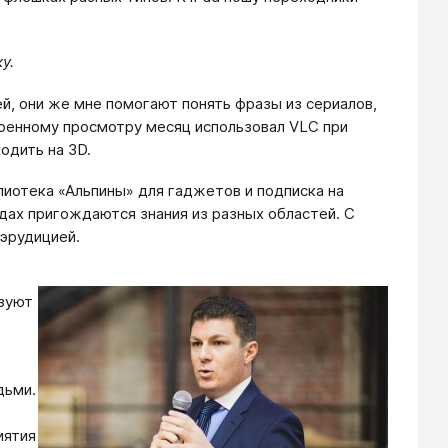
у.
, они же мне помогают понять фразы из сериалов,
оренному просмотру месяц использовал VLC при
одить на 3D.
лиотека «Альпины» для гаджетов и подписка на
дах пригождаются знания из разных областей. С
 эрудицией.
изуют
дьми.
иятия