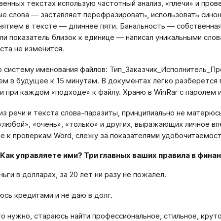
венных текстах использую частотный анализ, «плечи» и пров
е слова — заставляет перефразировать, использовать синон
ятием в тексте — длиннее пяти. Банальность — собственная
сли показатель близок к единице — написал уникальными сло
ста не изменится.
 систему именования файлов: Тип_Заказчик_Исполнитель_П
ем в будущее к 15 минутам. В документах легко разберётся
и при каждом «подходе» к файлу. Храню в WinRar с паролем 
из речи и текста слова-паразиты, принципиально не матерюсь,
 «любой», «очень», «только» и других, выражающих личное в
е к проверкам Word, слежу за показателями удобочитаемост
 Как управляете ими? Три главных ваших правила в фина
ьги в долларах, за 20 лет ни разу не пожалел.
юсь кредитами и не даю в долг.
то нужно, стараюсь найти профессиональное, стильное, круто