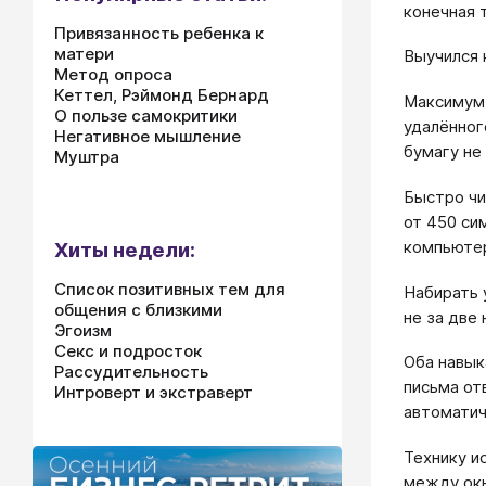
конечная 
Привязанность ребенка к
матери
Выучился 
Метод опроса
Кеттел, Рэймонд Бернард
Максимум 
О пользе самокритики
удалённог
Негативное мышление
бумагу не
Муштра
Быстро чи
от 450 си
компьютер
Хиты недели:
Список позитивных тем для
Набирать 
общения с близкими
не за две 
Эгоизм
Секс и подросток
Оба навык
Рассудительность
письма от
Интроверт и экстраверт
автоматич
Технику и
между окн