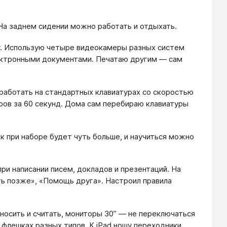
На заднем сидении можно работать и отдыхать.
ку. Использую четыре видеокамеры разных систем
ектронными документами. Печатаю другим — сам
работать на стандартных клавиатурах со скоростью
аров за 60 секунд. Дома сам перебираю клавиатуры
к при наборе будет чуть больше, и научиться можно
при написании писем, докладов и презентаций. На
ть позже», «Помощь друга». Настроил правила
носить и считать, мониторы 30” — не переключаться
 флешках разных типов. К iPad ношу переходники