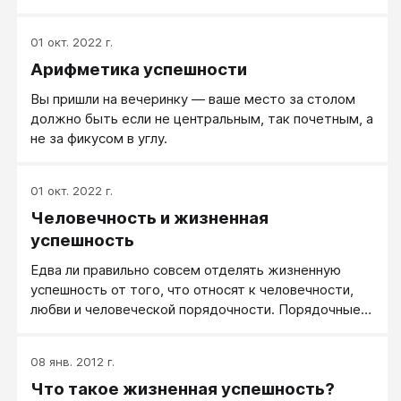
01 окт. 2022 г.
Арифметика успешности
Вы пришли на вечеринку — ваше место за столом
должно быть если не центральным, так почетным, а
не за фикусом в углу.
01 окт. 2022 г.
Человечность и жизненная
успешность
Едва ли правильно совсем отделять жизненную
успешность от того, что относят к человечности,
любви и человеческой порядочности. Порядочные и
заботливые люди - более успешны в жизни.
Проведите эксперимент, опросите деловых людей,
08 янв. 2012 г.
собственников и руководителей предприятий, что
Что такое жизненная успешность?
они более всего ценят в своих коллегах. Услышите