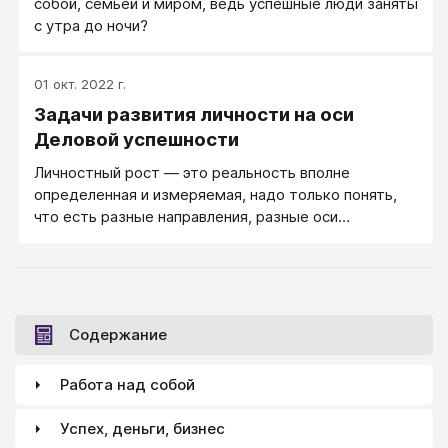
собой, семьёй и миром, ведь успешные люди заняты
компенсироваться другими.
с утра до ночи?
01 окт. 2022 г.
Задачи развития личности на оси
Деловой успешности
Личностный рост — это реальность вполне
определенная и измеряемая, надо только понять,
что есть разные направления, разные оси
личностного роста. И кто-то, продвинутый как
личность на оси бизнеса, оказывается
малосостоятельным в межличностных отношениях,
так же как и успешно самоактуализирующийся
человек может оказаться не вполне готовым, как
Содержание
личность, к требованиям современного бизнеса.
Работа над собой
Успех, деньги, бизнес