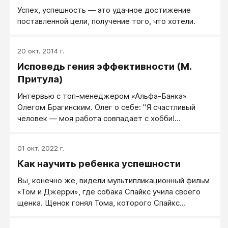
разное, но два пункта будут встречаться чаще
Успех, успешность — это удачное достижение
других: «дельный» (другое название —
поставленной цели, получение того, что хотели.
«профессионал») и «предсказуемый». Что это
такое? Это другое название порядочности. Если вы
уверены в действиях партнера, уверены, что он вас
20 окт. 2014 г.
не кинет — партнер предсказуем. И это очень
Исповедь гения эффективности (М.
ценится.
Притула)
Интервью с топ-менеджером «Альфа-Банка»
Олегом Брагинским. ​Олег о себе: "Я счастливый
человек — моя работа совпадает с хобби!
Профессионально решаю сложные и невозможные
бизнес-задачи". Профайл: проекты в разных
01 окт. 2022 г.
областях и странах, инновации и искусственный
Как научить ребенка успешности
интеллект, Big Data и моделирование, программы
лояльности и поведенческое прогнозирование.
Вы, конечно же, видели мультипликационный фильм
Автор учебников, патентов и изобретений, спикер
«Том и Джерри», где собака Спайкс учила своего
передовых конференций, владеет несколькими
щенка. Щенок гонял Тома, которого Спайкс
языками, имеет учёные степени и научные звания.
заставил подыгрывать ему. Щенок начинал лаять, а
кот «в ужасе» забирался на дерево. А Спайкс