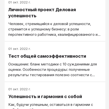
01 окт. 2022 г.
говорил: «Сынок, у тебя ОПЯТЬ ПОЛУЧИЛОСЬ!»
Личностный проект Деловая
Для ребенка этот обман незаметен, но в результате
у него формируется уверенность: «Я МОГУ
успешность
справляться с возникающими ситуациями - у меня
Человек, стремящийся к деловой успешности,
это уже несколько раз получилось!» И ребенок
стремится к успешному бизнесу: в роли
таким образом «иммунизируется» к неизбежным
перспективного работника, квалифицированного и
будущим неудачам.
востребованного специалиста, эффективного
руководителя или удачливого инвестора.
01 окт. 2022 г.
Тест общей самоэффективности
Оснащение: бланк методики с 10 суждениями для
оценки. Особенности процедуры: полученные
результаты тестирования полезно соотнести с
показателями других методик, в частности тестов,
направленных на изучение уверенности в себе,
01 окт. 2022 г.
самооценки. Следует попытаться найти
Успешность и гармония с собой
взаимосвязь между результатами различных
тестов, обратив внимание на то, какие качества и
Как, будучи успешным, оставаться в гармонии с
черты человека могут дополняться или