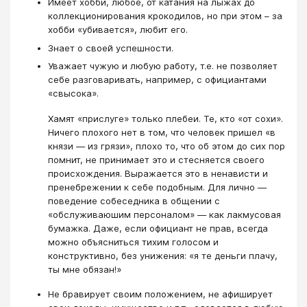
Имеет хобби, любое, от катания на лыжах до
коллекционирования крокодилов, но при этом – за
хобби «убивается», любит его.
Знает о своей успешности.
Уважает чужую и любую работу, т.е. не позволяет
себе разговаривать, например, с официантами
«свысока».
Хамят «прислуге» только плебеи. Те, кто «от сохи».
Ничего плохого нет в том, что человек пришел «в
князи — из грязи», плохо то, что об этом до сих пор
помнит, не принимает это и стесняется своего
происхождения. Выражается это в ненависти и
пренебрежении к себе подобным. Для лично —
поведение собеседника в общении с
«обслуживаюшим персоналом» — как лакмусовая
бумажка. Даже, если официант не прав, всегда
можно объясниться тихим голосом и
конструктивно, без унижения: «я те деньги плачу,
ты мне обязан!»
Не бравирует своим положением, не афиширует