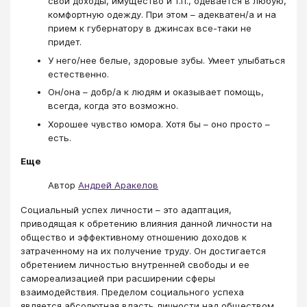
свои доходы, имущество и т.п., одевается в любую,
комфортную одежду. При этом – адекватен/а и на
прием к губернатору в джинсах все-таки не
придет.
У него/нее белые, здоровые зубы. Умеет улыбаться
естественно.
Он/она – добр/а к людям и оказывает помощь,
всегда, когда это возможно.
Хорошее чувство юмора. Хотя бы – оно просто –
есть.
Еще
Автор
Андрей Аракелов
Социальный успех личности – это адаптация,
приводящая к обретению влияния данной личности на
общество и эффективному отношению доходов к
затраченному на их получение труду. Он достигается
обретением личностью внутренней свободы и ее
самореализацией при расширении сферы
взаимодействия. Пределом социального успеха
является абсолютная власть личности над обществом.