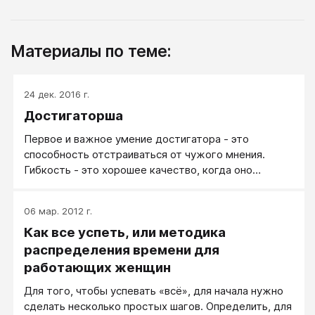
Материалы по теме:
24 дек. 2016 г.
Достигаторша
Первое и важное умение достигатора - это
способность отстраиваться от чужого мнения.
Гибкость - это хорошее качество, когда оно
уместно применяется. Но кроме гибкости нужен
внутренний стержень! Каркас личности
06 мар. 2012 г.
обязательно должен быть - должны быть ваши
Как все успеть, или методика
собственные ценности, ваше собственное
понимание жизни и следование вашим собственным
распределения времени для
целям, вашим собственным решениям. Эта
работающих женщин
способность дает человеку возможность
Для того, чтобы успевать «всё», для начала нужно
осуществлять именно свои жизненные акции, быть
сделать несколько простых шагов. Определить, для
причиной своей жизни, а не следствием, дает