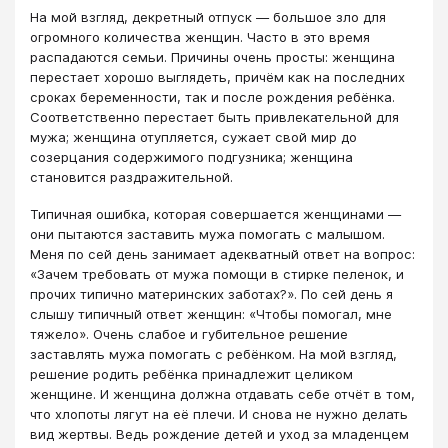
На мой взгляд, декретный отпуск — большое зло для
огромного количества женщин. Часто в это время
распадаются семьи. Причины очень просты: женщина
перестает хорошо выглядеть, причём как на последних
сроках беременности, так и после рождения ребёнка.
Соответственно перестает быть привлекательной для
мужа; женщина отупляется, сужает свой мир до
созерцания содержимого подгузника; женщина
становится раздражительной.
Типичная ошибка, которая совершается женщинами —
они пытаются заставить мужа помогать с малышом.
Меня по сей день занимает адекватный ответ на вопрос:
«Зачем требовать от мужа помощи в стирке пеленок, и
прочих типично материнских заботах?». По сей день я
слышу типичный ответ женщин: «Чтобы помогал, мне
тяжело». Очень слабое и губительное решение
заставлять мужа помогать с ребёнком. На мой взгляд,
решение родить ребёнка принадлежит целиком
женщине. И женщина должна отдавать себе отчёт в том,
что хлопоты лягут на её плечи. И снова не нужно делать
вид жертвы. Ведь рождение детей и уход за младенцем