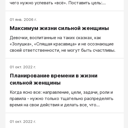
чего нужно успевать «всё». Поставить цель:
возможность обдуманного проактивного
Достойную, определить свой Максимум жизни. То
поведения.
есть, нужно определить собственную мотивацию,
01 янв. 2006 г.
двигательную силу, которая будет Вас
Максимум жизни сильной женщины
подстёгивать. И не важно, из какой области цель:
семья, карьера, воспитание гения, создание
Девочки, воспитанные на таких сказках, как
олигарха из обычного мужа. Или это цель, задачи,
«Золушка», «Спящая красавица» и не осознающие
которые охватывают несколько сфер Вашей жизни.
своей ответственности, не могут быть счастливы.
Главное, понять ВО ИМЯ ЧЕГО Вы собираетесь
прожить жизнь или некоторый кусок жизни, если не
получается определить мотивацию для всей жизни.
01 окт. 2022 г.
Планирование времени в жизни
сильной женщины
Когда ясно все: направление, цели, задачи, роли и
правила - нужно только тщательно распределять
время на свои действия и делать все, что
запланировали. Особенно важно понять, что
времени не хватает, прежде всего, именно
01 окт. 2022 г.
бездельникам. Или людям, которые рассчитывают