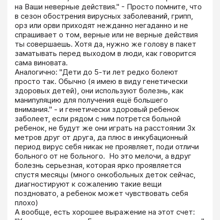
на Ваши неверные действия." - Просто помните, что 
в сезон обострения вирусных заболеваний, грипп, 
орз или орви приходят нежданно негаданно и не 
спрашивает о том, верные или не верные действия 
ты совершаешь. Хотя да, нужно же голову в пакет 
заматывать перед выходом в люди, как говорится 
сама виновата.

Аналогично: "Дети до 5-ти лет редко болеют 
просто так. Обычно (я имею в виду генетически 
здоровых детей), они используют болезнь, как 
манипуляцию для получения ещё большего 
внимания." - и генетически здоровый ребенок 
заболеет, если рядом с ним потрется больной 
ребенок, не будут же они играть на расстоянии 3х 
метров друг от друга, да плюс в инкубационный 
период вирус себя никак не проявляет, поди отличи 
больного от не больного.  Но это мелочи, а вдруг 
болезнь серьезная, которая ярко проявляется 
спустя месяцы (много онкобольных деток сейчас, 
диагностируют к сожалению такие вещи 
поздновато, а ребенок может чувствовать себя 
плохо)

А вообще, есть хорошее выражение на этот счет: 