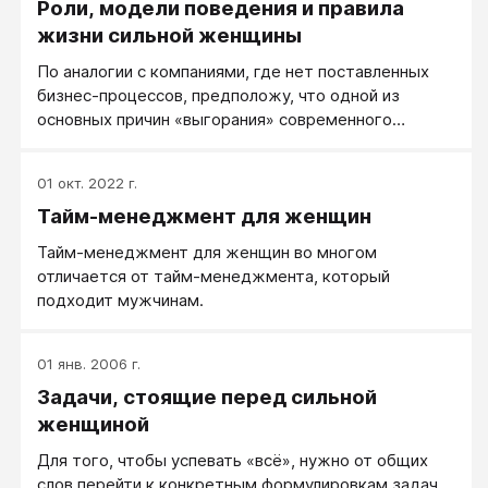
Роли, модели поведения и правила
своё время только на маленький кусочек своего
времени. Потому что люди, которые хотя бы
жизни сильной женщины
отчасти распределяют своё время – знают, что
По аналогии с компаниями, где нет поставленных
времени всегда достаточно. Достаточно для
бизнес-процессов, предположу, что одной из
главного. Есть много «мелочей», из которых
основных причин «выгорания» современного
собственно и состоит жизнь обычного земного
человека является отсутствие разделения ролей.
человека, и которые обычно не учитываются,
Тем более важно определить роли и функции для
например домашние заботы.
01 окт. 2022 г.
каждой роли, которые участвуют в процессе
Тайм-менеджмент для женщин
достижения цели, и определить модели поведения
и правила для каждой роли. Для чего важно
Тайм-менеджмент для женщин во многом
определить, а по сути - разделить роли?
отличается от тайм-менеджмента, который
Разделение ролей позволит вам не «выгорать»,
подходит мужчинам.
переключаться с роли на роль самостоятельно и
добровольно. Если мы этого не делаем сами, то
реальность нас заставляет менять роли, обычно с
01 янв. 2006 г.
помощью «вышибания», а это сильный стресс.
Задачи, стоящие перед сильной
женщиной
Для того, чтобы успевать «всё», нужно от общих
слов перейти к конкретным формулировкам задач.