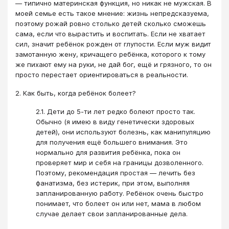
— типично материнская функция, но никак не мужская. В
моей семье есть такое мнение: жизнь непредсказуема,
поэтому рожай ровно столько детей сколько сможешь
сама, если что вырастить и воспитать. Если не хватает
сил, значит ребёнок рожден от глупости. Если муж видит
замотанную жену, кричащего ребёнка, которого к тому
же пихают ему на руки, не дай бог, ещё и грязного, то он
просто перестает ориентироваться в реальности.
2. Как быть, когда ребёнок болеет?
2.1. Дети до 5-ти лет редко болеют просто так.
Обычно (я имею в виду генетически здоровых
детей), они используют болезнь, как манипуляцию
для получения ещё большего внимания. Это
нормально для развития ребёнка, пока он
проверяет мир и себя на границы дозволенного.
Поэтому, рекомендация простая — лечить без
фанатизма, без истерик, при этом, выполняя
запланированную работу. Ребёнок очень быстро
понимает, что болеет он или нет, мама в любом
случае делает свои запланированные дела.