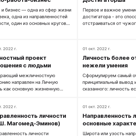
 и бизнес — одна из сфер жизни
Первое и важное умени
века, одна из направленностей
достигатора - это спос
ости, один из основных кругов
отстраиваться от чужог
енных ценностей.
Гибкость - это хорошее
когда оно уместно прим
кроме гибкости нужен 
. 2022 г.
01 окт. 2022 г.
стержень! Каркас личн
обязательно должен бы
ностный проект
Личность более о
быть ваши собственные
ошения с людьми
нежели умения
ваше собственное пони
рающий межличностную
Сформулируем самый о
и следование вашим со
онию направлен на Личную
принципиальный вывод 
целям, вашим собствен
ь как основную жизненную
сказанного: личность ес
решениям. Эта способн
ость. Такой человек ищет
столько то, что челове
человеку возможность
ких и доверительных отношений
чему обучен, сколько е
осуществлять именно с
. 2022 г.
01 окт. 2022 г.
ре или, шире, в семье — с
к миру, к людям, к себе
жизненные акции, быть
равленность личности
Направленность л
угом (супругой), с родителями и
желаний и целей. Уже 
своей жизни, а не след
ми, близкими и друзьями. Для
задачу содействия фо
Ш. Магомед-Эминов)
основные характ
возможность обдуманн
й, умеющих достигать
личности нельзя решать
проактивного поведени
равленность личности
Широта или узость нап
ичностной гармонии, обычно
задаче обучения (этим 