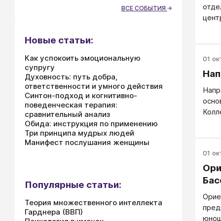
отде
ВСЕ СОБЫТИЯ
хара
цент
навы
от Д
Новые статьи:
особ
этом
Как успокоить эмоциональную
01 окт
деце
супругу
учит
Нап
Духовность: путь добра,
чело
ответственности и умного действия
Напр
треб
Синтон-подход и когнитивно-
осно
напр
поведенческая терапия:
Колл
сравнительный анализ
внут
учеб
Обида: инструкция по применению
Три принципа мудрых людей
повы
Манифест послушания женщины
резу
01 окт
- пр
очен
Ори
уров
Бас
Популярные статьи:
имет
Орие
Напр
Теория множественного интеллекта
пред
нера
Гарднера (ВВП)
юнош
заин