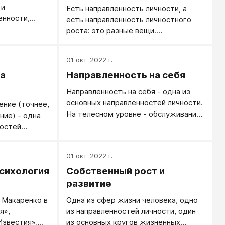
 и
Есть направленность личности, а
дагогика).
енности,
есть направленность личностного
роста: это разные вещи.
Предположим, сейчас ребенок всей
душой устремлен к компьютерным
01 окт. 2022 г.
играм и другим развлечениям - это
а
Направленность на себя
актуальная направленность его
личности. Но направленность его
Направленность на себя - одна из
личностного роста все равно идет к
основных направленностей личности.
ение (точнее,
взрослению, и через несколько лет
На телесном уровне - обслуживание
ние) - одна
одни увлечения уступят место
своих потребностей, на
ностей
другим. Направленность
психологическом уровне -
и от уровня
личностного роста - направление
интроверсия, на социальном - эгоизм
ет иметь
развития человека в соответствии с
01 окт. 2022 г.
и потребительство, на личностном -
лонность
его природными задатками, есть
направленность на рост и развитие,
сихология
Собственный рост и
 людям,
выражение его изначальной
стремление к личному счастью или
шениям,
развитие
природы.
самоактуализации. В зависимости от
 и близким -
. Макаренко в
Одна из сфер жизни человека, одно
уровня развития личности
ны.
я»,
из направленностей личности, один
направленность на себя может
Известия»,
из основных кругов жизненных
иметь разное содержание.