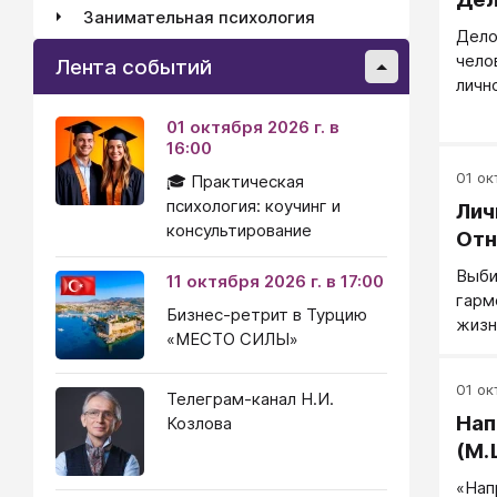
Занимательная психология
Дело
чело
Лента событий
личн
жизн
01 октября 2026 г. в
16:00
01 окт
🎓 Практическая
психология: коучинг и
Лич
консультирование
Отн
Выби
11 октября 2026 г. в 17:00
гарм
Бизнес-ретрит в Турцию
жизн
«МЕСТО СИЛЫ»
ценн
близ
01 окт
в па
Телеграм-канал Н.И.
Нап
супр
Козлова
деть
(М.
люде
«Нап
межл