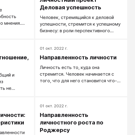
Деловая успешность
е
обность
Человек, стремящийся к деловой
о мнения.
успешности, стремится к успешному
 качество,
бизнесу: в роли перспективного
еняется. Но
работника, квалифицированного и
внутренний
востребованного специалиста,
01 окт. 2022 г.
ости
эффективного руководителя или
ть - должны
тношение,
Направленность личности
удачливого инвестора.
 ценности,
Личность есть то, куда она
мание жизни
стремится. Человек начинается с
бщий и
бственным
того, что для него становится что-то
из
ным
дорого, что он ради чего-то готов
ть не
ость дает
себя поднять, с того, что что-то для
к умеет и
него становится иногда важнее его
го отношение
вои
01 окт. 2022 г.
личного существования.
, сумма
 причиной
ичности:
Направленность
поэтому
ствием, дает
рмированию
еристики
личностного роста по
ого
 аналогично
я.
Роджерсу
равленности
всегда