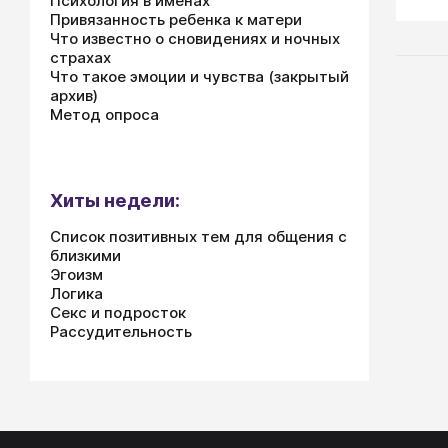
Психология в именах
Анке
Привязанность ребенка к матери
рабо
Что известно о сновидениях и ночных
напр
рабо
страхах
важн
орие
Что такое эмоции и чувства (закрытый
шкал
спос
архив)
напр
дела
Метод опроса
напр
поле
Напр
цели
орие
возн
Хиты недели:
безо
Список позитивных тем для общения с
сотр
близкими
дост
Эгоизм
скло
Логика
разд
Секс и подросток
интр
Рассудительность