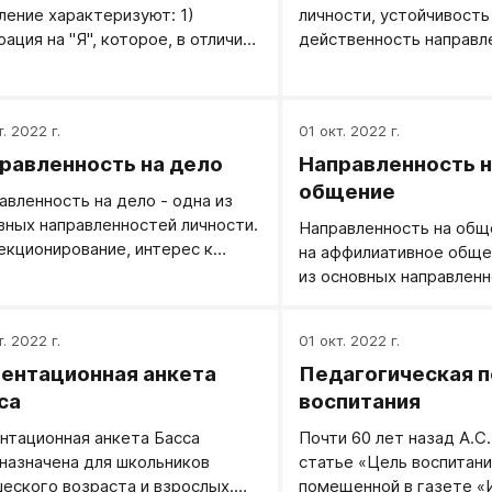
ление характеризуют: 1)
личности, устойчивость
ктерны следующие черты,
грешила официальная пе
рация на "Я", которое, в отличие
действенность направл
ки и особенности...
Нужен иной путь.
ругого, рассматривается как
уровень и ориентиры
ая отличительная ценность, при
направленности.
 ухудшается способность
. 2022 г.
01 окт. 2022 г.
нтрироваться от своего "Я" и
ывать позиции Другого; 2) от
равленность на дело
Направленность н
века к Другому идет система
общение
авленность на дело - одна из
ований; 3) имеется
вных направленностей личности.
Направленность на общ
авленность на собственные
екционирование, интерес к
на аффилиативное обще
ренние переживания;
е, увлеченность работой и
из основных направлен
шением квалификации, забота о
личности. В зависимост
льтате, погруженность в бизнес
развития личности мож
. 2022 г.
01 окт. 2022 г.
оявления направленности на дело
разное содержание. Ск
ь различны. В зависимости от
ентационная анкета
Педагогическая п
потрепаться, интерес к
ня развития личности может
внимательность к отно
са
воспитания
ь разное содержание.
заботливость к друзьям
нтационная анкета Басса
Почти 60 лет назад А.С
авленность на дело для
проявления многообраз
назначена для школьников
статье «Цель воспитани
звитой личности -
еского возраста и взрослых.
помещенной в газете «
тересованность в решении