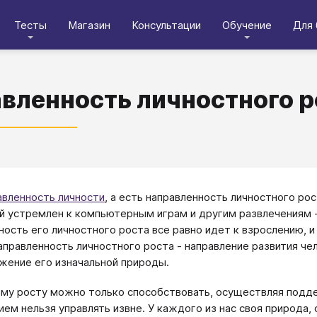
Тесты
Магазин
Консультации
Обучение
Для 
вленность личностного р
авленность личности
, а есть направленность личностного ро
й устремлен к компьютерным играм и другим развлечениям - 
ность его личностного роста все равно идет к взрослению, и
аправленность личностного роста - направление развития че
жение его изначальной природы.
му росту можно только способствовать, осуществляя поддер
ием нельзя управлять извне. У каждого из нас своя природа,