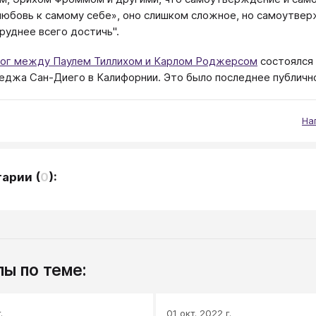
любовь к самому себе», оно слишком сложное, но самоутверж
руднее всего достичь".
ог между Паулем Тиллихом и Карлом Роджерсом
состоялся 
еджа Сан-Диего в Калифорнии. Это было последнее публично
На
тарии
(
0
):
ы по теме:
.
01 окт. 2022 г.