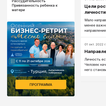
Рассудительность
Привязанность ребенка к
Цели рос
матери
личности
Мало направ
менее важно
направление
01 окт. 2022 г
Направле
Личность ес
Человек нач
него станов
ради чего-т
того, что ч
ПРОГРАММА
иногда важн
существова