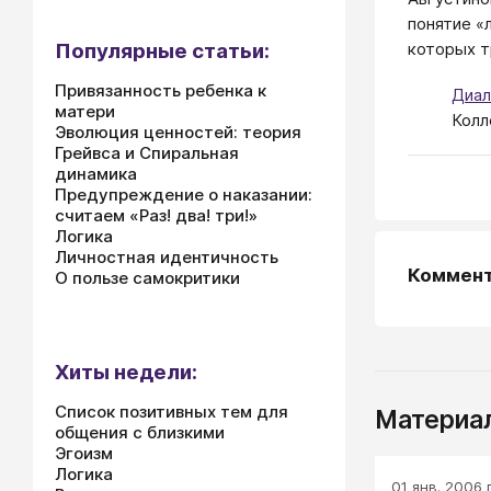
понятие «
Популярные статьи:
которых т
Привязанность ребенка к
Диал
матери
Колл
Эволюция ценностей: теория
Грейвса и Спиральная
динамика
Предупреждение о наказании:
считаем «Раз! два! три!»
Логика
Личностная идентичность
Коммен
О пользе самокритики
Хиты недели:
Список позитивных тем для
Материал
общения с близкими
Эгоизм
Логика
01 янв. 2006 г