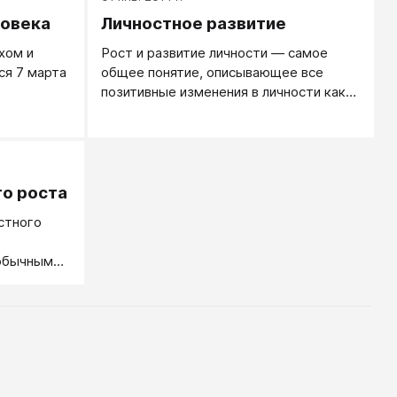
ловека
Личностное развитие
хом и
Рост и развитие личности — самое
я 7 марта
общее понятие, описывающее все
позитивные изменения в личности как
результат внутренних процессов и
внешних воздействий.
го роста
стного
 обычным
т