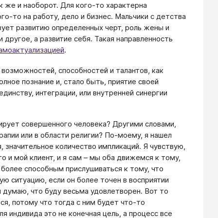
к же и наоборот. Для кого-то характерна
го-то на работу, дело и бизнес. Мальчики с детства
вует развитию определенных черт, роль жены и
и другое, а развитие себя. Такая направленность
амоактуализацией
.
 возможностей, способностей и талантов, как
полное познание и, стало быть, приятие своей
единству, интеграции, или внутренней синергии
уирует совершенного человека? Другими словами,
рапии или в области религии? По-моему, я нашел
, значительное количество импликаций. Я чувствую,
о и мой клиент, и я сам – мы оба движемся к тому,
 более способным прислушиваться к тому, что
ую ситуацию, если он более точен в восприятии
я думаю, что буду весьма удовлетворен. Вот то
ся, потому что тогда с ним будет что-то
ля индивида это не конечная цель, а процесс все