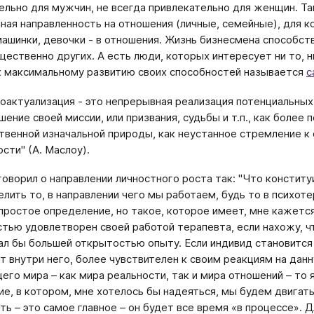
ельно для мужчин, не всегда привлекательно для женщин. Та
ная направленность на отношения (личные, семейные), для ко
машинки, девочки - в отношения. Жизнь бизнесмена способст
щественно других. А есть люди, которых интересует ни то, н
к максимальному развитию своих способностей называется
с
оактуализация - это непрерывная реализация потенциальных
шение своей миссии, или призвания, судьбы и т.п., как более 
твенной изначальной природы, как неустанное стремление к 
ости" (А. Маслоу).
оворил о направлении личностного роста так: "Что констит
елить то, в направлении чего мы работаем, будь то в психоте
простое определение, но такое, которое имеет, мне кажется
стью удовлетворен своей работой терапевта, если нахожу, чт
вал бы большей открытостью опыту. Если индивид становится
т внутри него, более чувствителен к своим реакциям на данн
го мира – как мира реальности, так и мира отношений – то 
ие, в котором, мне хотелось бы надеяться, мы будем двигать
ть – это самое главное – он будет все время «в процессе». Д