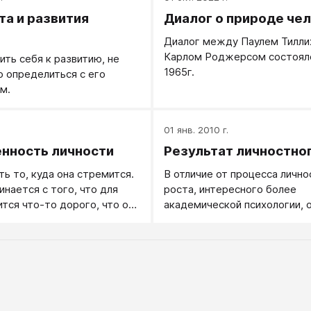
та и развития
Диалог о природе че
Диалог между Паулем Тилли
Карлом Роджерсом состоялс
ить себя к развитию, не
1965г.
 определиться с его
м.
.
01 янв. 2010 г.
нность личности
Результат личностно
ть то, куда она стремится.
В отличие от процесса лично
инается с того, что для
роста, интересного более
ится что-то дорого, что он
академической психологии,
о готов себя поднять, с
людям интереснее результа
то-то для него становится
личностного роста.
ее его личного
ния.