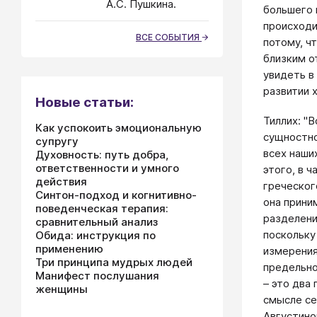
А.С. Пушкина.
большего 
происходи
ВСЕ СОБЫТИЯ
потому, ч
близким о
увидеть в
развитии 
Новые статьи:
Тиллих: "
Как успокоить эмоциональную
сущностно 
супругу
всех наши
Духовность: путь добра,
ответственности и умного
этого, в 
действия
греческог
Синтон-подход и когнитивно-
она прини
поведенческая терапия:
разделени
сравнительный анализ
поскольку
Обида: инструкция по
применению
измерения
Три принципа мудрых людей
предельно
Манифест послушания
– это два
женщины
смысле се
Августино