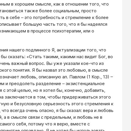
ным в хорошем смысле, как в отношении того, что
 становиться также более социальным, просто
ть в себе – это потребность и стремление к более
описывает большую часть того, что я бы надеялся
озникающем в процессе психотерапии, или о
ния нашего подлинного Я, актуализации того, что
бы сказать: «Стать такими, какими нас видит Бог, во
 очень важный вопрос. Вы уже указали кое-что из
окого понятия. Я бы назвал это любовью, в смысле
значает любовь, описанную ап. Павлом (1 Кор., 13) –
ним и преодолеть разделение – экзистенциальное
с этой целью, но я хотел бы, конечно, добавить,
на заключается в том, чтобы придерживаться этого
тную и безусловную серьезность этого стремления к
что всегда очень опасно, я бы сказал: вера и любовь
, а в смысле связи с предельным, и любовь не в
амого себя, потому что я верю, вместе с
ринятие оправдано. Я не хотел бы использовать