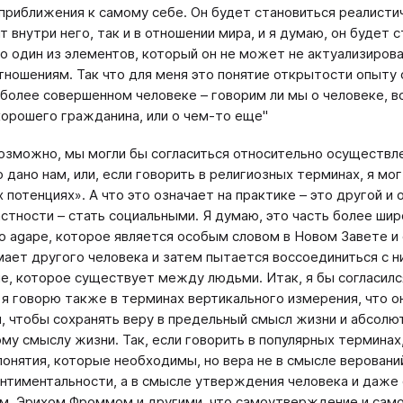
приближения к самому себе. Он будет становиться реалистич
т внутри него, так и в отношении мира, и я думаю, он будет
то один из элементов, который он не может не актуализирова
тношениям. Так что для меня это понятие открытости опыту 
 более совершенном человеке – говорим ли мы о человеке, в
хорошего гражданина, или о чем-то еще"
Возможно, мы могли бы согласиться относительно осуществле
дано нам, или, если говорить в религиозных терминах, я мог 
х потенциях». А что это означает на практике – это другой и
частности – стать социальными. Я думаю, это часть более шир
о agape, которое является особым словом в Новом Завете и о
мает другого человека и затем пытается воссоединиться с 
е, которое существует между людьми. Итак, я бы согласился 
 я говорю также в терминах вертикального измерения, что о
, чтобы сохранять веру в предельный смысл жизни и абсолю
му смыслу жизни. Так, если говорить в популярных терминах, 
 понятия, которые необходимы, но вера не в смысле верований
нтиментальности, а в смысле утверждения человека и даже с
м, Эрихом Фроммом и другими, что самоутверждение и самоп