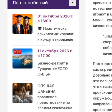
Лента событий
привлекат
естествен
играют в 
01 октября 2026 г.
мамы - су
в 16:00
личности 
🎓 Практическая
психология: коучинг
"Сам
и консультирование
свер
собс
11 октября 2026 г.
личн
в 17:00
Бизнес-ретрит в
Роджерс г
Турцию «МЕСТО
как опред
СИЛЫ»
довольно 
что полно
СПЯЩАЯ
что я наз
ЦАРЕВНА,
происходи
правдивое
окружающе
повествование по
направлен
следам сказочника
происходи