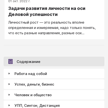
01 окт. 2022 г.
кадров, на 10-15% увеличивает производительность
Задачи развития личности на оси
труда и в 1,5-2 раза уменьшает стоимость обучения
кадров. Для оценки профессионального
Деловой успешности
личностного типа применяют методику Джона
Личностный рост — это реальность вполне
Голланда. Согласно его концепции он выделил 6
определенная и измеряемая, надо только понять,
типов социальной направленности личности.
что есть разные направления, разные оси
личностного роста. И кто-то, продвинутый как
личность на оси бизнеса, оказывается
малосостоятельным в межличностных отношениях,
так же как и успешно самоактуализирующийся
человек может оказаться не вполне готовым, как
Содержание
личность, к требованиям современного бизнеса.
Работа над собой
Успех, деньги, бизнес
Человек и общество
УПП, Синтон, Дистанция