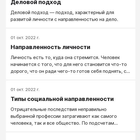
Деловой подход
Деловой подход ― подход, характерный для
развитой личности с направленностью на дело.
01 окт. 2022 г.
Направленность личности
Личность есть то, куда она стремится. Человек
начинается с того, что для него становится что-то
дорого, что он ради чего-то готов себя поднять, с
того, что что-то для него становится иногда
важнее его личного существования.
01 окт. 2022 г.
Типы социальной направленности
Отрицательные последствия неправильно
выбранной профессии затрагивают как самого
человека, так и все общество. По подсчетам
американских ученых, правильный выбор
професссии в 2-2,5 раза уменьшает текучесть