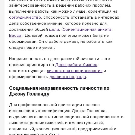
заинтересованность в решении рабочих проблем,
выполнение работы как можно лучше, ориентация на
сотрудничество
, способность отстаивать в интересах
дела собственное мнение, которое полезно для
достижения общей
цели
. (
Ориентационная анкета
Басса
). Деловой подход при этом может быть не
сформирован. Он о работе думает, но работать как
следует еще не умеет.
Направленность на дело развитой личности - это
наличие ориентира на
Дело-работа-бизнес
,
соответствующая
личностная специализация
и
сформированность
делового подхода
.
Социальная направленность личности по
Джону Голланду
Для профессиональной ориентации полезно
использовать классификацию Джона Голланда,
выделившего шесть типов социальной направленности
личности: реалистический, интеллектуальный,
социальный, конвенциональный, предприимчивый и
артистический тип. См.
→