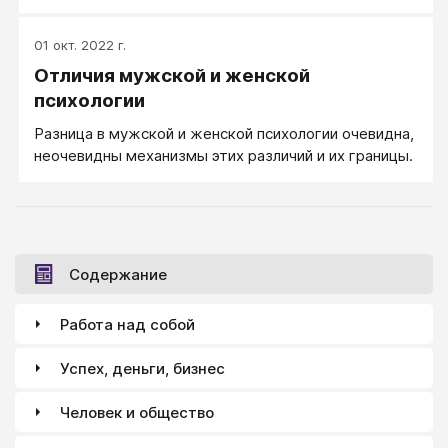
повышением квалификации, забота о результате,
погруженность в бизнес - проявления
01 окт. 2022 г.
направленности на дело очень различны. В
Отличия мужской и женской
зависимости от уровня развития личности может
иметь разное содержание. Направленность на дело
психологии
для неразвитой личности - заинтересованность в
Разница в мужской и женской психологии очевидна,
решении рабочих проблем, выполнение работы как
неочевидны механизмы этих различий и их границы.
можно лучше, ориентация на сотрудничество,
способность отстаивать в интересах дела
собственное мнение, которое полезно для
достижения общей цели.
Содержание
Работа над собой
Успех, деньги, бизнес
Человек и общество