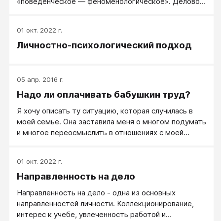
«поведенческое ― феноменологическое». Деловой
подход и поведенческая парадигма ― самое
естественное сочетание.
01 окт. 2022 г.
Личностно-психологический подход
05 апр. 2016 г.
Надо ли оплачивать бабушкин труд?
Я хочу описать ту ситуацию, которая случилась в
моей семье. Она заставила меня о многом подумать
и многое переосмыслить в отношениях с моей
мамой. Итак, мы (я, мой муж, и наши дети, 2, 5, и 7
лет) живем вместе с моей мамой в нашей квартире
01 окт. 2022 г.
уже 5 лет. Мама сама вызвалась помогать нам,
Направленность на дело
когда родился второй ребенок. Она переехала к нам
из другого города.
Направленность на дело - одна из основных
направленностей личности. Коллекционирование,
интерес к учебе, увлеченность работой и