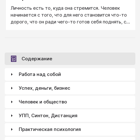
что личностная специализация растет из самого
Личность есть то, куда она стремится. Человек
человека против любых внешних обстоятельств:
начинается с того, что для него становится что-то
если мальчик слышит звуки и мелодии, он будет
дорого, что он ради чего-то готов себя поднять, с
писать музыку, потому что этим дышит его душа.
того, что что-то для него становится иногда
важнее его личного существования.
Содержание
Работа над собой
Успех, деньги, бизнес
Человек и общество
УПП, Синтон, Дистанция
Практическая психология