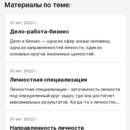
Материалы по теме:
01 окт. 2022 г.
Дело-работа-бизнес
Дело и бизнес — одна из сфер жизни человека,
одна из направленностей личности, один из
основных кругов жизненных ценностей.
01 окт. 2022 г.
Личностная специализация
Личностная специализация - заточенность личности
под определенный круг задач, где она достигнет
максимальных результатов. Когда-то к личностной
специализации подталкивает жизнь: когда страна
требует шахтеров, молодые люди спускаются под
01 окт. 2022 г.
землю; когда востребованы бухгалтеры, дети
Направленность личности
шахтеров идут учиться дебету и кредиту. Бывает,