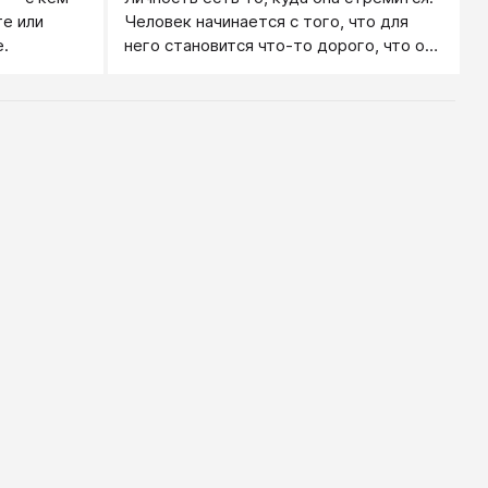
те или
Человек начинается с того, что для
.
него становится что-то дорого, что он
ради чего-то готов себя поднять, с
того, что что-то для него становится
иногда важнее его личного
существования.