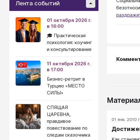
Социальна
Лента событий
безотноси
раздражи
01 октября 2026 г.
в 16:00
🎓 Практическая
психология: коучинг
и консультирование
Коммен
11 октября 2026 г.
в 17:00
Бизнес-ретрит в
Турцию «МЕСТО
СИЛЫ»
Материал
СПЯЩАЯ
ЦАРЕВНА,
01 янв. 2010 г
правдивое
повествование по
Достижен
следам сказочника
Как станови