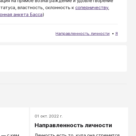
тация на прямое вознаграждение и удовлетворение
татуса, властность, склонность к
соперничеству
,
онная анкета Басса
)
Направленность личности
Я
01 окт. 2022 г.
Направленность личности
 — с кем
Личность есть то, куда она стремится.