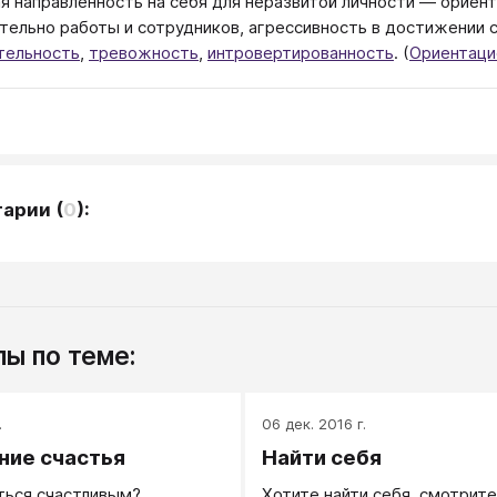
я направленность на себя для неразвитой личности — ориен
тельно работы и сотрудников, агрессивность в достижении с
тельность
,
тревожность
,
интровертированность
. (
Ориентаци
тарии
(
0
):
ы по теме:
.
06 дек. 2016 г.
ие счастья
Найти себя
ться счастливым?
Хотите найти себя, смотрите