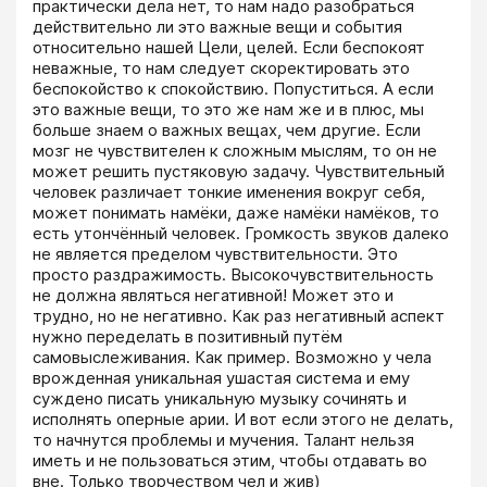
практически дела нет, то нам надо разобраться 
действительно ли это важные вещи и события 
относительно нашей Цели, целей. Если беспокоят 
неважные, то нам следует скоректировать это 
беспокойство к спокойствию. Попуститься. А если 
это важные вещи, то это же нам же и в плюс, мы 
больше знаем о важных вещах, чем другие. Если 
мозг не чувствителен к сложным мыслям, то он не 
может решить пустяковую задачу. Чувствительный 
человек различает тонкие именения вокруг себя, 
может понимать намёки, даже намёки намёков, то 
есть утончённый человек. Громкость звуков далеко 
не является пределом чувствительности. Это 
просто раздражимость. Высокочувствительность 
не должна являться негативной! Может это и 
трудно, но не негативно. Как раз негативный аспект 
нужно переделать в позитивный путём 
самовыслеживания. Как пример. Возможно у чела 
врожденная уникальная ушастая система и ему 
суждено писать уникальную музыку сочинять и 
исполнять оперные арии. И вот если этого не делать, 
то начнутся проблемы и мучения. Талант нельзя 
иметь и не пользоваться этим, чтобы отдавать во 
вне. Только творчеством чел и жив)