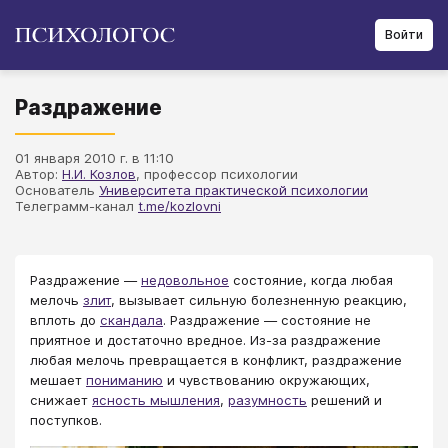
Войти
Раздражение
01 января 2010 г. в 11:10
Автор:
Н.И. Козлов
, профессор психологии
Основатель
Университета практической психологии
Телеграмм-канал
t.me/kozlovni
Раздражение —
недовольное
состояние, когда любая
мелочь
злит
, вызывает сильную болезненную реакцию,
вплоть до
скандала
. Раздражение — состояние не
приятное и достаточно вредное. Из-за раздражение
любая мелочь превращается в конфликт, раздражение
мешает
пониманию
и чувствованию окружающих,
снижает
ясность мышления
,
разумность
решений и
поступков.