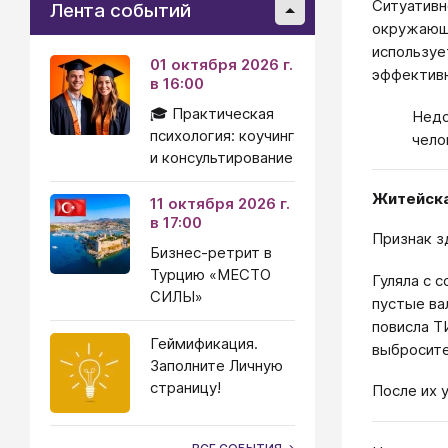
Ситуативн
Лента событий
окружающи
используе
01 октября 2026 г.
эффективн
в 16:00
🎓 Практическая
Недо
психология: коучинг
чело
и консультирование
Житейска
11 октября 2026 г.
в 17:00
Признак з
Бизнес-ретрит в
Турцию «МЕСТО
Гуляла с 
СИЛЫ»
пустые ва
повисла Т
Геймификация.
выбросите
Заполните Личную
страницу!
После их 