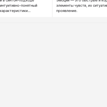
й в синтон-подходе
Эмоции — это быстрые и ко
 интуитивно-понятный
элементы чувств, их ситуати
 характеристики
проявление.
тия человека.