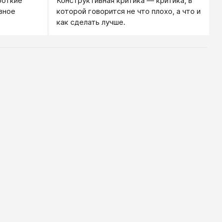
роткие
Конструктивная критика — критика, в
вное
которой говорится не что плохо, а что и
как сделать лучше.