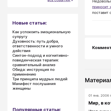
ВСЕ СОБЫТИЯ
Недовольс
приносит 
поставит 
Новые статьи:
Как успокоить эмоциональную
супругу
Духовность: путь добра,
ответственности и умного
Коммен
действия
Синтон-подход и когнитивно-
поведенческая терапия:
сравнительный анализ
Обида: инструкция по
применению
Три принципа мудрых людей
Материал
Манифест послушания
женщины
01 янв. 2006 г
Мир, в к
Популярные статьи: