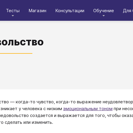
Тесты
Магазин
Консультации
Обучение
Для 
ольство
тво — когда-то чувство, когда-то выражение неудовлетворе
зникает у человека с низким
эмоциональным тоном
при несо
едовольство создается и выражается для того, чтобы оказа
то сделать или изменить.