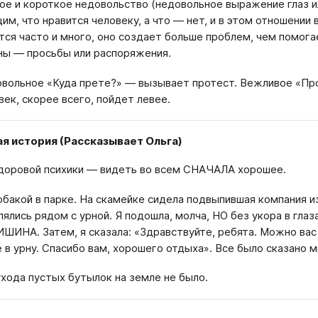
ое и короткое недовольство (недовольное выражение глаз и
м, что нравится человеку, а что — нет, и в этом отношении
тся часто и много, оно создает больше проблем, чем помогае
ы — просьбы или распоряжения.
вольное «Куда прете?» — вызывает протест. Вежливое «Про
век, скорее всего, пойдет левее.
я история (Рассказывает Ольга)
доровой психики — видеть во всем СНАЧАЛА хорошее.
собакой в парке. На скамейке сидела подвыпившая компания из
лялись рядом с урной. Я подошла, молча, НО без укора в глаз
ИШИНА. Затем, я сказала: «Здравствуйте, ребята. Можно вас
 в урну. Спасибо вам, хорошего отдыха». Все было сказано м
ухода пустых бутылок на земле не было.