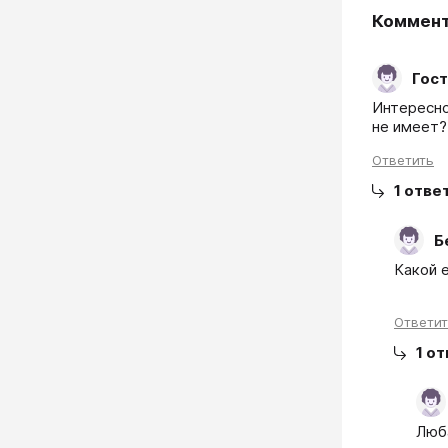
Коммен
Гост
Интересно
не имеет?
Ответить
1
отве
Б
Какой 
Ответи
1
от
Люб