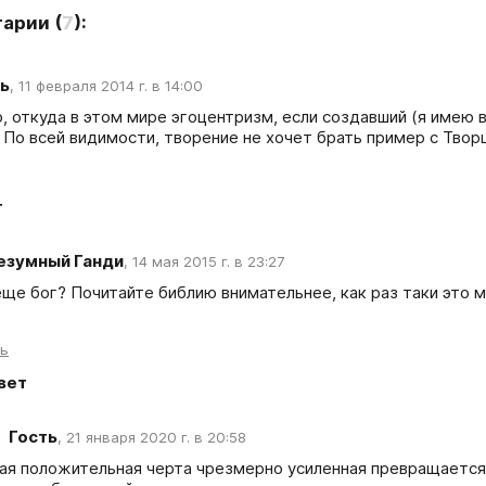
тарии
(
7
):
ь
,
11 февраля 2014 г. в 14:00
, откуда в этом мире эгоцентризм, если создавший (я имею в
 По всей видимости, творение не хочет брать пример с Твор
т
езумный Ганди
,
14 мая 2015 г. в 23:27
еще бог? Почитайте библию внимательнее, как раз таки это 
ть
вет
Гость
,
21 января 2020 г. в 20:58
ая положительная черта чрезмерно усиленная превращается 