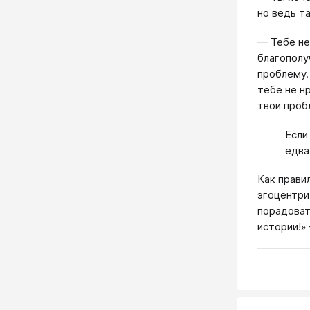
но ведь та
— Тебе не
благополу
проблему.
тебе не н
твои проб
Если
едва
Как прави
эгоцентри
порадоват
истории!»