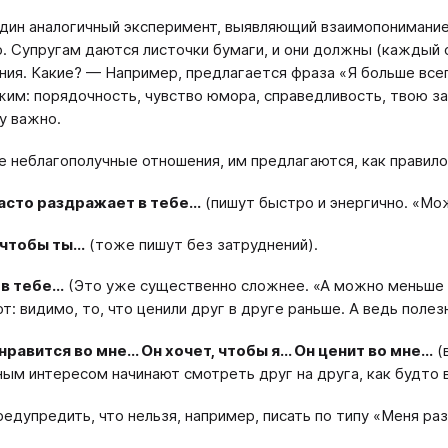
дин аналогичный эксперимент, выявляющий взаимопонимание
. Супругам даются листочки бумаги, и они должны (каждый 
ия. Какие? — Например, предлагается фраза «Я больше всего
им: порядочность, чувство юмора, справедливость, твою за
му важно.
ре неблагополучные отношения, им предлагаются, как правил
асто раздражает в тебе...
(пишут быстро и энергично. «Мож
 чтобы ты...
(тоже пишут без затруднений).
в тебе...
(Это уже существенно сложнее. «А можно меньше 5
: видимо, то, что ценили друг в друге раньше. А ведь полезн
нравится во мне... Он хочет, чтобы я... Он ценит во мне...
(
ым интересом начинают смотреть друг на друга, как будто в 
редупредить, что нельзя, например, писать по типу «Меня раз