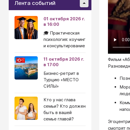
Лента событий
01 октября 2026 г.
в 16:00
🎓 Практическая
психология: коучинг
и консультирование
11 октября 2026 г.
Фильм «Аб
в 17:00
Разновидн
Бизнес-ретрит в
Позн
Турцию «МЕСТО
СИЛЫ»
Мора
люде
Кто у нас глава
Комм
семьи? Кто должен
напо
быть в вашей
семье главой?
Эгоцентри
смотрят по