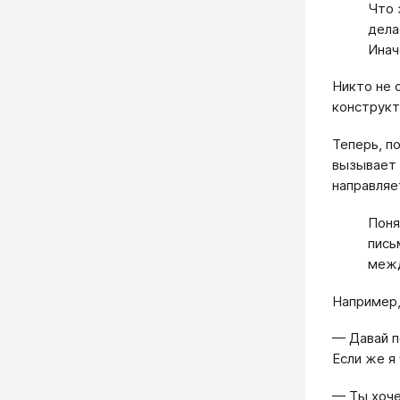
Что 
дела
Инач
Никто не 
конструкт
Теперь, п
вызывает 
направляе
Поня
пись
межд
Например,
— Давай п
Если же я
— Ты хоче