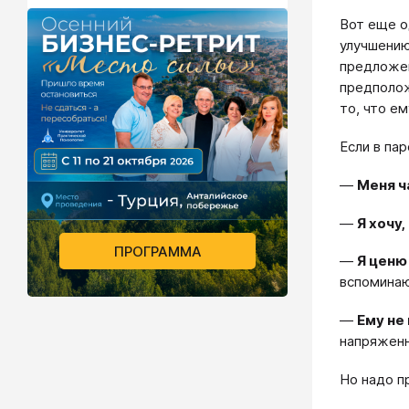
Вот еще о
улучшению
предложен
предполож
то, что е
Если в па
—
Меня ч
—
Я хочу,
ПРОГРАММА
—
Я ценю 
вспоминают
—
Ему не 
напряженн
Но надо п