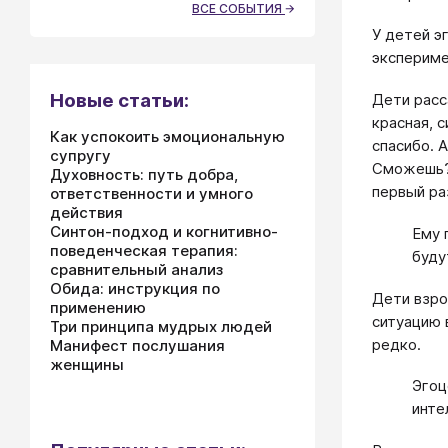
ВСЕ СОБЫТИЯ
У детей э
эксперим
Новые статьи:
Дети расс
красная, 
Как успокоить эмоциональную
спасибо. 
супругу
Сможешь?»
Духовность: путь добра,
первый ра
ответственности и умного
действия
Синтон-подход и когнитивно-
Ему 
поведенческая терапия:
буду
сравнительный анализ
Обида: инструкция по
Дети взро
применению
ситуацию 
Три принципа мудрых людей
редко.
Манифест послушания
женщины
Эгоц
инте