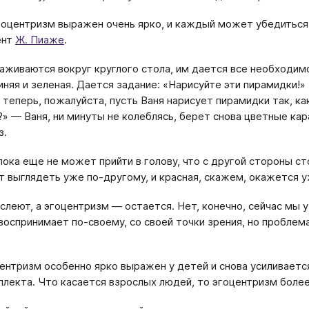
гоцентризм выражен очень ярко, и каждый может убедиться 
ент
Ж. Пиаже
.
аживаются вокруг круглого стола, им дается все необходимое
синяя и зеленая. Дается задание: «Нарисуйте эти пирамидки!
А теперь, пожалуйста, пусть Ваня нарисует пирамидки так, ка
 — Ваня, ни минуты не колеблясь, берет снова цветные кара
з.
пока еще не может прийти в голову, что с другой стороны ст
т выглядеть уже по-другому, и красная, скажем, окажется уже
слеют, а эгоцентризм — остается. Нет, конечно, сейчас мы 
воспринимает по-своему, со своей точки зрения, но проблема
ентризм особенно ярко выражен у детей и снова усиливается
ллекта. Что касается взрослых людей, то эгоцентризм боле