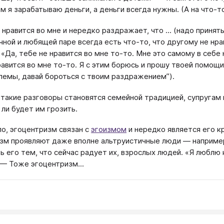
м я зарабатываю деньги, а деньги всегда нужны. (А на что-то
 нравится во мне и нередко раздражает, что ... (надо принят
чной и любящей паре всегда есть что-то, что другому не нрав
 «Да, тебе не нравится во мне то-то. Мне это самому в себе 
равится во мне то-то. Я с этим борюсь и прошу твоей помощи
лемы, давай бороться с твоим раздражением”).
 такие разговоры становятся семейной традицией, супругам 
 ли будет им грозить.
ло, эгоцентризм связан с
эгоизмом
и нередко является его к
зм проявляют даже вполне альтруистичные люди — например,
ь его тем, что сейчас радует их, взрослых людей. «Я люблю 
 — Тоже эгоцентризм...