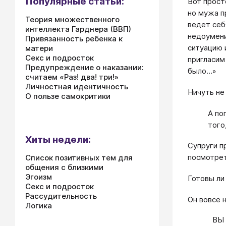
Популярные статьи:
Вот прост
но мужа п
Теория множественного
ведет себ
интеллекта Гарднера (ВВП)
недоумени
Привязанность ребенка к
ситуацию 
матери
Секс и подросток
пригласим
Предупреждение о наказании:
было...»
считаем «Раз! два! три!»
Личностная идентичность
Ничуть не
О пользе самокритики
А по
того
Хиты недели:
Супруги п
посмотрет
Список позитивных тем для
общения с близкими
Эгоизм
Готовы ли
Секс и подросток
Рассудительность
Он вовсе 
Логика
ВЫ