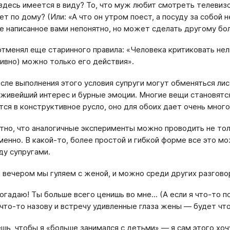
здесь имеется в виду? То, что муж любит смотреть телевизор
ет по дому? (Или: «А что он утром поест, а посуду за собой 
е написанное вами непонятно, но может сделать другому бо
отменял еще старинного правила: «Человека критиковать нел
ивно) можно только его действия».
осле выполнения этого условия супруги могут обменяться лис
живейший интерес и бурные эмоции. Многие вещи становятся
тся в конструктивное русло, оно для обоих дает очень много
тно, что аналогичные эксперименты можно проводить не тол
менно. В какой-то, более простой и гибкой форме все это м
у супругами.
 вечером мы гуляем с женой, и можно среди других разговор
огадаю! Ты больше всего ценишь во мне... (А если я что-то п
 что-то назову и встречу удивленные глаза жены — будет что
шь, чтобы я «больше занимался с детьми» — я сам этого хоч