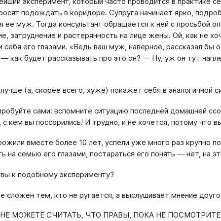
ейший эксперимент, который часто проводится в практике с
росят подождать в коридоре. Супруга начинает ярко, подроб
я ее муж. Тогда консультант обращается к ней с просьбой оп
е, затруднение и растерянность на лице жены. Ой, как не хо
и себя его глазами. «Ведь ваш муж, наверное, рассказал бы 
 — как будет рассказывать про это он? — Ну, уж он тут напл
 лучше (а, скорее всего, хуже) покажет себя в аналогичной с
пробуйте сами: вспомните ситуацию последней домашней ссо
, с кем вы поссорились! И трудно, и не хочется, потому что 
рожили вместе более 10 лет, успели уже много раз крупно пор
ь на семью его глазами, постараться его понять — нет, на эт
 вы к подобному эксперименту?
не сложен тем, кто не ругается, а выслушивает мнение друго
 НЕ МОЖЕТЕ СЧИТАТЬ, ЧТО ПРАВЫ, ПОКА НЕ ПОСМОТРИТ