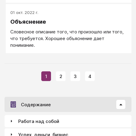
карта и т. п. — имеют в контексте различных
психологических теорий неодинаковое содержание.
01 окт. 2022 г.
В психологической теории деятельности
Объяснение
целостность Образа мира выводится из единства
отраженного в нем объективного мира и
Словесное описание того, что произошло или того,
системного характера человеческой деятельности,
что требуется. Хорошее объяснение дает
задающей Образ мир как момент своего движения.
понимание.
1
2
3
4
Содержание
Работа над собой
Успех, деньги, бизнес