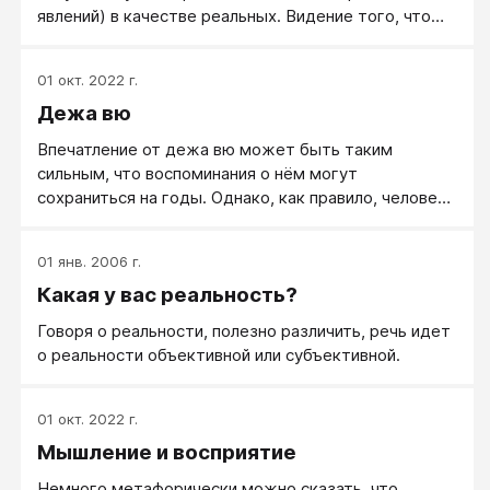
явлений) в качестве реальных. Видение того, что
реально не существует.
01 окт. 2022 г.
Дежа вю
Впечатление от дежа вю может быть таким
сильным, что воспоминания о нём могут
сохраниться на годы. Однако, как правило, человеку
не удается восстановить в памяти никаких
подробностей о тех событиях, о которых, как ему
01 янв. 2006 г.
кажется, он помнил, когда испытывал дежа вю.
Какая у вас реальность?
Говоря о реальности, полезно различить, речь идет
о реальности объективной или субъективной.
01 окт. 2022 г.
Мышление и восприятие
Немного метафорически можно сказать, что