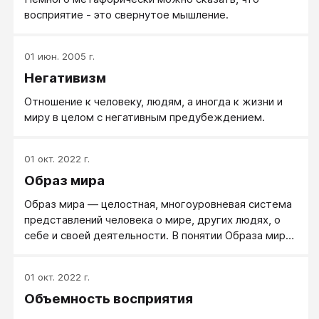
восприятие - это свернутое мышление.
01 июн. 2005 г.
Негативизм
Отношение к человеку, людям, а иногда к жизни и
миру в целом с негативным предубеждением.
01 окт. 2022 г.
Образ мира
Образ мира — целостная, многоуровневая система
представлений человека о мире, других людях, о
себе и своей деятельности. В понятии Образа мира
воплощена идея целостности и преемственности в
зарождении, развитии и функционировании
01 окт. 2022 г.
познавательной сферы личности. Образ мира и
Объемность восприятия
близкие к нему понятия — картина мира, модель
универсума, схема реальности, познавательная