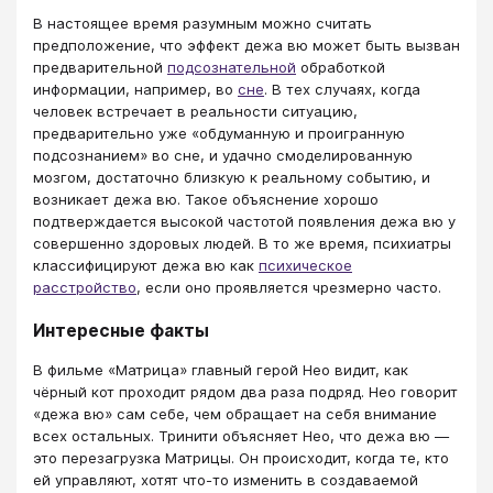
В настоящее время разумным можно считать
предположение, что эффект дежа вю может быть вызван
предварительной
подсознательной
обработкой
информации, например, во
сне
. В тех случаях, когда
человек встречает в реальности ситуацию,
предварительно уже «обдуманную и проигранную
подсознанием» во сне, и удачно смоделированную
мозгом, достаточно близкую к реальному событию, и
возникает дежа вю. Такое объяснение хорошо
подтверждается высокой частотой появления дежа вю у
совершенно здоровых людей. В то же время, психиатры
классифицируют дежа вю как
психическое
расстройство
, если оно проявляется чрезмерно часто.
Интересные факты
В фильме «Матрица» главный герой Нео видит, как
чёрный кот проходит рядом два раза подряд. Нео говорит
«дежа вю» сам себе, чем обращает на себя внимание
всех остальных. Тринити объясняет Нео, что дежа вю —
это перезагрузка Матрицы. Он происходит, когда те, кто
ей управляют, хотят что-то изменить в создаваемой