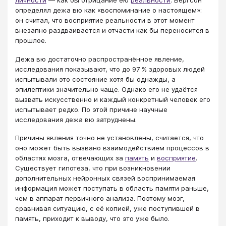
личности
— как бы отрицание ею
реальности
. Бергсон
определял дежа вю как «воспоминание о настоящем»:
он считал, что восприятие реальности в этот момент
внезапно раздваивается и отчасти как бы переносится в
прошлое.
Дежа вю достаточно распространённое явление,
исследования показывают, что до 97 % здоровых людей
испытывали это состояние хотя бы однажды, а
эпилептики значительно чаще. Однако его не удаётся
вызвать искусственно и каждый конкретный человек его
испытывает редко. По этой причине научные
исследования дежа вю затруднены.
Причины явления точно не установлены, считается, что
оно может быть вызвано взаимодействием процессов в
областях мозга, отвечающих за
память
и
восприятие
.
Существует гипотеза, что при возникновении
дополнительных нейронных связей воспринимаемая
информация может поступать в область памяти раньше,
чем в аппарат первичного анализа. Поэтому мозг,
сравнивая ситуацию, с её копией, уже поступившей в
память, приходит к выводу, что это уже было.