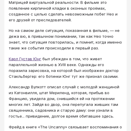
Матрицей виртуальной реальности. В фильме это
появление кирпичной кладки в оконных проёмах,
созданное с целью сделать невозможным побег Нео и
его друзей от преследователей.
Но на самом деле ситуация, показанная в фильме, — не
дежа вю, в привычном понимании, так как Нео точно
знает, что ситуация повторилась, и помнит, когда именно
такие же события происходили в первый раз.
Карл Густав Юнг
был убежден в том, что живет
параллельной жизнью в XVIII веке. Однажды его
поразила зарисовка, на которой был изображен доктор
Стакльбергер: его ботинки Юнг тут же признал своими.
Александр Вулкотт описал случай с молодой женщиной
из Катонвилля, штат Мериленд, которая, прибыв во
Францию, увидела дом, снившийся ей на протяжении
многих лет. Зайдя во двор, она перепугала живших там
священника, садовника и старую даму: они узнали в
гостье... привидение, долгое время обитавшее здесь.
Фрейд в книге «The Uncanny» связывает воспоминания о