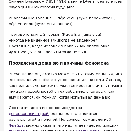
Эмилем Буараком (1851–1917) в книге L’Avenir des sciences
psychiques (Психология будущего).
Аналогичные явления — déjà vécu («уже пережитое»),
déjà entendu («уже слышанное»).
Противоположный термин Жаме Вю (jamais vu) —
никогда не виденное («никогда не виденное»).
Состояние, когда человек в привычной обстановке
чувствует, что он здесь никогда не был.
Проявления дежа вю и причины феномена
Впечатление от дежа вю может быть таким сильным, что
воспоминания о нём могут сохраниться на годы. Однако,
как правило, человеку не удается восстановить в памяти
никаких подробностей о тех событиях, о которых, как
ему кажется, он помнил, когда испытывал дежа вю.
Состояния дежа вю сопровождается
деперсонализацией
: реальность становится
расплывчатой и неясной. Пользуясь терминологией
Фрейда
, можно сказать, что наступает «дереализация»