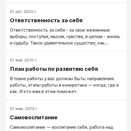
психологическом уровне - интроверсия, на
социальном - эгоизм и потребительство, на
01 окт. 2022 г.
личностном - направленность на рост и развитие,
Ответственность за себя
стремление к личному счастью или
самоактуализации. В зависимости от уровня
Ответственность за себя - за свои жизненные
развития личности направленность на себя может
выборы, поступки, мысли, чувства, в целом - жизнь
иметь разное содержание.
и судьбу. Такое удивительное существо, как
человек, способен жить безответственно, в том
числе перед самим собой: уничтожая свое
01 янв. 2010 г.
здоровье, свои возможности, свое развитие и свое
План работы по развитию себя
будущее. Поэтому люди ответственные
продумывают свои интересы и свое будущее,
В плане работы у вас должны быть: направления
определяют свои цели и задачи, после чего
работы, этапы работы и конкретика — когда, где и
спрашивают уже с себя по своим же
как. И кто вам в этом поможет.
обязательствам.
01 мар. 2013 г.
Самовоспитание
Самовоспитание — воспитание себя, работа над