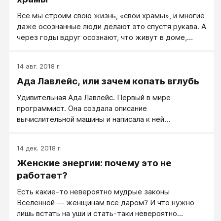
Все мы строим свою жизнь, «свои храмы», и многие
даже осознанные люди делают это спустя рукава. А
через годы вдруг осознают, что живут в доме,
который построили сами. Ведь все, что мы делаем
сегодня — фундамент для того, что будет завтра.
14 авг. 2018 г.
Ада Лавлейс, или зачем копать вглубь
Удивительная Ада Лавлейс. Первый в мире
программист. Она создала описание
вычислительной машины и написала к ней
программу. И все это она сделала в первой
половине XIX века! Был бы жгучий интерес,
14 дек. 2018 г.
уважаемые дамы, и тогда всё обязательно
Женские энергии: почему это не
случится! Ее именем назвали один из языков
программирования.
работает?
Есть какие-то невероятно мудрые законы
Вселенной — женщинам все даром? И что нужно
лишь встать на уши и стать-таки невероятно