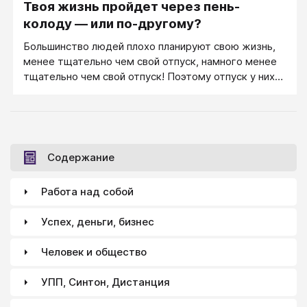
Твоя жизнь пройдет через пень-
колоду — или по-другому?
Большинство людей плохо планируют свою жизнь,
менее тщательно чем свой отпуск, намного менее
тщательно чем свой отпуск! Поэтому отпуск у них
пройдет по строгому сценарию, а вот жизнь у
большинства пройдет через пень-колоду.
Сомневаетесь? Правильно делаете! Но к
сомнениям нужно добавить еще и ваши мудрые
действия. У вас есть план на свою жизнь? На ее
Содержание
ближайший отрезок?
Работа над собой
Успех, деньги, бизнес
Человек и общество
УПП, Синтон, Дистанция