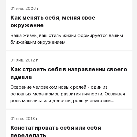
01 янв. 2006 г.
Как менять себя, меняя свое
окружение
Ваша жизнь, ваш стиль жизни формируется вашим
ближайшим окружением.
01 янв. 2012 г.
Как строить себя в направлении своего
идеала
Освоение человеком новых ролей - один из
основных механизмов развития личности. Осваивая
роль мальчика или девочки, роль ученика или
заводилы, ребенок взрослеет. Роль собирается из
действий, которые человек уже может выполнять,
01 янв. 2013 г.
но в собранном виде имеет уже новые качества,
Констатировать себя или себя
давая человеку ранее несвойственный ему статус,
права и обязанности, интересы и ценности, голос и
переделать