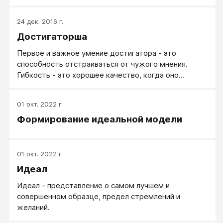
женственной?
24 дек. 2016 г.
Достигаторша
Первое и важное умение достигатора - это
способность отстраиваться от чужого мнения.
Гибкость - это хорошее качество, когда оно
уместно применяется. Но кроме гибкости нужен
внутренний стержень! Каркас личности
01 окт. 2022 г.
обязательно должен быть - должны быть ваши
Формирование идеальной модели
собственные ценности, ваше собственное
понимание жизни и следование вашим собственным
целям, вашим собственным решениям. Эта
способность дает человеку возможность
01 окт. 2022 г.
осуществлять именно свои жизненные акции, быть
Идеал
причиной своей жизни, а не следствием, дает
возможность обдуманного проактивного
Идеал - представление о самом лучшем и
поведения.
совершенном образце, предел стремлений и
желаний.