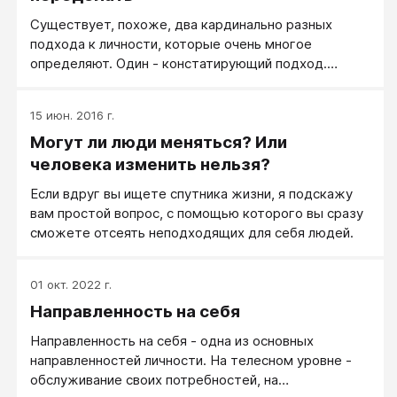
манеры.
Существует, похоже, два кардинально разных
подхода к личности, которые очень многое
определяют. Один - констатирующий подход.
Констатирующий подход предлагает воспринимать
личность как данность. Что есть - то есть. Если что
15 июн. 2016 г.
не устраивает - принять себя и на этом поставить
Могут ли люди меняться? Или
точку.
человека изменить нельзя?
Если вдруг вы ищете спутника жизни, я подскажу
вам простой вопрос, с помощью которого вы сразу
сможете отсеять неподходящих для себя людей.
01 окт. 2022 г.
Направленность на себя
Направленность на себя - одна из основных
направленностей личности. На телесном уровне -
обслуживание своих потребностей, на