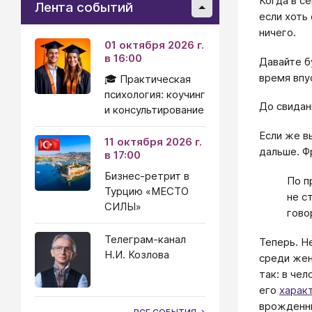
Когда в с
Лента событий
если хоть
ничего.
01 октября 2026 г.
в 16:00
Давайте б
время впу
🎓 Практическая
психология: коучинг
До свидан
и консультирование
Если же в
11 октября 2026 г.
дальше. Ф
в 17:00
Бизнес-ретрит в
По п
Турцию «МЕСТО
не с
СИЛЫ»
гово
Телеграм-канал
Теперь. Н
Н.И. Козлова
среди жен
так: в че
его
харак
врожденны