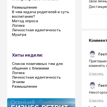
свои личн
Дистанци
Размышление
В чем задача родителей и суть
воспитания?
Метод опроса
Логика
Личностная идентичность
Муштра
Коммен
Гост
Хиты недели:
Приглашен
Список позитивных тем для
изменять п
общения с близкими
Логика
Ответить
Личностная идентичность
Эгоизм
Гост
Размышление
Некоторое
Ответить