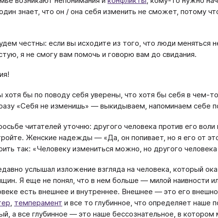
емье возникают непонимания и
конфликты
, кому-то нужно нач
 один знает, что он / она себя изменить не сможет, потому ч
удем честны: если вы исходите из того, что люди меняться 
стую, я не смогу вам помочь и говорю вам до свидания.
ия!
ы хотя бы по поводу себя уверены, что хотя бы себя в чем-
разу «Себя не изменишь» — выкидываем, напоминаем себе по
росьбе читателей уточню: другого человека против его воли 
тройте. Женские надежды — «Да, он попивает, но я его от э
рить так: «Человеку измениться можно, но другого человека
едавно услышал изложение взгляда на человека, который ок
щин. Я еще не понял, что в нем больше — милой наивности и
ловеке есть внешнее и внутреннее. Внешнее — это его внешно
тер
,
темперамент
и все то глубинное, что определяет наше 
й, а все глубинное — это наше бессознательное, в котором