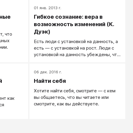
01 янв. 2013 г.
чные
Гибкое сознание: вера в
возможность изменений (К.
Дуэк)
, что
шных
​​Есть люди с установкой на данность, а
нии.
есть ― с установкой на рост. Люди с
установкой на данность убеждены, что
черты характера и уровень интеллекта
изменить нельзя. Другие, с установкой
06 дек. 2016 г.
на рост и развитие, убеждены в том,
й
Найти себя
что в их силах изменить очень многое и,
более того, им более всего интересно
Хотите найти себя, смотрите — с кем
себя развивать.
вы общаетесь, что вы читаете или
нт как
смотрите, как вы действуете.
ся