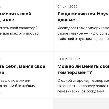
.
04 окт. 2020 г.
 менять свой
Люди меняются. Нау
 и как
данные
нять свой характер?
Исследователи подчёркивают
е для всех это просто.
самое главное — число успе
действий в нужном направле
.
01 янв. 2006 г.
ть себя, меняя свое
Можно ли менять сво
ие
темперамент?
 ваш стиль жизни
С одной стороны, темпераме
я вашим ближайшим
склонность человеку задает
.
генетически, от рождения.
.