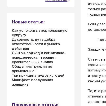
ВСЕ СОБЫТИЯ
имеющего 
только ра
только вн
Новые статьи:
Если у ва
остальное
Как успокоить эмоциональную
супругу
Духовность: путь добра,
Где 
ответственности и умного
действия
Запишите 
Синтон-подход и когнитивно-
поведенческая терапия:
Ответ: в э
сравнительный анализ
картинке 
Обида: инструкция по
потому чт
применению
Три принципа мудрых людей
и поступк
Манифест послушания
как мы уж
женщины
Те, кто р
отвечать з
делают пр
Популярные статьи: