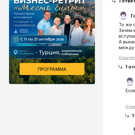
1
отве
Г
То же с
Зачем в
вступа
А выки
между 
Ответи
1
от
ПРОГРАММА
Есле
Отве
1