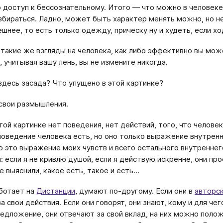
доступ к бессознательному. Итого — что можно в человеке
збираться. Ладно, может быть характер менять можно, но н
ешнее, то есть только одежду, прическу ну и худеть, если хо
с такие же взгляды на человека, как либо эффективно вы мож
, учитывая вашу лень, вы не измените никогда.
здесь засада? Что упущено в этой картинке?
свои размышления.
той картинке нет поведения, нет действий, того, что человек
поведение человека есть, но оно только выражение внутренне
о это выражение моих чувств и всего остального внутреннего
и: если я не кривлю душой, если я действую искренне, они пр
е выяснили, какое есть, такое и есть…
аботает на
Дистанции
, думают по-другому. Если они в
авторск
а свои действия. Если они говорят, они знают, кому и для чег
едложение, они отвечают за свой вклад, на них можно полож