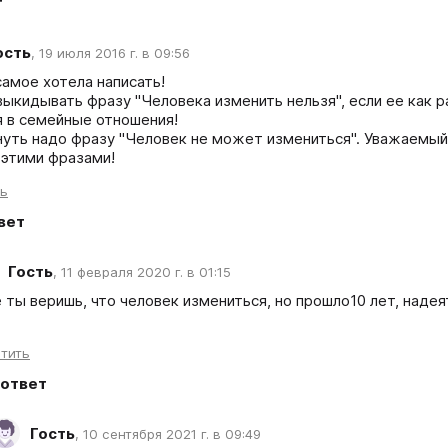
т
ость
,
19 июля 2016 г. в 09:56
амое хотела написать! 

ыкидывать фразу "Человека изменить нельзя", если ее как ра
я в семейные отношения!

нуть надо фразу "Человек не может измениться". Уважаемый
этими фразами!
ть
вет
Гость
,
11 февраля 2020 г. в 01:15
 ты веришь, что человек измениться, но прошло10 лет, надеять
тить
ответ
Гость
,
10 сентября 2021 г. в 09:49