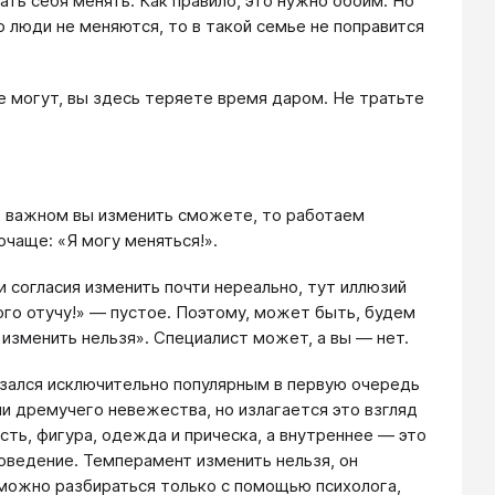
ать себя менять. Как правило, это нужно обоим. Но
то люди не меняются, то в такой семье не поправится
не могут, вы здесь теряете время даром. Не тратьте
то важном вы изменить сможете, то работаем
чаще: «Я могу меняться!».
и согласия изменить почти нереально, тут иллюзий
того отучу!» — пустое. Поэтому, может быть, будем
 изменить нельзя». Специалист может, а вы — нет.
азался исключительно популярным в первую очередь
ли дремучего невежества, но излагается это взгляд
сть, фигура, одежда и прическа, а внутреннее — это
поведение. Темперамент изменить нельзя, он
 можно разбираться только с помощью психолога,