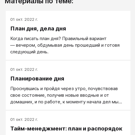
Материалы по теме:
01 окт. 2022 г.
План дня, дела дня
Когда писать план дня? Правильный вариант
— вечером, обдумывая день прошедший и готовя
следующий день.
01 окт. 2022 г.
Планирование дня
Проснувшись и пройдя через утро, почувствовав
свое состояние, получив новые вводные и от
домашних, и по работе, к моменту начала дел мы
обычно понимаем, что сделанный вечером список
дел нужно уточнить и дополнить. Заново напишите
01 окт. 2022 г.
полный список всех дел на сегодня.
Тайм-менеджмент: план и распорядок