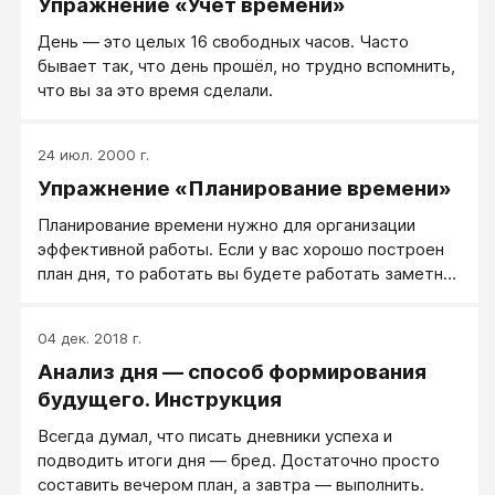
Упражнение «Учет времени»
День ― это целых 16 свободных часов. Часто
бывает так, что день прошёл, но трудно вспомнить,
что вы за это время сделали.
24 июл. 2000 г.
Упражнение «Планирование времени»
Планирование времени нужно для организации
эффективной работы. Если у вас хорошо построен
план дня, то работать вы будете работать заметно
эффективнее, потому что не будете отвлекаться на
ненужные дела, и всегда будете знать, что вам
04 дек. 2018 г.
надо делать в каждый конкретный момент времени
Анализ дня — способ формирования
будущего. Инструкция
Всегда думал, что писать дневники успеха и
подводить итоги дня — бред. Достаточно просто
составить вечером план, а завтра — выполнить.