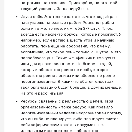
потратишь на тоже час. Прискорбно, но это твой
текущий уровень. Запланируй его.
Изучи себя. Это только кажется, что каждый раз
наступаешь на разные грабли. Реально грабли
одни и те же, точнее, их у тебя 3-7 штук. Плюс,
всегда есть какие-то фокусы, которые помогают. Я,
например, если встаю в шесть утра и начинаю
работать, пока ещё не сообразил, что к чему,
вспоминаю, что такое лень только к 10 утра. А это
полрабочего дня. Такие же «фишки» и «фокусы»
ищи для организованности. Не бывает людей,
которым абсолютно ровно не везёт, которые
абсолютно ровно ленивы или абсолютно ровно
неорганизованны. В каких-то обстоятельствах
твоя организацию будет больше, в других меньше.
На это и рассчитывай
Ресурсы связанны с реальностью целей. Твоя
организованность - тоже ресурс. Как правило
неорганизованный человек неорганизован потому,
что он либо не планирует, либо планирует считая
себя «сферическим конём в вакууме», т.е.
идеальным исполнителем - абсолютно