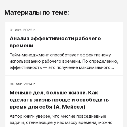
Материалы по теме:
01 окт. 2022 г.
Анализ эффективности рабочего
времени
Тайм-менеджмент способствует эффективному
использованию рабочего времени. По определению,
эффективность — это получение максимального
результата при минимальных затратах.
Формулировка лукавая, и по жизни эффективность
08 авг. 2014 г.
зависит от того, какая конкретная задача
Меньше дел, больше жизни. Как
поставлена руководством. Кроме того, тут всегда
возможна игра для людей разного уровня
сделать жизнь проще и освободить
время для себя (А. Мейсел)
Автор книги уверен, что многие повседневные
задачи, отнимающие у нас массу времени, можно