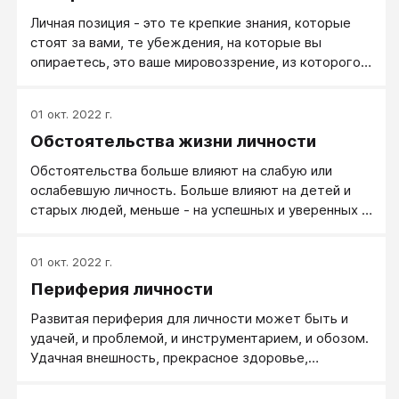
Личная позиция - это те крепкие знания, которые
стоят за вами, те убеждения, на которые вы
опираетесь, это ваше мировоззрение, из которого
вы исходите.
01 окт. 2022 г.
Обстоятельства жизни личности
Обстоятельства больше влияют на слабую или
ослабевшую личность. Больше влияют на детей и
старых людей, меньше - на успешных и уверенных в
себе. Чем выше уровень развития личности, тем
меньше ее поведение определяют обстоятельства.
01 окт. 2022 г.
Периферия личности
Развитая периферия для личности может быть и
удачей, и проблемой, и инструментарием, и обозом.
Удачная внешность, прекрасное здоровье,
бодрость физическая, милый характер, привычка
улыбаться - такая периферия, скорее, богатый