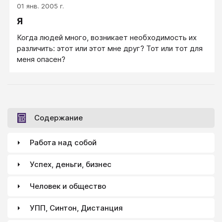
01 янв. 2005 г.
инструментарий и сильный мотор. Помогает
Я
двигаться вперед и вверх. Если внешность
невыигрышная, здоровье плохое, физическое
Когда людей много, возникает необходимость их
состояние - усталость, характер вредный,
различить: этот или этот мне друг? Тот или тот для
привычки пагубные - такая периферия личности
меня опасен?
явный тяжелый обоз. Тянет назад и вниз.
Содержание
Работа над собой
Успех, деньги, бизнес
Человек и общество
УПП, Синтон, Дистанция