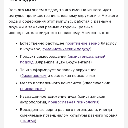
Все, что мы знаем о ядре, то что именно из него идет
импульс противостояния внешнему окружению. А какого
рода и содержания этот импульс, работая с разными
людьми и замечая разные стороны, разные
исследователи видят его по разному. А именно, это:
Естественно растущее
позитивное зерно
(Маслоу
и Роджерс,
гуманистический подход
)
Продукт самосозидания (
экзистенциальный
подход
В.Франкла и Дж.Бюджентала)
То что сформирует человеку окружение
(
бихевиоризм
и советская психология)
Место воспаленного конфликта (классический
психоанализ
)
Извращенное движение духа (христианская
антропология,
православная психология
)
Врожденные зерна разного потенциала, иногда
сменяемые потенциалом культуры разного уровня
(
Синтон
)