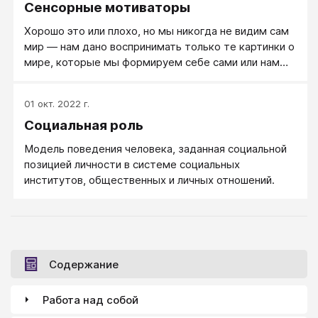
Сенсорные мотиваторы
Хорошо это или плохо, но мы никогда не видим сам
мир — нам дано воспринимать только те картинки о
мире, которые мы формируем себе сами или нам
формируют окружающие. За каждой картинкой, за
каждым образом стоит некоторое смысловое поле,
01 окт. 2022 г.
некоторая общая сказка об этой части мира: на
Социальная роль
ветке сидит соловей. Для японца это певец любви,
для китайца — еще непойманный завтрак, для
Модель поведения человека, заданная социальной
эколога — живое существо, нуждающееся в его
позицией личности в системе социальных
защите.
институтов, общественных и личных отношений.
Содержание
Работа над собой