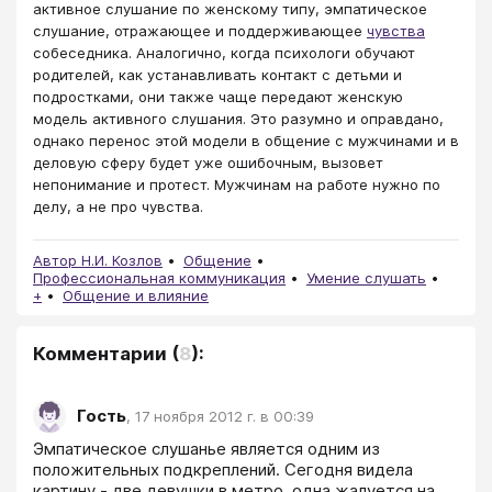
активное слушание по женскому типу, эмпатическое
слушание, отражающее и поддерживающее
чувства
собеседника. Аналогично, когда психологи обучают
родителей, как устанавливать контакт с детьми и
подростками, они также чаще передают женскую
модель активного слушания. Это разумно и оправдано,
однако перенос этой модели в общение с мужчинами и в
деловую сферу будет уже ошибочным, вызовет
непонимание и протест. Мужчинам на работе нужно по
делу, а не про чувства.
Автор Н.И. Козлов
Общение
Профессиональная коммуникация
Умение слушать
+
Общение и влияние
Комментарии
(
8
):
Гость
,
17 ноября 2012 г. в 00:39
Эмпатическое слушанье является одним из 
положительных подкреплений. Сегодня видела 
картину - две девушки в метро, одна жалуется на 