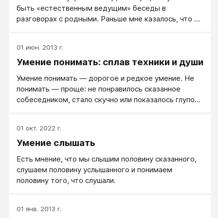
быть «естественным ведущим» беседы в
разговорах с родными. Раньше мне казалось, что я
должна задавать темы, темп, полностью
контролировать «сценарий». Теперь я больше
01 июн. 2013 г.
позволяю людям говорить, а сама задаю вопросы.
Умение понимать: сплав техники и души
Все вокруг из молчунов вдруг превратились в
интересных, дельных, умных собеседников. Как я
Умение понимать — дорогое и редкое умение. Не
много теряла, когда я постоянно перебивала!
понимать — проще: не понравилось сказанное
собеседником, стало скучно или показалось глупо
— можно отвернуться или возразить.
01 окт. 2022 г.
Умение слышать
Есть мнение, что мы слышим половину сказанного,
слушаем половину услышанного и понимаем
половину того, что слушали.
01 янв. 2013 г.