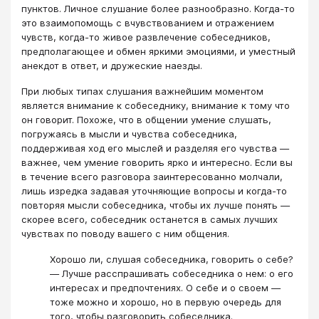
пунктов. Личное слушание более разнообразно. Когда-то
это взаимопомощь с вчувствованием и отражением
чувств, когда-то живое развлечение собеседников,
предполагающее и обмен яркими эмоциями, и уместный
анекдот в ответ, и дружеские наезды.
При любых типах слушания важнейшим моментом
является внимание к собеседнику, внимание к тому что
он говорит. Похоже, что в общении умение слушать,
погружаясь в мысли и чувства собеседника,
поддерживая ход его мыслей и разделяя его чувства —
важнее, чем умение говорить ярко и интересно. Если вы
в течение всего разговора заинтересованно молчали,
лишь изредка задавая уточняющие вопросы и когда-то
повторяя мысли собеседника, чтобы их лучше понять —
скорее всего, собеседник останется в самых лучших
чувствах по поводу вашего с ним общения.
Хорошо ли, слушая собеседника, говорить о себе?
— Лучше расспрашивать собеседника о нем: о его
интересах и предпочтениях. О себе и о своем —
тоже можно и хорошо, но в первую очередь для
того, чтобы разговорить собеседника.