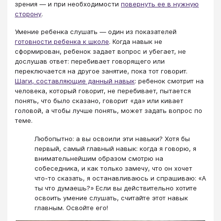
зрения — и при необходимости
повернуть ее в нужную
сторону
.
Умение ребенка слушать — один из показателей
готовности ребенка к школе
. Когда навык не
сформирован, ребенок задает вопрос и убегает, не
дослушав ответ: перебивает говорящего или
переключается на другое занятие, пока тот говорит.
Шаги, составляющие данный навык
: ребенок смотрит на
человека, который говорит, не перебивает, пытается
понять, что было сказано, говорит «да» или кивает
головой, а чтобы лучше понять, может задать вопрос по
теме.
Любопытно: а вы освоили эти навыки? Хотя бы
первый, самый главный навык: когда я говорю, я
внимательнейшим образом смотрю на
собеседника, и как только замечу, что он хочет
что-то сказать, я останавливаюсь и спрашиваю: «А
ты что думаешь?» Если вы действительно хотите
освоить умение слушать, считайте этот навык
главным. Освойте его!