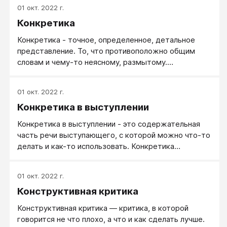
всех сферах жизни, связанных с коммуникацией,
01 окт. 2022 г.
общением, переговорами. И для овладения этим
Конкретика
искусством в первую очередь надо научиться
разделять ситуации, в которые мы попадаем, по
Конкретика - точное, определенное, детальное
двум основным категориям.
представление. То, что противоположно общим
словам и чему-то неясному, размытому.
Конкретное - реально существующее, вполне
определенное, точное, предметное, вещественное,
01 окт. 2022 г.
рассматриваемое во всем многообразии свойств и
Конкретика в выступлении
отношений. Конкретика - важное требование к
грамотному общению и коммуникации.
Конкретика в выступлении - это содержательная
часть речи выступающего, c которой можно что-то
делать и как-то использовать. Конкретика
подразумевает однозначные ответы на вопросы:
Кто? Что? Где? Когда? Как? С кем? С чем? и др.
01 окт. 2022 г.
Конкретика может быть выражена в цифрах,
Конструктивная критика
именах, географических названиях и тому подобных
фактах. Конкретику трудно трактовать и толковать
Конструктивная критика — критика, в которой
на свое усмотрение
говорится не что плохо, а что и как сделать лучше.