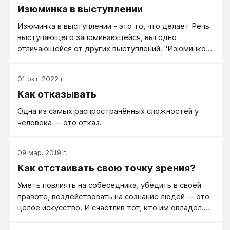
Изюминка в выступлении
Изюминка в выступлении - это то, что делает Речь
выступающего запоминающейся, выгодно
отличающейся от других выступлений. "Изюминкой"
могут стать, как мастерское владение разными
ораторскими приемами, так и личные особенности
01 окт. 2022 г.
выступающего.
Как отказывать
Одна из самых распространённых сложностей у
человека — это отказ.
09 мар. 2019 г.
Как отстаивать свою точку зрения?
Уметь повлиять на собеседника, убедить в своей
правоте, воздействовать на сознание людей — это
целое искусство. И счастлив тот, кто им овладел.
Такой человек имеет огромное преимущество во