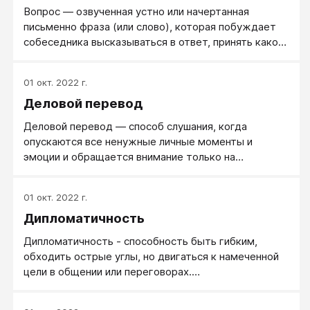
Вопрос — озвученная устно или начертанная
письменно фраза (или слово), которая побуждает
собеседника высказываться в ответ, принять какое-
либо решение, а также поступать (действовать или
бездействовать) тем или иным способом.
01 окт. 2022 г.
Деловой перевод
Деловой перевод ― способ слушания, когда
опускаются все ненужные личные моменты и
эмоции и обращается внимание только на
содержание с поиском того, что поможет найти
нужное решение.
01 окт. 2022 г.
Дипломатичность
Дипломатичность - способность быть гибким,
обходить острые углы, но двигаться к намеченной
цели в общении или переговорах.
Противоположность дипломатичность - прямота,
прямолинейность.