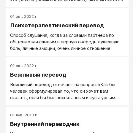
"фильтровать базар" и не допустить, чтобы никакая
намерение, хорошее отношение и другие
фраза или интонация не могла быть истолкована
позитивные вещи. Позитивный перевод слов и
превратно, негативно.
01 окт. 2022 г.
действий партнера иногда помогает понять, что
Психотерапевтический перевод
обидные и неприятные для вас слова — только
недоразумение.
Способ слушания, когда за словами партнера по
общению мы слышим в первую очередь душевную
боль, личные эмоции, очень личное отношение.
01 окт. 2022 г.
Вежливый перевод
Вежливый перевод отвечает на вопрос: «Как бы
человек сформулировал то, что он хочет вам
сказать, если бы был воспитанным и культурным
человеком?»
01 янв. 2013 г.
Внутренний переводчик