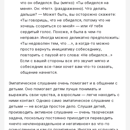
что он обиделся. Вы (мягко): «Ты обиделся на
меня». Он: «Нет». (раздраженно). Что делать
дальше? — Может быть, вы осторожно скажете:
«Ты говоришь, что не обиделся, потому что не
хочешь ссориться со мной» — или «У тебя
сердитый голос. Похоже, я была в чем-то
неправа». Иногда можно деликатно предположить:
«Ты недоволен тем, что …», а когда-то можно
просто вернуть инициативу собеседнику,
повторить с паузой его слова: «Не обиделся…»
Если с вашей стороны все это звучит мягко и
собеседник все-таки хочет вам что-то сказать,
общение начнется.
Эмпатическое слушание очень помогает и в общении с
детьми. Оно помогает детям лучше понимать и
выражать свои чувства, а взрослым — легче находить с
ними контакт. Однако само эмпатическое слушание с
детьми — не всегда простое дело. Слушая детей,
производить активное слушание — очень творческая
задача, поскольку постоянно приходится переводить
«нечто нечленораздельное и негативное» во что-то
осмысленное и как-то позитивное. Иногда из «слушать»