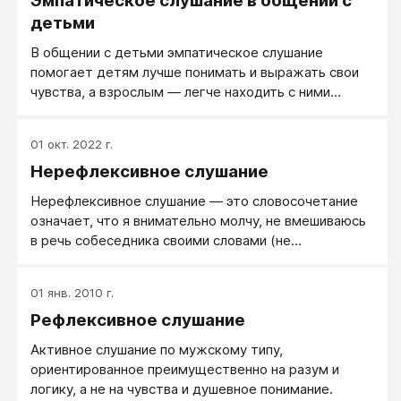
Эмпатическое слушание в общении с
детьми
В общении с детьми эмпатическое слушание
помогает детям лучше понимать и выражать свои
чувства, а взрослым — легче находить с ними
контакт.
01 окт. 2022 г.
Нерефлексивное слушание
Нерефлексивное слушание — это словосочетание
означает, что я внимательно молчу, не вмешиваюсь
в речь собеседника своими словами (не
комментирую, не высказываюсь). В самом крайнем
случае, могу позволить себе минимальную
01 янв. 2010 г.
словесную реакцию, не содержащую оценки или
Рефлексивное слушание
суждения.
Активное слушание по мужскому типу,
ориентированное преимущественно на разум и
логику, а не на чувства и душевное понимание.