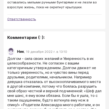
оставались милыми ручными бунтарями и не лезли во
взрослую жизнь, пока не окрепнут крылушки.
Ответственность
Комментарии
(
1
):
Ник
,
19 декабря 2022 г. в 13:10
Долгом - сила своих желаний и Уверенность в их 
целесообразности. Не согласен с вашим 
категоричным утверждением. Долгом движет не 
только уверенность, но и чувство вины перед 
друзьями, родителями, начальником. Например 
девушка отказалась от высокооплачиваемого места 
в другой компании, потому что боялась разрушить 
свой образ честной и верной подчиненной: «Шеф дал 
мне шанс, я ему всем обязана. Если бы я ушла, то с 
таким ощущением, будто воткнула ему нож в 
спину!» «Родители Александра много работали, и он 