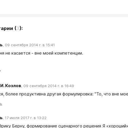
тарии
(
3
):
ь
,
09 сентября 2014 г. в 15:41
ня не касается - вне моей компетенции. 
т
.И. Козлов
,
09 сентября 2014 г. в 16:49
я, более продуктивна другая формулировка: "То, что вне мое
ть
ь
,
17 июля 2017 г. в 13:22
Эрику Берну, формирование сценарного решения Я «хороший» и