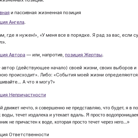
вная
и пассивная жизненная позиция
ция Ангела
.
ам, где я нужен!», «У меня все в порядке. Я рад за вас, если 
л».
ция Автора
— или, напротив,
позиция Жертвы
.
 автор (действующее начало) своей жизни, своих выборов и с
ною происходит». Либо: «События моей жизни определяются
шивайте... А что я могу?»
ция Непричастности
й движет нечто, я совершенно не представляю, что будет, я в п
к воды, течет издалека и утекает вдаль. Я просто водопроницаем
ник не причастен к воде, которая просто течет через него...»
ция Ответственности