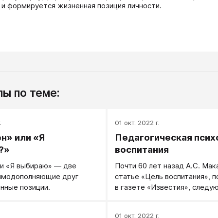
а и формируется жизненная позиция личности.
ы по теме:
.
01 окт. 2022 г.
н» или «Я
Педагогическая псих
?»
воспитания
и «Я выбираю» — две
Почти 60 лет назад А.С. Мак
аимодополняющие друг
статье «Цель воспитания», 
нные позиции.
в газете «Известия», след
образом высказался о задач
советской педагогики: «В на
.
01 окт. 2022 г.