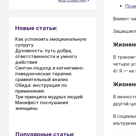
ВСЕ СОБЫТИЯ
Пози
Влияют ча
Новые статьи:
Защищаютс
Как успокоить эмоциональную
Жизненн
супругу
Духовность: путь добра,
ответственности и умного
В транзак
действия
четыре уст
Синтон-подход и когнитивно-
4) Я — не 
поведенческая терапия:
сравнительный анализ
Жизненн
Обида: инструкция по
применению
В личност
Три принципа мудрых людей
Манифест послушания
другой-це
женщины
В социаль
альтруизм
Популярные статьи: