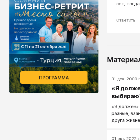
лет, тогд
Ответить
Материал
ПРОГРАММА
31 дек. 2009 г
«Я долже
выбираю
«Я должен» 
разные, вз
друга жизне
01 окт. 2022 г