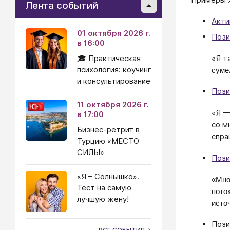
Лента событий
Акти
01 октября 2026 г.
Пози
в 16:00
«Я т
🎓 Практическая
психология: коучинг
суме
и консультирование
Пози
11 октября 2026 г.
«Я —
в 17:00
со м
Бизнес-ретрит в
спра
Турцию «МЕСТО
СИЛЫ»
Пози
«Я – Солнышко».
«Мно
Тест на самую
пото
лучшую жену!
источ
Пози