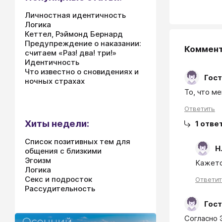
Личностная идентичность
Логика
Кеттел, Рэймонд Бернард
Предупреждение о наказании:
Коммен
считаем «Раз! два! три!»
Идентичность
Что известно о сновидениях и
Гост
ночных страхах
То, что ме
Ответить
Хиты недели:
1
отве
Список позитивных тем для
Н
общения с близкими
Эгоизм
Кажетс
Логика
Секс и подросток
Ответи
Рассудительность
Гост
Согласно 