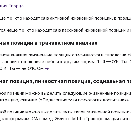
ция Творца
ще те, кто находится в активной жизненной позиции, в позиц
я чаще те, кто находится в пассивной жизненной позиции и
ые позиции в транзактном анализе
тном анализе жизненные позиции описываются в типологии «О
ановки отношения к себе и к другим людям: 1) Я — О’К; Ты–О’
О’К; Ты — не О’К. См.
→
ая позиция, личностная позиция, социальная п
ной позиции можно выделить следующие жизненные позиции:
нтрацию, слияние (»Педагогическая психология воспитания» 
ной позиции можно выделить пять типов жизненной позиции: 
, конформизм. (Магомед-Эминов М.Ш. «Трансформация личност