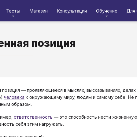
Тесты
Магазин
Консультации
Обучение
Для 
нная позиция
 позиция — проявляющееся в мыслях, высказываниях, делах 
е)
человека
к окружающему миру, людям и самому себе. Не п
нным образом.
имер,
ответственность
— это способность нести жизненную 
вность себя этим нагружать.
изненных позиций: