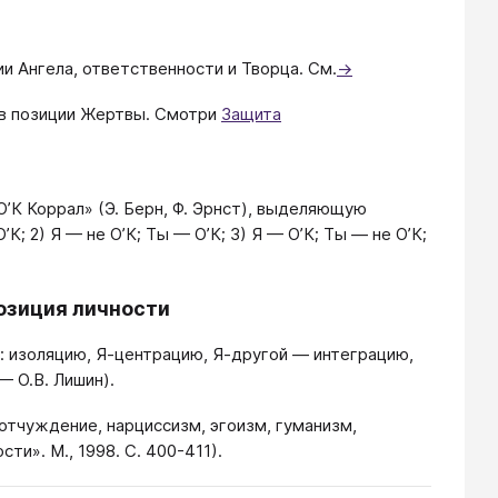
ии Ангела, ответственности и Творца. См.
→
 в позиции Жертвы. Смотри
Защита
’К Коррал» (Э. Берн, Ф. Эрнст), выделяющую
К; 2) Я — не О’К; Ты — О’К; 3) Я — О’К; Ты — не О’К;
озиция личности
 изоляцию, Я-центрацию, Я-другой — интеграцию,
— О.В. Лишин).
отчуждение, нарциссизм, эгоизм, гуманизм,
и». М., 1998. С. 400-411).