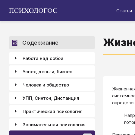
Статьи
Жизне
Содержание
Работа над собой
Успех, деньги, бизнес
Человек и общество
Жизненная
системно
УПП, Синтон, Дистанция
определе
Практическая психология
Напр
гото
Занимательная психология
Примеры ж