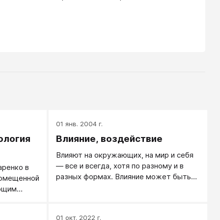
01 янв. 2004 г.
ология
Влияние, воздействие
Влияют на окружающих, на мир и себя
— все и всегда, хотя по разному и в
аренко в
разных формах. Влияние может быть
помещенной
рациональное и нет, открытое и
ующим
скрытое, намеренное и случайное,
ах
правомерное и и выходящее за рамки
чале
01 окт. 2022 г.
цивилизованных отношений...