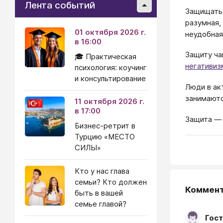
Лента событий
Защищать 
разумная,
01 октября 2026 г.
неудобная
в 16:00
Защиту ча
🎓 Практическая
негативи
психология: коучинг
и консультирование
Люди в ак
занимаютс
11 октября 2026 г.
в 17:00
Защита — 
Бизнес-ретрит в
Турцию «МЕСТО
СИЛЫ»
Кто у нас глава
семьи? Кто должен
Коммен
быть в вашей
семье главой?
Гост