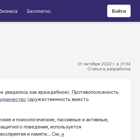
бизнеса
Бесплатно
Войти
01 октября 2022 г. в 21:54
Статья в разработке
ое увиделось как враждебное). Противоположность
удничество
(дружественность вместо
кие и психологические, пассивные и активные,
защитного поведения, используется
осприятия и памяти... См.
→