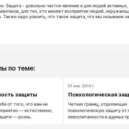
ен. Защита - довольно частое явление и для людей активных, 
мантиков, для тех, кто меняет восприятие людей, окружающих
. Также надо усвоить, что такое защита, что мы называем за
ы по теме:
.
01 янв. 2013 г.
ность защиты
Психологическая за
бя от того, что вам не
Четких границ, отделяющих
еприятно — естественно,
психологическую защиту от 
ащите — рознь.
невоспитанности и дурных п
— похоже, нет.