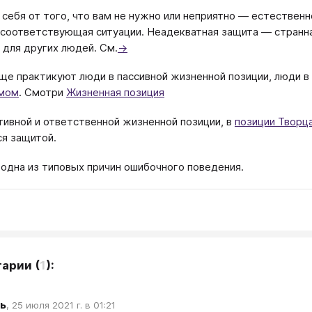
себя от того, что вам не нужно или неприятно — естественн
 соответствующая ситуации. Неадекватная защита — странна
 для других людей. См.
→
ще практикуют люди в пассивной жизненной позиции, люди в
змом
. Смотри
Жизненная позиция
тивной и ответственной жизненной позиции, в
позиции Творц
я защитой.
одна из типовых причин ошибочного поведения.
тарии
(
1
):
ь
,
25 июля 2021 г. в 01:21