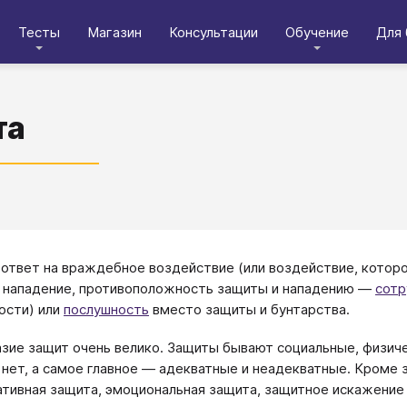
Тесты
Магазин
Консультации
Обучение
Для 
та
ответ на враждебное воздействие (или воздействие, котор
нападение, противоположность защиты и нападению —
сотр
ости) или
послушность
вместо защиты и бунтарства.
зие защит очень велико. Защиты бывают социальные, физичес
 нет, а самое главное — адекватные и неадекватные. Кроме 
тивная защита, эмоциональная защита, защитное искажение в