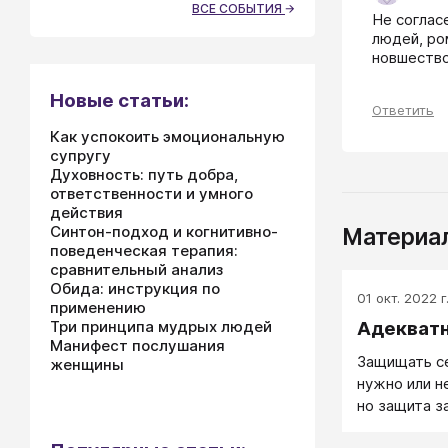
ВСЕ СОБЫТИЯ
Не соглас
людей, ро
новшество
Новые статьи:
Ответить
Как успокоить эмоциональную
супругу
Духовность: путь добра,
ответственности и умного
действия
Синтон-подход и когнитивно-
Материал
поведенческая терапия:
сравнительный анализ
Обида: инструкция по
01 окт. 2022 г
применению
Адекват
Три принципа мудрых людей
Манифест послушания
Защищать се
женщины
нужно или н
но защита з