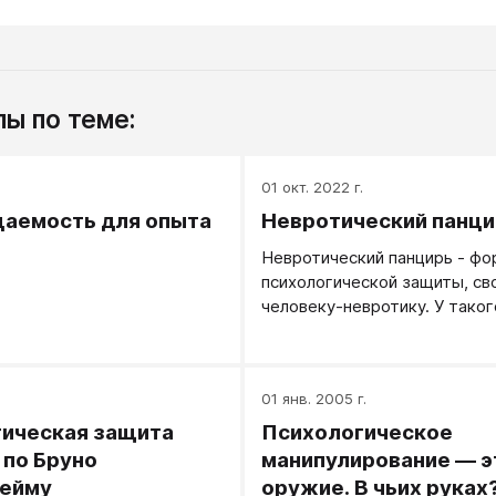
ы по теме:
.
01 окт. 2022 г.
аемость для опыта
Невротический панци
Невротический панцирь - фо
психологической защиты, св
человеку-невротику. У таког
внутри - больно, тревожно и
Чтобы эту боль поменьше з
извне, он строит вокруг нее 
.
01 янв. 2005 г.
скорлупу, которая его защи
сводит к минимуму все возд
ическая защита
Психологическое
внешней среды: в том числе 
 по Бруно
манипулирование — э
которые ему могут помочь.
гейму
оружие. В чьих руках