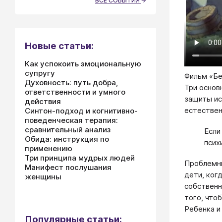
ВСЕ СОБЫТИЯ
Новые статьи:
Как успокоить эмоциональную
супругу
Фильм «Бе
Духовность: путь добра,
Три основ
ответственности и умного
защиты ис
действия
естествен
Синтон-подход и когнитивно-
поведенческая терапия:
сравнительный анализ
Если
Обида: инструкция по
псих
применению
Три принципа мудрых людей
Проблемны
Манифест послушания
дети, ког
женщины
собственн
того, что
Ребенка и
Популярные статьи: