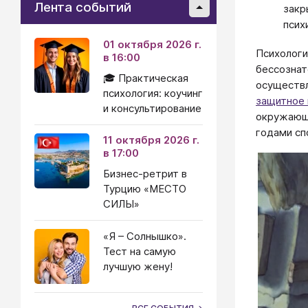
Лента событий
закр
псих
01 октября 2026 г.
Психологи
в 16:00
бессознат
🎓 Практическая
осуществл
психология: коучинг
защитное
и консультирование
окружающи
годами сп
11 октября 2026 г.
в 17:00
Бизнес-ретрит в
Турцию «МЕСТО
СИЛЫ»
«Я – Солнышко».
Тест на самую
лучшую жену!