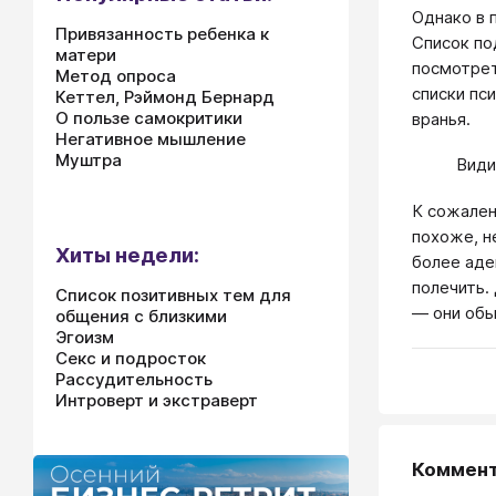
Однако в 
Привязанность ребенка к
Список по
матери
посмотрет
Метод опроса
списки пс
Кеттел, Рэймонд Бернард
О пользе самокритики
вранья.
Негативное мышление
Муштра
Види
К сожален
похоже, н
Хиты недели:
более аде
полечить.
Список позитивных тем для
— они обы
общения с близкими
Эгоизм
Секс и подросток
Рассудительность
Интроверт и экстраверт
Коммен