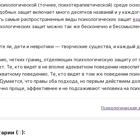
психологической (точнее, психотерапевтической) среде осн
добных защит включает много десятков названий и у каждог
ь самые распространенные виды психологических защит
ед
ихологических защит можно так же бесконечно и бессмысленн
те ли, дети и невротики — творческие существа, и каждый д
ию, четких границ, отделяющих психологическую защиту от 
ет. Те, кто видят в не вполне адекватном поведении невосп
кватному поведению. Те, кто видят в том же поведении пси
 Думается, что правы оба подхода, но первым действием д
чно проще, эффективнее и не подсаживают человека на пси
Психологическая 
тарии
(
0
):