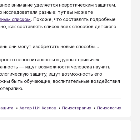
овное внимание уделяется невротическим защитам.
о исследователя разные: тут вы можете
иным списком
. Похоже, что составлять подробные
о, как составлять список всех способов детского
ень они могут изобретать новые способы...
просто невоспитанности и дурных привычек —
итанность — ищут возможности человека научить
хологическую защиту, ищут возможность его
олжны быть обучающие, воспитательные воздействия
хотерапию.
защита
Автор Н.И. Козлов
Психотерапия
Психология