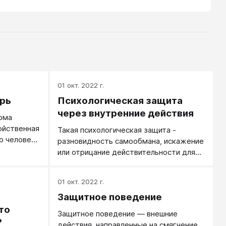
01 окт. 2022 г.
рь
Психологическая защита
через внутренние действия
рма
ойственная
Такая психологическая защита -
о человека
разновидность самообмана, искажение
 все плохо.
или отрицание действительности для
адевали
смягчении чувства неудачи, чтобы не
панцирь,
видеть нежелательное, чтобы не
01 окт. 2022 г.
щает и
тревожиться, поддержать чувство
ействия
Защитное поведение
адекватности и собственное
и те,
достоинство. В психологической
то
Защитное поведение — внешние
защите искажению и отрицанию
?
действия, направленные на смягчение