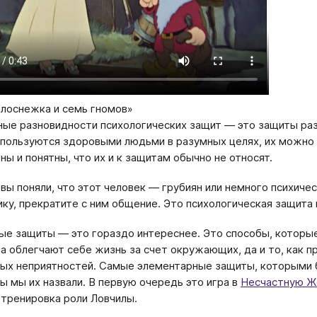
лоснежка и семь гномов»
ные разновидности психологических защит — это защиты ра
пользуются здоровыми людьми в разумных целях, их можно 
ны и понятны, что их и к защитам обычно не относят.
 вы поняли, что этот человек — грубиян или немного психичес
ику, прекратите с ним общение. Это психологическая защита
е защиты — это гораздо интереснее. Это способы, которые 
да облегчают себе жизнь за счет окружающих, да и то, как 
ых неприятностей. Самые элементарные защиты, которыми 
бы мы их назвали. В первую очередь это игра в
Несчастную Ж
 тренировка роли Ловчилы.