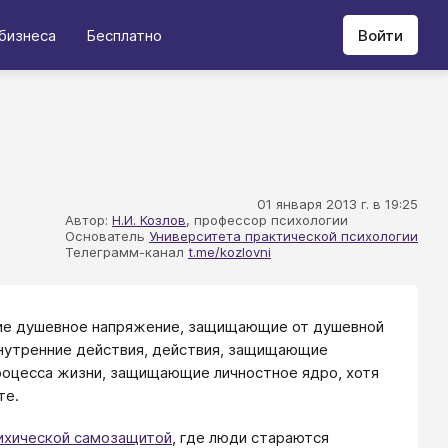
бизнеса
Бесплатно
Войти
01 января 2013 г. в 19:25
Автор:
Н.И. Козлов
, профессор психологии
Основатель
Университета практической психологии
Телеграмм-канал
t.me/kozlovni
щие душевное напряжение, защищающие от душевной
внутренние действия, действия, защищающие
 процесса жизни, защищающие личностное ядро, хотя
те.
ихической самозащитой
, где люди стараются