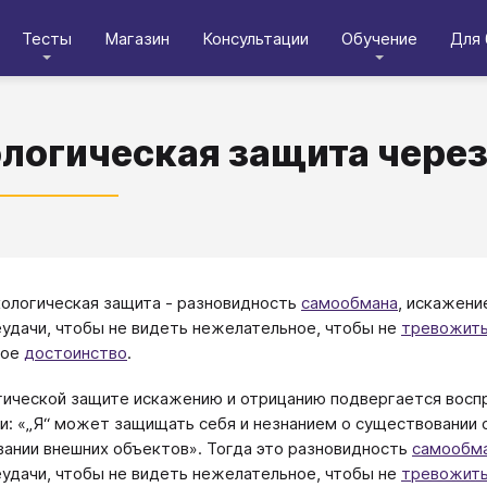
Тесты
Магазин
Консультации
Обучение
Для 
логическая защита через
хологическая защита - разновидность
самообмана
, искажени
еудачи, чтобы не видеть нежелательное, чтобы не
тревожит
ное
достоинство
.
гической защите искажению и отрицанию подвергается воспр
и: «„Я“ может защищать себя и незнанием о существовании 
ании внешних объектов». Тогда это разновидность
самообм
еудачи, чтобы не видеть нежелательное, чтобы не
тревожит