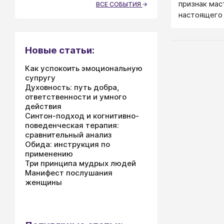
признак мас
ВСЕ СОБЫТИЯ
настоящего
внешние же
становятся 
сдержанными
Новые статьи:
Откуда, поч
Как успокоить эмоциональную
супругу
Духовность: путь добра,
ответственности и умного
действия
Синтон-подход и когнитивно-
поведенческая терапия:
сравнительный анализ
Обида: инструкция по
применению
Три принципа мудрых людей
Манифест послушания
женщины