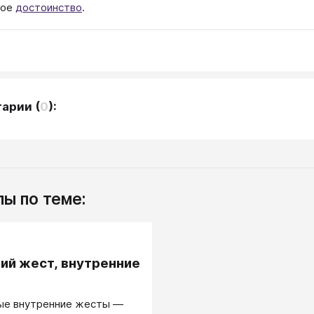
ное
достоинство
.
тарии
(
0
):
ы по теме:
.
ий жест, внутренние
ые внутренние жесты —