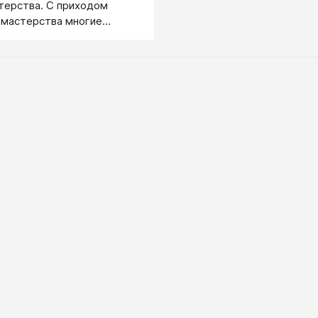
терства. С приходом
 мастерства многие
сты сворачиваются,
более скупыми,
 — но и более сильными.
ему?