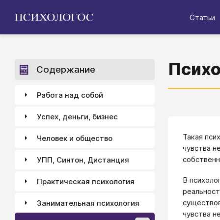
Статьи
Психо
Содержание
Работа над собой
Успех, деньги, бизнес
Такая пси
Человек и общество
чувства н
собствен
УПП, Синтон, Дистанция
В психоло
Практическая психология
реальност
существов
Занимательная психология
чувства н